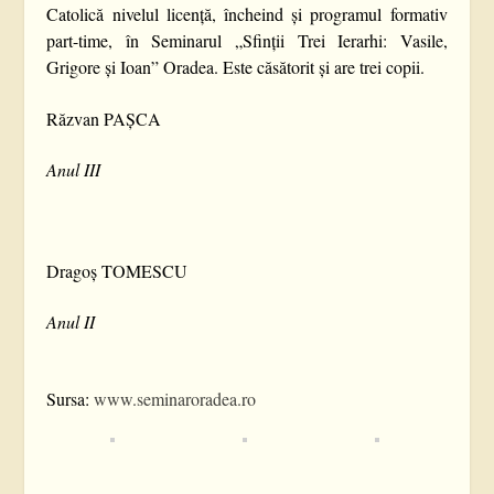
Catolică nivelul licență, încheind și programul formativ
part-time, în Seminarul „Sfinții Trei Ierarhi: Vasile,
Grigore și Ioan” Oradea. Este căsătorit și are trei copii.
Răzvan PAȘCA
Anul III
Dragoș TOMESCU
Anul II
Sursa:
www.seminaroradea.ro