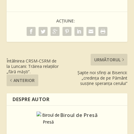
ACȚIUNE:
URMĂTORUL
Întâlnirea CRSM-CSRM de
la Luncani: Trăirea relaţiilor
„fără măşti”.
Șapte noi sfinți ai Bisericii:
„credința de pe Pământ
ANTERIOR
susține speranța cerului”
DESPRE AUTOR
Biroul de Presă