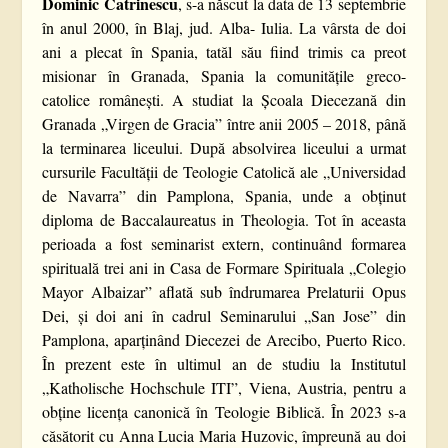
Dominic Catrinescu
, s-a născut la data de 13 septembrie
în anul 2000, în Blaj, jud. Alba- Iulia. La vârsta de doi
ani a plecat în Spania, tatăl său fiind trimis ca preot
misionar în Granada, Spania la comunitățile greco-
catolice românești. A studiat la Școala Diecezană din
Granada „Virgen de Gracia” între anii 2005 – 2018, până
la terminarea liceului. După absolvirea liceului a urmat
cursurile Facultății de Teologie Catolică ale „Universidad
de Navarra” din Pamplona, Spania, unde a obținut
diploma de Baccalaureatus in Theologia. Tot în aceasta
perioada a fost seminarist extern, continuând formarea
spirituală trei ani in Casa de Formare Spirituala „Colegio
Mayor Albaizar” aflată sub îndrumarea Prelaturii Opus
Dei, și doi ani în cadrul Seminarului „San Jose” din
Pamplona, aparținând Diecezei de Arecibo, Puerto Rico.
În prezent este în ultimul an de studiu la Institutul
„Katholische Hochschule ITI”, Viena, Austria, pentru a
obține licența canonică în Teologie Biblică. În 2023 s-a
căsătorit cu Anna Lucia Maria Huzovic, împreună au doi