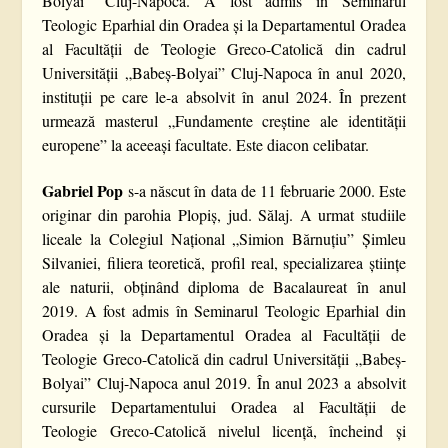
Bolyai” Cluj-Napoca. A fost admis în Seminarul
Teologic Eparhial din Oradea și la Departamentul Oradea
al Facultății de Teologie Greco-Catolică din cadrul
Universității „Babeș-Bolyai” Cluj-Napoca în anul 2020,
instituții pe care le-a absolvit în anul 2024. În prezent
urmează masterul „Fundamente creștine ale identității
europene” la aceeași facultate. Este diacon celibatar.
Gabriel Pop
s-a născut în data de 11 februarie 2000. Este
originar din parohia Plopiș, jud. Sălaj. A urmat studiile
liceale la Colegiul Național „Simion Bărnuțiu” Șimleu
Silvaniei, filiera teoretică, profil real, specializarea științe
ale naturii, obținând diploma de Bacalaureat în anul
2019. A fost admis în Seminarul Teologic Eparhial din
Oradea și la Departamentul Oradea al Facultății de
Teologie Greco-Catolică din cadrul Universității „Babeș-
Bolyai” Cluj-Napoca anul 2019. În anul 2023 a absolvit
cursurile Departamentului Oradea al Facultății de
Teologie Greco-Catolică nivelul licență, încheind și