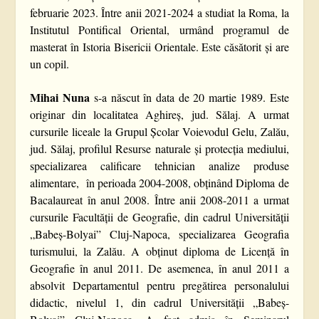
februarie 2023. Între anii 2021-2024 a studiat la Roma, la
Institutul Pontifical Oriental, urmând programul de
masterat în Istoria Bisericii Orientale. Este căsătorit și are
un copil.
Mihai Nuna
s-a născut în data de 20 martie 1989. Este
originar din localitatea Aghireș, jud. Sălaj. A urmat
cursurile liceale la Grupul Școlar Voievodul Gelu, Zalău,
jud. Sălaj, profilul Resurse naturale și protecția mediului,
specializarea calificare tehnician analize produse
alimentare, în perioada 2004-2008, obținând Diploma de
Bacalaureat în anul 2008. Între anii 2008-2011 a urmat
cursurile Facultății de Geografie, din cadrul Universității
„Babeș-Bolyai” Cluj-Napoca, specializarea Geografia
turismului, la Zalău. A obținut diploma de Licență în
Geografie în anul 2011. De asemenea, în anul 2011 a
absolvit Departamentul pentru pregătirea personalului
didactic, nivelul 1, din cadrul Universității „Babeș-