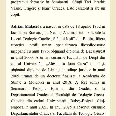
programul formativ în Seminarul „Sfinții Trei Ierarhi:
Vasile, Grigore și Ioan” Oradea. Este căsătorit și are un
copil.
Adrian Mătășel
s-a născut în data de 18 aprilie 1982 în
localitatea Roman, jud. Neamț. A urmat studiile liceale la
Liceul Teologic Catolic „Sfântul Iosif” din Bacău, filiera
teoretică, profil uman, specializarea filosofie-istorie
începând cu anul 1996, obținând diploma de Bacalaureat
în anul 2000. A urmat cursurile Facultății de Drept din
cadrul Universității „Alexandru Ioan Cuza” din Iași,
obținând diploma de Licență în științe juridice în anul
2005 urmată de un doctorat finalizat la Academia de
Științe a Moldovei în anul 2018. A fost admis în
Seminarul Teologic Eparhial din Oradea și la
Departamentul Oradea al Facultății de Teologie Greco-
Catolică din cadrul Universității „Babeș-Bolyai” Cluj-
Napoca în anul 2021. În anul 2025 a absolvit cursurile
Departamentului Oradea al Facultății de Teologie Greco-