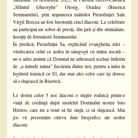
„Sfântul Gheorghe” Olosig, Oradea (Biserica
Seminarului), prin impunerea mâinilor Preasfinției Sale
Virgil Bercea au fost hirotoniți cinci diaconi. La celebrare
au participat un sobor de preoți, din țară și din străinătate,
însoțiți de formatorii Seminarului.
În predică, Preasfinția Sa, explicând evanghelia zilei –
vindecarea celui ce ședea în sinagogă cu mâna uscată –
ne-a adus aminte că Domnul ne adresează același îndemn
de „a întinde mâna” fiecăruia dintre noi, pentru a intra în
legătură trainică cu El, dar mai ales celor care își doresc
să-i slujească în Biserică.
Le dorim celor 5 noi diaconi o slujire rodnică printr-o
viață de credință după modelul Domnului nostru Isus
Hristos, care nu a venit să fie slujit, ci să slujească. Mai
jos vă prezentăm câteva date biografice ale noilor
diaconi.