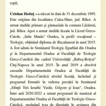
copii.
Cristian Hoduț
s-a născut în data de 31 decembrie 1995.
Este originar din localitatea Calea-Mare, jud. Bihor. A
urmat studiile primare și gimnaziale în comuna Lăzăreni,
jud. Bihor. Apoi a urmat studiile liceale la Liceul Greco-
Catolic „Iuliu Maniu” Oradea, la profil vocațional –
Teologie, obținând diploma de Bacalaureat în anul 2015.
A fost admis în Seminarul Teologic Eparhial din Oradea
și la Departamentul Oradea al Facultății de Teologie
Greco-Catolică din cadrul Universității „Babeș-Bolyai”
Cluj-Napoca în anul 2015. În anul 2019 a absolvit
cursurile Departamentului Oradea al Facultății de
Teologie Greco-Catolică nivelul licență, încheind și
programul formativ în vederea preoției în Seminarul
„Sfinții Trei Ierarhi: Vasile, Grigore și Ioan”, Oradea.
Între anii 2020-2022 a urmat programul de masterat al
Departamentului Oradea al Facultății de Teologie Greco-
Catolică, susținând teza de disertație în sesiunea din