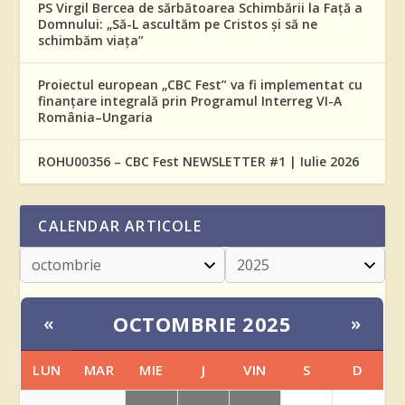
PS Virgil Bercea de sărbătoarea Schimbării la Față a
Domnului: „Să-L ascultăm pe Cristos și să ne
schimbăm viața”
Proiectul european „CBC Fest” va fi implementat cu
finanțare integrală prin Programul Interreg VI-A
România–Ungaria
ROHU00356 – CBC Fest NEWSLETTER #1 | Iulie 2026
CALENDAR ARTICOLE
OCTOMBRIE 2025
«
»
LUN
MAR
MIE
J
VIN
S
D