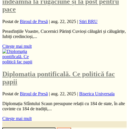
îndeamnă la rugăciune și la post pentru
pace
Postat de
Biroul de Presă
|
aug. 22, 2025
|
Stiri BRU
Preasfințiile Voastre, Cucernici Părinți Cuvioși călugări și călugărițe,
Iubiți credincioși,...
Citeşte mai mult
Diplomația pontificală. Ce politică fac
papii
Postat de
Biroul de Presă
|
aug. 22, 2025
|
Biserica Universala
Diplomația Sfântului Scaun presupune relații cu 184 de state, în alte
cuvinte cu 184 de tradiții,...
Citeşte mai mult