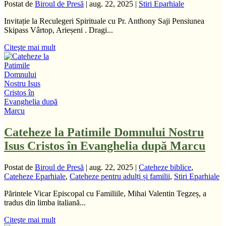
Postat de
Biroul de Presă
|
aug. 22, 2025
|
Stiri Eparhiale
Invitație la Reculegeri Spirituale cu Pr. Anthony Saji Pensiunea
Skipass Vârtop, Arieșeni . Dragi...
Citeşte mai mult
Cateheze la Patimile Domnului Nostru
Isus Cristos în Evanghelia după Marcu
Postat de
Biroul de Presă
|
aug. 22, 2025
|
Cateheze biblice
,
Cateheze Eparhiale
,
Cateheze pentru adulți și familii
,
Stiri Eparhiale
Părintele Vicar Episcopal cu Familiile, Mihai Valentin Tegzeș, a
tradus din limba italiană...
Citeşte mai mult