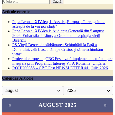
Caută
după:
Articole recente
Papa Leon al XIV-lea, la Assisi: „Europa și întreaga lume
așteaptă de la voi noi sfinți”
Papa Leon al XIV-lea la Audiența Generală din 5 august
2026: Euharistia și Liturgia Orelor sunt respirația vieții
Bisericii
PS Virgil Bercea de sărbătoarea Schimbării la Față a
Domnului: „Să-L ascultăm pe Cristos și să ne schimbăm
viața”
Proiectul european „CBC Fest” va fi implementat cu finanțare
integrală prin Programul Interreg VI-A România–Ungaria
ROHU00356 – CBC Fest NEWSLETTER #1 | Iulie 2026
Calendar Articole
AUGUST 2025
«
»