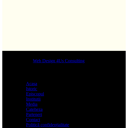
Designed by
Web Design 4Us Consulting
|
Acasa
Istoric
Episcopul
Institutii
Media
Cateheza
Parteneri
Contact
Politică confidențialitate