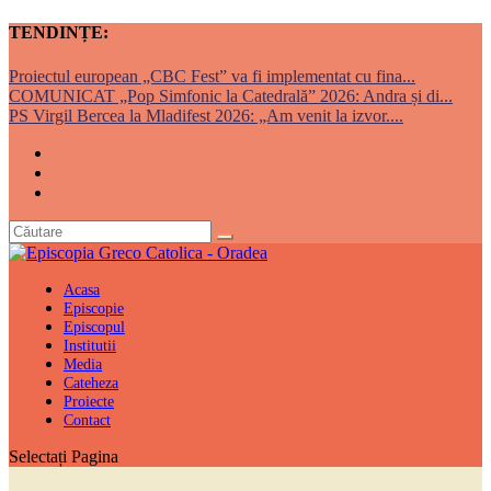
TENDINȚE:
Proiectul european „CBC Fest” va fi implementat cu fina...
COMUNICAT „Pop Simfonic la Catedrală” 2026: Andra și di...
PS Virgil Bercea la Mladifest 2026: „Am venit la izvor....
Acasa
Episcopie
Episcopul
Institutii
Media
Cateheza
Proiecte
Contact
Selectați Pagina