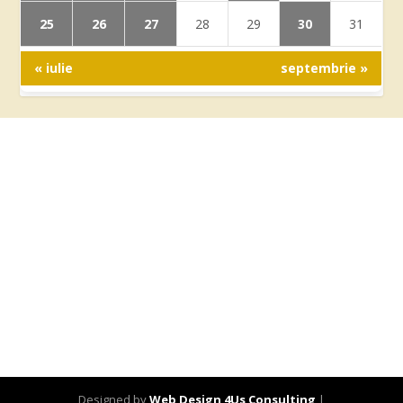
25
26
27
30
28
29
31
« iulie
septembrie »
Designed by
Web Design 4Us Consulting
|