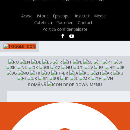
Acasa
Istoric
Episcopul
Institutii
Media
Cateheza
Parteneri
Contact
Politică confidențialitate
ROMÂNĂ