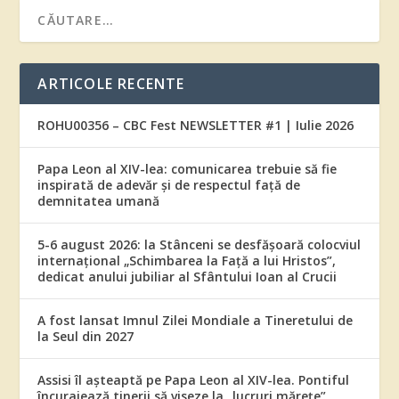
ARTICOLE RECENTE
ROHU00356 – CBC Fest NEWSLETTER #1 | Iulie 2026
Papa Leon al XIV-lea: comunicarea trebuie să fie
inspirată de adevăr și de respectul față de
demnitatea umană
5-6 august 2026: la Stânceni se desfășoară colocviul
internațional „Schimbarea la Față a lui Hristos”,
dedicat anului jubiliar al Sfântului Ioan al Crucii
A fost lansat Imnul Zilei Mondiale a Tineretului de
la Seul din 2027
Assisi îl așteaptă pe Papa Leon al XIV-lea. Pontiful
încurajează tinerii să viseze la „lucruri mărețe”