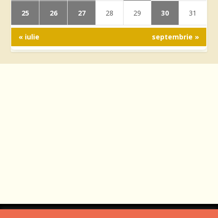
25
26
27
30
28
29
31
« iulie
septembrie »
Designed by
Web Design 4Us Consulting
|