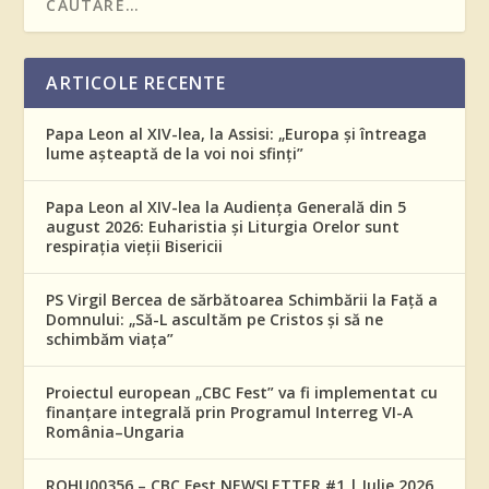
ARTICOLE RECENTE
Papa Leon al XIV-lea, la Assisi: „Europa și întreaga
lume așteaptă de la voi noi sfinți”
Papa Leon al XIV-lea la Audiența Generală din 5
august 2026: Euharistia și Liturgia Orelor sunt
respirația vieții Bisericii
PS Virgil Bercea de sărbătoarea Schimbării la Față a
Domnului: „Să-L ascultăm pe Cristos și să ne
schimbăm viața”
Proiectul european „CBC Fest” va fi implementat cu
finanțare integrală prin Programul Interreg VI-A
România–Ungaria
ROHU00356 – CBC Fest NEWSLETTER #1 | Iulie 2026