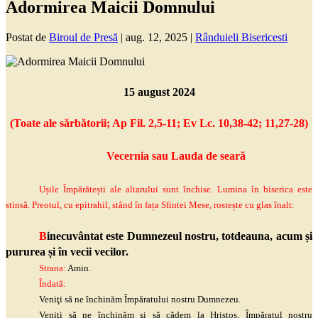
Adormirea Maicii Domnului
Postat de
Biroul de Presă
|
aug. 12, 2025
|
Rânduieli Bisericesti
15 august 2024
(Toate ale sărbătorii; Ap
Fil
. 2,5-11; Ev
Lc
. 10,38-42; 11,27-28)
Vecernia
sau Lauda de seară
Ușile Împărătești ale altarului sunt închise. Lumina în biserica este
stinsă. Preotul, cu epitrahil, stând în fața Sfintei Mese, rostește cu glas înalt:
B
inecuvântat este Dumnezeul nostru, totdeauna, acum și
pururea și în vecii vecilor.
Strana:
Amin.
Îndată:
Veniţi
să ne închinăm Împăratului nostru Dumnezeu.
Veniţi
să ne închinăm
şi
să cădem la Hristos, Împăratul nostru