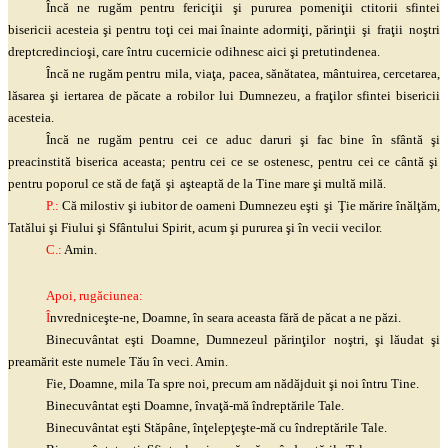
Încă ne rugăm pentru
fericiţii
şi
pururea
pomeniţii
ctitorii sfintei
bisericii acesteia
şi
pentru
toţi
cei mai înainte
adormiţi
,
părinţii
şi
fraţii
noştri
dreptcredincioşi
, care întru cucernicie odihnesc aici
şi
pretutindenea.
Încă ne rugăm pentru mila,
viaţa
, pacea, sănătatea, mântuirea, cercetarea,
lăsarea
şi
iertarea de păcate a robilor lui Dumnezeu, a
fraţilor
sfintei bisericii
acesteia.
Încă ne rugăm pentru cei ce aduc daruri
şi
fac bine în sfântă
şi
preacinstită biserica aceasta; pentru cei ce se ostenesc, pentru cei ce cântă
şi
pentru poporul ce stă de
faţă
şi
aşteaptă
de la Tine mare
şi
multă milă.
P.:
Că milostiv
şi
iubitor de oameni Dumnezeu
eşti
şi
Ţie
mărire
înălţăm
,
Tatălui
şi
Fiului
şi
Sfântului Spirit, acum
şi
pururea
şi
în vecii vecilor.
C.:
Amin.
Apoi, rugăciunea:
Î
nvredniceşte
-ne, Doamne, în seara aceasta fără de păcat a ne păzi.
Binecuvântat
eşti
Doamne, Dumnezeul
părinţilor
noştri
,
şi
lăudat
şi
preamărit este numele Tău în veci. Amin.
Fie, Doamne, mila Ta spre noi, precum am nădăjduit
şi
noi întru Tine.
Binecuvântat
eşti
Doamne,
învaţă
-mă îndreptările Tale.
Binecuvântat
eşti
Stăpâne,
înţelepţeşte
-mă cu îndreptările Tale.