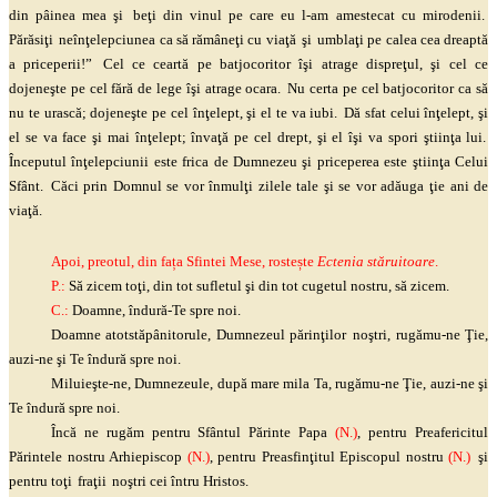
din pâinea mea
şi
beţi
din vinul pe care eu l-am amestecat cu mirodenii.
Părăsiţi
neînţelepciunea
ca să
rămâneţi
cu
viaţă
şi
umblaţi
pe calea cea dreaptă
a priceperii!”
Cel ce ceartă pe batjocoritor
îşi
atrage
dispreţul
,
şi
cel ce
dojeneşte
pe cel fără de lege
îşi
atrage ocara.
Nu certa pe cel batjocoritor ca să
nu te urască;
dojeneşte
pe cel
înţelept
,
şi
el te va iubi.
Dă sfat celui
înţelept
,
şi
el se va face
şi
mai
înţelept
;
învaţă
pe cel drept,
şi
el
îşi
va spori
ştiinţa
lui.
Începutul
înţelepciunii
este frica de Dumnezeu
şi
priceperea este
ştiinţa
Celui
Sfânt.
Căci prin Domnul se vor
înmulţi
zilele tale
şi
se vor adăuga
ţie
ani de
viaţă
.
Apoi, preotul, din fața Sfintei Mese, rostește
Ectenia stăruitoare
.
P.:
Să zicem
toţi
, din tot sufletul
şi
din tot cugetul nostru, să zicem.
C.:
Doamne, îndură-Te spre noi.
Doamne
atotstăpânitorule
, Dumnezeul
părinţilor
noştri
,
rugămu
-ne
Ţie
,
auzi-ne
şi
Te îndură spre noi.
Miluieşte
-ne, Dumnezeule, după mare mila Ta,
rugămu
-ne
Ţie
, auzi-ne
şi
Te îndură spre noi.
Încă ne rugăm pentru Sfântul Părinte Papa
(N.)
, pentru Preafericitul
Părintele nostru Arhiepiscop
(N.)
, pentru
Preasfinţitul
Episcopul nostru
(N.)
şi
pentru
toţi
fraţii
noştri
cei întru Hristos.