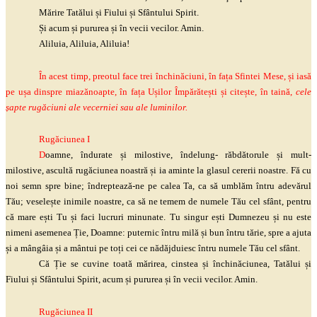
Mărire Tatălui și Fiului și Sfântului Spirit.
Și acum și pururea și în vecii vecilor. Amin.
Aliluia, Aliluia, Aliluia!
În acest timp, preotul face trei închinăciuni, în fața Sfintei Mese, și iasă
pe ușa dinspre miazănoapte, în fața Ușilor Împărătești și citește, în taină,
cele
șapte rugăciuni ale vecerniei sau ale luminilor.
Rugăciunea I
D
oamne, îndurate și milostive, îndelung-
răbdătorule
și mult-
milostive, ascultă rugăciunea noastră și ia aminte la glasul cererii noastre. Fă cu
noi semn spre bine;
îndreptează
-ne pe calea Ta, ca să umblăm întru adevărul
Tău; veselește inimile noastre, ca să ne temem de numele Tău cel sfânt, pentru
că mare ești Tu și faci lucruri minunate. Tu singur ești Dumnezeu și nu este
nimeni asemenea Ție, Doamne: puternic întru milă și bun întru tărie, spre a ajuta
și a mângâia și a mântui pe toți cei ce nădăjduiesc întru numele Tău cel sfânt.
Că Ție se cuvine toată mărirea, cinstea și închinăciunea, Tatălui și
Fiului și Sfântului Spirit, acum și pururea și în vecii vecilor. Amin.
Rugăciunea II