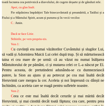
toată lucrarea cea potrivnică a diavolului, de cugete deșarte și de gânduri rele.
Apoi, cu glas înalt.
Fie stăpânirea împărăției Tale binecuvântată și preamărită, a Tatălui și a
Fiului și a Sfântului Spirit, acum și pururea și în vecii vecilor.
C.:
Amin.
Dacă se face Litie.
Stihirile, pe vers propriu-zis.
Vers 1:
C
u cuviință era numai văzătorilor Cuvântului și slugilor Lui,
să vadă și Adormirea Maicii Lui celei după trup. Și să mărturisească
taina ei cea mare de pe urmă: că au văzut nu numai înălțarea
Mântuitorului de pe pământ, ci și mutarea celei ce L-a născut pe El.
Pentru aceasta, de pretutindeni adunându-se cu dumnezeiască
putere, la Sion au ajuns și au petrecut pe cea mai înaltă decât
Heruvimii care mergea la cer. Aceleia și noi împreună cu dânșii ne
închinăm, ca aceleia care se roagă pentru sufletele noastre.
Vers 2:
C
eea ce este mai înaltă decât cerurile și mai mărită decât
Heruvimii, și mai cinstită decât toată făptura; cea care, pentru prea