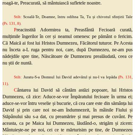
roagă-te, Preacurată, să mântuiască sufletele noastre.
Stih:
Scoală-Te, Doamne, întru odihna Ta, Tu și chivotul sfințirii Tale
(
Ps
. 131, 8).
P
reacinstită Adormirea ta, Preasfântă Fecioară curată,
mulțimile îngerilor în cer și neamul omenesc pe pământ o fericim.
Că Maică ai fost lui Hristos Dumnezeu, Făcătorul tuturor. Pe Acesta
nu înceta a-L ruga pentru noi, care, după Dumnezeu, ne-am pus
nădejdile spre tine, Născătoare de Dumnezeu prealăudată, ceea ce
nu știi de nuntă.
Stih
:
Juratu
-S-a Domnul lui David adevărul și nu-l va lepăda
(
Ps
. 131,
11)
.
C
ântarea lui David să cântăm astăzi popoare, lui Hristos
Dumnezeu, că zice: Aduce-se-vor Împăratului fecioare în urma ei;
aduce-se-vor întru veselie și bucurie, că cea care este din sămânța lui
David și prin care noi ne-am îndumnezeit, în mâinile Fiului și
Stăpânului său s-a dat, cu preamărire și mai presus de cuvânt. Pe
aceasta, ca pe Maica lui Dumnezeu, lăudând-o, strigăm și zicem:
Mântuiește-ne pe noi, cei ce te mărturisim pe tine, de Dumnezeu