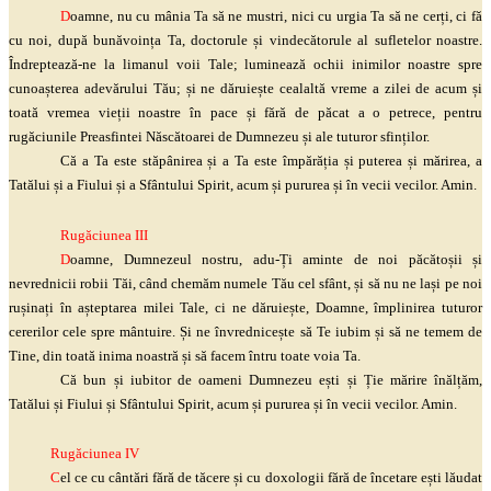
D
oamne, nu cu mânia Ta să ne mustri, nici cu urgia Ta să ne cerți, ci fă
cu noi, după bunăvoința Ta,
doctorule
și
vindecătorule
al sufletelor noastre.
Îndreptează
-ne la limanul voii Tale; luminează ochii inimilor noastre spre
cunoașterea adevărului Tău; și ne dăruiește cealaltă vreme a zilei de acum și
toată vremea vieții noastre în pace și fără de păcat a o petrece, pentru
rugăciunile Preasfintei Născătoarei de Dumnezeu și ale tuturor sfinților.
Că a Ta este stăpânirea și a Ta este împărăția și puterea și mărirea, a
Tatălui și a Fiului și a Sfântului Spirit, acum și pururea și în vecii vecilor. Amin.
Rugăciunea III
D
oamne, Dumnezeul nostru, adu-Ți aminte de noi păcătoșii și
nevrednicii robii Tăi, când chemăm numele Tău cel sfânt, și să nu ne lași pe noi
rușinați în așteptarea milei Tale, ci ne dăruiește, Doamne, împlinirea tuturor
cererilor cele spre mântuire. Și ne învrednicește să Te iubim și să ne temem de
Tine, din toată inima noastră și să facem întru toate voia Ta.
Că bun și iubitor de oameni Dumnezeu ești și Ție mărire înălțăm,
Tatălui și Fiului și Sfântului Spirit, acum și pururea și în vecii vecilor. Amin.
Rugăciunea IV
C
el ce cu cântări fără de tăcere și cu doxologii fără de încetare ești lăudat