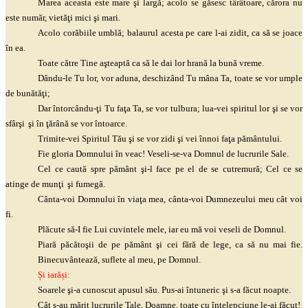
Marea aceasta este mare
şi
largă; acolo se găsesc târâtoare, cărora nu
este număr,
vietăţi
mici
şi
mari.
Acolo corăbiile umblă; balaurul acesta pe care l-ai zidit, ca să se joace
în ea.
Toate către Tine
aşteaptă
ca să le dai lor hrană la bună vreme.
Dându-le Tu lor, vor aduna, deschizând Tu mâna Ta, toate se vor umple
de
bunătăţi
;
Dar
întorcându-ţi
Tu
faţa
Ta, se vor tulbura; lua-vei spiritul lor
şi
se vor
sfârşi
şi
în
ţărână
se vor întoarce.
Trimite-vei Spiritul Tău
şi
se vor zidi
şi
vei înnoi
faţa
pământului.
Fie gloria Domnului în veac! Veseli-se-va Domnul de lucrurile Sale.
Cel ce caută spre pământ
şi
-l face pe el de se cutremură; Cel ce se
atinge de
munţi
şi
fumegă.
Cânta-voi Domnului în
viaţa
mea, cânta-voi Dumnezeului meu cât voi
fi.
Plăcute să-I fie Lui cuvintele mele, iar eu mă voi veseli de Domnul.
Piară
păcătoşii
de pe pământ
şi
cei fără de lege, ca să nu mai fie.
Binecuvântează, suflete al meu, pe Domnul.
Și iarăși:
Soarele
şi
-a cunoscut apusul său. Pus-ai întuneric
şi
s-a făcut noapte.
Cât s-au mărit lucrurile Tale, Doamne, toate cu
înţelepciune
le-ai făcut!