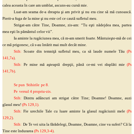
calea aceasta în care am umblat, ascuns-au cursă mie.
Luat-am seama de-a dreapta
şi
am privit
şi
nu era cine să mă cunoască.
Pierit-a fuga de la mine
şi
nu este cel ce caută sufletul meu.
Strigat-am către Tine, Doamne, zis-am: “Tu
eşti
nădejdea mea, partea
mea
eşti
în pământul celor vii”.
Ia aminte la rugăciunea mea, că m-am smerit foarte.
Mântuieşte
-mă de cei
ce mă prigonesc, că s-au întărit mai mult decât mine.
Stih:
Scoate din
temniţă
sufletul meu, ca să laude numele Tău
(
Ps
141,7a)
.
Stih:
Pe mine mă
aşteaptă
drepţii
, până ce-mi vei răsplăti mie
(
Ps
141,7b)
.
Se
pun
Stihirile
pe
8.
P
e
versul
4
propriu-zis
.
Stih:
Dintru adâncuri am strigat către Tine; Doamne! Doamne, auzi
glasul meu!
(
Ps
129,1).
Stih:
Fie urechile Tale cu luare aminte la glasul rugăciunii mele
(
Ps
129,2)
.
Stih
:
De Te vei uita la fărădelegi, Doamne, Doamne, cine va
suferi?
Că la
Tine este îndurarea
(
Ps
129,3-4)
.