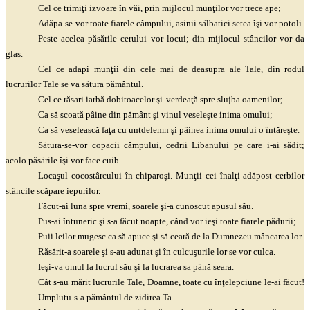
Cel ce
trimiţi
izvoare în văi, prin mijlocul
munţilor
vor trece ape;
Adăpa-se-vor toate fiarele câmpului, asinii sălbatici setea
îşi
vor potoli.
Peste acelea păsările cerului vor locui; din mijlocul stâncilor vor da
glas.
Cel ce adapi
munţii
din cele mai de deasupra ale Tale, din rodul
lucrurilor Tale se va sătura pământul.
Cel ce răsari iarbă dobitoacelor
şi
verdeaţă
spre slujba oamenilor;
Ca să scoată pâine din pământ
şi
vinul
veseleşte
inima omului;
Ca să veselească
faţa
cu untdelemn
şi
pâinea inima omului o
întăreşte
.
Sătura-se-vor copacii câmpului, cedrii Libanului pe care i-ai sădit;
acolo păsările
îşi
vor face cuib.
Locaşul
cocostârcului în
chiparoşi
.
Munţii
cei
înalţi
adăpost cerbilor
stâncile scăpare iepurilor.
Făcut-ai luna spre vremi, soarele
şi
-a cunoscut apusul său.
Pus-ai întuneric
şi
s-a făcut noapte, când vor
ieşi
toate fiarele pădurii;
Puii leilor mugesc ca să apuce
şi
să ceară de la Dumnezeu mâncarea lor.
Răsărit-a soarele
şi
s-au adunat
şi
în
culcuşurile
lor se vor culca.
Ieşi
-va omul la lucrul său
şi
la lucrarea sa până seara.
Cât s-au mărit lucrurile Tale, Doamne, toate cu
înţelepciune
le-ai făcut!
Umplutu
-s-a pământul de zidirea Ta.