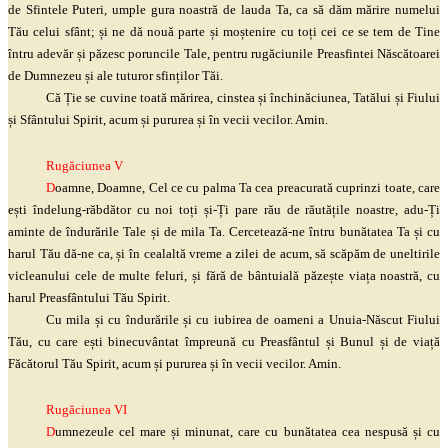
de Sfintele Puteri, umple gura noastră de lauda Ta, ca să dăm mărire numelui
Tău celui sfânt; și ne dă nouă parte și moștenire cu toți cei ce se tem de Tine
întru adevăr și păzesc poruncile Tale, pentru rugăciunile Preasfintei Născătoarei
de Dumnezeu și ale tuturor sfinților Tăi.
Că Ție se cuvine toată mărirea, cinstea și închinăciunea, Tatălui și Fiului
și Sfântului Spirit, acum și pururea și în vecii vecilor. Amin.
Rugăciunea V
D
oamne, Doamne, Cel ce cu palma Ta cea preacurată cuprinzi toate, care
ești îndelung-răbdător cu noi toți și-Ți pare rău de răutățile noastre, adu-Ți
aminte de îndurările Tale și de mila Ta. Cercetează-ne întru bunătatea Ta și cu
harul Tău dă-ne ca, și în cealaltă vreme a zilei de acum, să scăpăm de uneltirile
vicleanului cele de multe feluri, și fără de bântuială păzește viața noastră, cu
harul Preasfântului Tău Spirit.
Cu mila și cu îndurările și cu iubirea de oameni a Unuia-Născut Fiului
Tău, cu care ești binecuvântat împreună cu Preasfântul și Bunul și de viață
Făcătorul Tău Spirit, acum și pururea și în vecii vecilor. Amin.
Rugăciunea VI
D
umnezeule cel mare și minunat, care cu bunătatea cea nespusă și cu