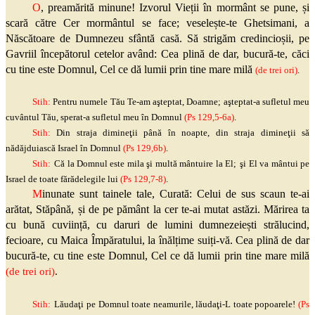
O
, preamărită minune! Izvorul Vieții în mormânt se pune, și
scară către Cer mormântul se face; veselește-te Ghetsimani, a
Născătoare de Dumnezeu sfântă casă. Să strigăm credincioșii, pe
Gavriil începătorul cetelor având: Cea plină de dar, bucură-te, căci
cu tine este Domnul, Cel ce dă lumii prin tine mare milă
(de trei ori)
.
Stih:
Pentru numele Tău Te-am
aşteptat
, Doamne;
aşteptat
-a sufletul meu
cuvântul Tău, sperat-a sufletul meu în Domnul
(
Ps
129,5-6a)
.
Stih:
Din straja
dimineţii
până în noapte, din straja
dimineţii
să
nădăjduiască Israel în Domnul
(
Ps
129,6b)
.
Stih
:
Că la Domnul este mila
şi
multă mântuire la
El;
şi
El va mântui pe
Israel de toate fărădelegile lui
(
Ps
129,7-8)
.
M
inunate sunt tainele tale, Curată: Celui de sus scaun te-ai
arătat, Stăpână, și de pe pământ la cer te-ai mutat astăzi. Mărirea ta
cu bună cuviință, cu daruri de lumini dumnezeiești strălucind,
fecioare, cu Maica Împăratului, la înălțime suiți-vă. Cea plină de dar
bucură-te, cu tine este Domnul, Cel ce dă lumii prin tine mare milă
(de trei ori)
.
Stih:
Lăudaţi
pe Domnul toate neamurile,
lăudaţi
-L toate popoarele!
(
Ps