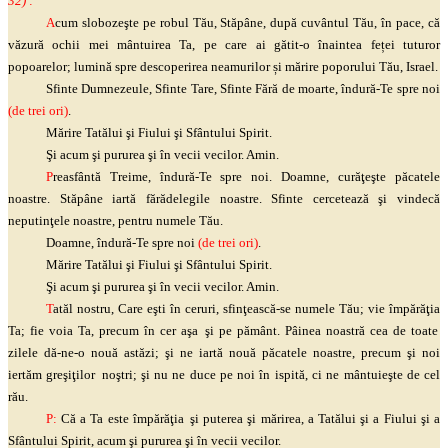
32)
:
A
cum
slobozeşte
pe robul Tău, Stăpâne, după cuvântul Tău, în pace, că
văzură ochii mei mântuirea Ta, pe care ai gătit-o înaintea feței tuturor
popoarelor; lumină spre descoperirea neamurilor și mărire poporului Tău, Israel.
Sfinte Dumnezeule, Sfinte Tare, Sfinte Fără de moarte, îndură-Te spre noi
(de trei ori)
.
Mărire Tatălui
şi
Fiului
şi
Sfântului Spirit.
Şi
acum
şi
pururea
şi
în vecii vecilor. Amin.
P
reasfântă Treime, îndură-Te spre noi. Doamne,
curăţeşte
păcatele
noastre. Stăpâne iartă fărădelegile noastre. Sfinte cercetează
şi
vindecă
neputinţele
noastre, pentru numele Tău.
Doamne, îndură-Te spre noi
(de trei ori)
.
Mărire Tatălui
şi
Fiului
şi
Sfântului Spirit.
Şi
acum
şi
pururea
şi
în vecii vecilor. Amin.
T
atăl nostru, Care
eşti
în ceruri,
sfinţească
-se numele Tău; vie
împărăţia
Ta; fie voia Ta, precum în cer
aşa
şi
pe pământ. Pâinea noastră cea de toate
zilele dă-ne-o nouă astăzi;
şi
ne iartă nouă păcatele noastre, precum
şi
noi
iertăm
greşiţilor
noştri
;
şi
nu ne duce pe noi în ispită, ci ne
mântuieşte
de cel
rău.
P:
Că a Ta este
împărăţia
şi
puterea
şi
mărirea, a Tatălui
şi
a Fiului
şi
a
Sfântului Spirit, acum
şi
pururea
şi
în vecii vecilor.