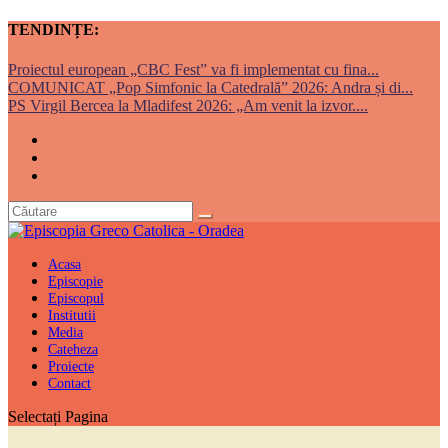
TENDINȚE:
Proiectul european „CBC Fest” va fi implementat cu fina...
COMUNICAT „Pop Simfonic la Catedrală” 2026: Andra și di...
PS Virgil Bercea la Mladifest 2026: „Am venit la izvor....
Acasa
Episcopie
Episcopul
Institutii
Media
Cateheza
Proiecte
Contact
Selectați Pagina