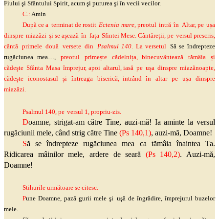
Fiului
şi
Sfântului Spirit, acum
şi
pururea
şi
în vecii vecilor.
C.:
Amin
După
ce
a
terminat
de
rostit
Ectenia
mare
,
preotul
intră
în
Altar
,
pe
ușa
dinspre
miazăzi
și
se
așează
în
fața
Sfintei
Mese.
Cântăreții
,
pe
versul
prescris,
cântă
primele
două
versete
din
Psalmul
140
. La
versetul
Să
se
îndrepteze
rugăciunea
mea…,
preotul
primește
cădelnița
,
binecuvântează
tămâia
și
cădește
Sfânta
Masa
împrejur
,
apoi
altarul
,
iasă
pe
ușa
dinspre
miazănoapte
,
cădește
iconostasul
și
întreaga
biserică
,
intrând
în
altar
pe
ușa
dinspre
miazăzi
.
Psalmul
140,
pe
versul
1,
propriu-zis
.
D
oamne, strigat-am către Tine, auzi-mă! Ia aminte la versul
rugăciunii mele, când strig către Tine
(
Ps
140,1)
, auzi-mă, Doamne!
S
ă se
îndrepteze
rugăciunea mea ca tămâia înaintea Ta.
Ridicarea mâinilor mele, ardere de seară
(
Ps
140,2)
. Auzi-mă,
Doamne!
Stihurile următoare se citesc.
P
une Doamne, pază gurii mele
şi
uşă
de îngrădire, împrejurul buzelor
mele.