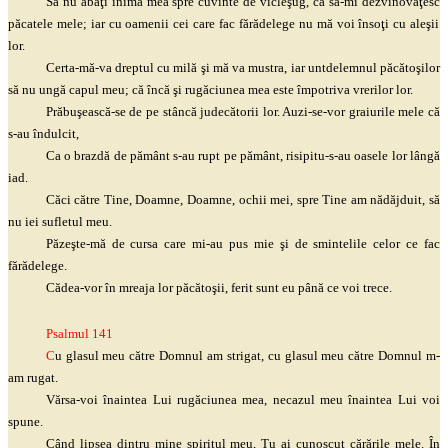
Să nu
abaţi
inima mea spre cuvinte de
vicleşug
, ca să-mi
dezvinovăţesc
păcatele mele; iar cu oamenii cei care fac fărădelege nu mă voi
însoţi
cu
aleşii
lor.
Certa-mă-va dreptul cu milă
şi
mă va mustra, iar untdelemnul
păcătoşilor
să nu ungă capul meu; că încă
şi
rugăciunea mea este împotriva vrerilor lor.
Prăbuşească
-se de pe stâncă judecătorii lor. Auzi-se-vor graiurile mele că
s-au îndulcit,
Ca o brazdă de pământ s-au rupt pe pământ,
risipitu
-s-au oasele lor lângă
iad.
Căci către Tine, Doamne, Doamne, ochii mei, spre Tine am nădăjduit, să
nu iei sufletul meu.
Păzeşte
-mă de cursa care mi-au pus mie
şi
de smintelile celor ce fac
fărădelege.
Cădea-vor în mreaja lor
păcătoşii
, ferit sunt eu până ce voi trece.
Psalmul 141
C
u glasul meu către Domnul am strigat, cu glasul meu către Domnul m-
am rugat.
Vărsa-voi înaintea Lui rugăciunea mea, necazul meu înaintea Lui voi
spune.
Când lipsea dintru mine spiritul meu, Tu ai cunoscut cărările mele. În