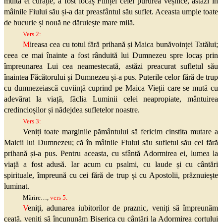
multa ei curăție, a fost locaș Ființei celei pururea veșnice, astăzi în
mâinile Fiului său și-a dat preasfântul său suflet. Aceasta umple toate
de bucurie și nouă ne dăruiește mare milă.
Vers 2:
M
ireasa cea cu totul fără prihană și Maica bunăvoinței Tatălui;
ceea ce mai înainte a fost rânduită lui Dumnezeu spre locaș prin
împreunarea Lui cea neamestecată, astăzi preacurat sufletul său
înaintea Făcătorului și Dumnezeu și-a pus. Puterile celor fără de trup
cu dumnezeiască cuviință cuprind pe Maica Vieții care se mută cu
adevărat la viață, făclia Luminii celei neapropiate, mântuirea
credincioșilor și nădejdea sufletelor noastre.
Vers 3:
Veniți toate marginile pământului să fericim cinstita mutare a
Maicii lui Dumnezeu; că în mâinile Fiului său sufletul său cel fără
prihană și-a pus. Pentru aceasta, cu sfântă Adormirea ei, lumea la
viață a fost adusă. Iar acum cu psalmi, cu laude și cu cântări
spirituale, împreună cu cei fără de trup și cu Apostolii, prăznuiește
luminat.
Mărire…,
vers 5.
V
eniți, adunarea iubitorilor de praznic, veniți să împreunăm
ceată, veniți să încununăm Biserica cu cântări la Adormirea cortului