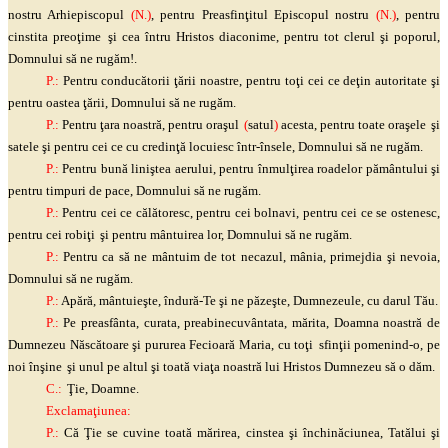
nostru Arhiepiscopul
(N.)
, pentru
Preasfinţitul
Episcopul nostru
(N.)
, pentru
cinstita
preoţime
şi
cea întru Hristos
diaconime
, pentru tot clerul
şi
poporul,
Domnului să ne rugăm!.
P.:
Pentru conducătorii
ţării
noastre, pentru
toţi
cei ce
deţin
autoritate
şi
pentru oastea
ţării
, Domnului să ne rugăm.
P.:
Pentru
ţara
noastră, pentru
oraşul
(
satul
)
acesta, pentru toate
oraşele
şi
satele
şi
pentru cei ce cu
credinţă
locuiesc
într
-însele, Domnului să ne rugăm.
P.:
Pentru bună
liniştea
aerului, pentru
înmulţirea
roadelor pământului
şi
pentru timpuri de pace, Domnului să ne rugăm.
P.:
Pentru cei ce călătoresc, pentru cei bolnavi, pentru cei ce se ostenesc,
pentru cei
robiţi
şi
pentru mântuirea lor, Domnului să ne rugăm.
P.:
Pentru ca să ne mântuim de tot necazul, mânia, primejdia
şi
nevoia,
Domnului să ne rugăm.
P.:
Apără,
mântuieşte
, îndură-Te
şi
ne
păzeşte
, Dumnezeule, cu darul Tău.
P.:
Pe preasfânta, curata,
preabinecuvântata
, mărita, Doamna noastră de
Dumnezeu Născătoare
şi
pururea Fecioară Maria, cu
toţi
sfinţii
pomenind-o, pe
noi
înşine
şi
unul pe altul
şi
toată
viaţa
noastră lui Hristos Dumnezeu să o dăm.
C.:
Ţie
, Doamne.
Exclamaţiunea
:
P.:
Că
Ţie
se cuvine toată mărirea, cinstea
şi
închinăciunea, Tatălui
şi