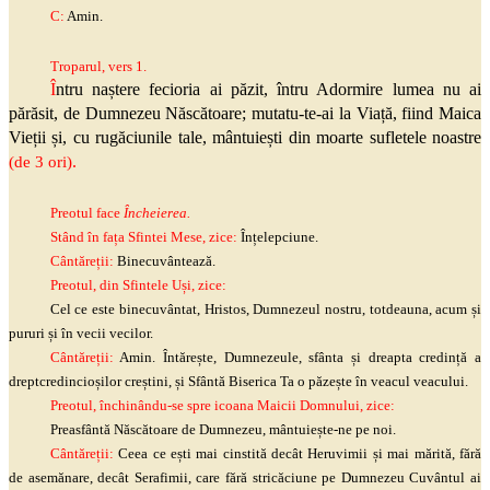
C:
Amin.
Troparul, vers 1.
Î
ntru naștere fecioria ai păzit, întru Adormire lumea nu ai
părăsit, de Dumnezeu Născătoare;
mutatu
-te-ai la Viață, fiind Maica
Vieții și, cu rugăciunile tale, mântuiești din moarte sufletele noastre
.
(de 3 ori)
Preotul face
Încheierea.
Stând în fața Sfintei Mese, zice:
Înțelepciune.
Cântăreții:
Binecuvântează.
Preotul, din Sfintele Uși, zice:
Cel ce este binecuvântat, Hristos, Dumnezeul nostru, totdeauna, acum și
pururi și în vecii vecilor.
Cântăreții:
Amin. Întărește, Dumnezeule, sfânta și dreapta credință a
dreptcredincioșilor creștini, și Sfântă Biserica Ta o păzește în veacul veacului.
Preotul, închinându-se spre icoana Maicii Domnului, zice:
Preasfântă Născătoare de Dumnezeu, mântuiește-ne pe noi.
Cântăreții:
Ceea ce ești mai cinstită decât Heruvimii și mai mărită, fără
de asemănare, decât Serafimii, care fără stricăciune pe Dumnezeu Cuvântul ai