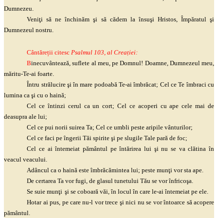
Dumnezeu.
Veniţi
să ne închinăm
şi
să cădem la
însuşi
Hristos, Împăratul
şi
Dumnezeul nostru.
Cântăreții citesc
Psalmul 103
,
al Creației:
B
inecuvântează, suflete al meu, pe Domnul! Doamne, Dumnezeul meu,
măritu
-Te-ai foarte.
Întru strălucire
şi
în mare podoabă Te-ai îmbrăcat; Cel ce Te îmbraci cu
lumina ca
şi
cu o haină;
Cel ce întinzi cerul ca un cort; Cel ce acoperi cu ape cele mai de
deasupra ale lui;
Cel ce pui norii suirea Ta; Cel ce umbli peste aripile vânturilor;
Cel ce faci pe îngerii Tăi spirite
şi
pe slugile Tale pară de foc;
Cel ce ai întemeiat pământul pe întărirea lui
şi
nu se va clătina în
veacul veacului.
Adâncul ca o haină este îmbrăcămintea lui; peste
munţi
vor sta ape.
De certarea Ta vor fugi, de glasul tunetului Tău se vor
înfricoşa
.
Se suie
munţi
şi
se coboară văi, în locul în care le-ai întemeiat pe ele.
Hotar ai pus, pe care nu-l vor trece
şi
nici nu se vor întoarce să acopere
pământul.