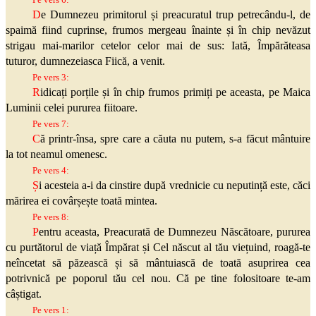
D
e Dumnezeu primitorul și preacuratul trup petrecându-l, de
spaimă fiind cuprinse, frumos mergeau înainte și în chip nevăzut
strigau mai-marilor cetelor celor mai de sus: Iată, Împărăteasa
tuturor, dumnezeiasca Fiică, a venit.
Pe vers 3:
R
idicați porțile și în chip frumos primiți pe aceasta, pe Maica
Luminii celei pururea fiitoare.
Pe vers 7:
C
ă
printr-însa
, spre care a căuta nu putem, s-a făcut mântuire
la tot neamul omenesc.
Pe vers 4:
Ș
i acesteia a-i da cinstire după vrednicie cu neputință este, căci
mărirea ei covârșește toată mintea.
Pe vers 8:
P
entru aceasta, Preacurată de Dumnezeu Născătoare, pururea
cu purtătorul de viață Împărat și Cel născut al tău viețuind, roagă-te
neîncetat să păzească și să mântuiască de toată asuprirea cea
potrivnică pe poporul tău cel nou. Că pe tine folositoare te-am
câștigat.
Pe vers 1: