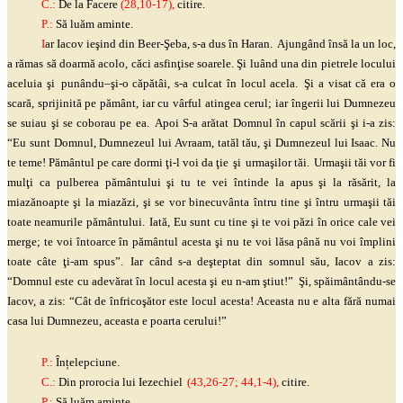
C.:
De la Facere
(28,10-17),
citire.
P.:
Să luăm aminte.
I
ar Iacov
ieşind
din Beer-
Şeba
, s-a dus în
Haran
.
Ajungând însă la un loc,
a rămas să doarmă acolo, căci
asfinţise
soarele.
Şi
luând una din pietrele locului
aceluia
şi
punându
–
şi
-o căpătâi, s-a culcat în locul acela.
Şi
a visat că era o
scară, sprijinită pe pământ, iar cu vârful atingea cerul; iar îngerii lui Dumnezeu
se suiau
şi
se coborau pe ea.
Apoi S-a arătat Domnul în capul scării
şi
i-a zis:
“Eu sunt Domnul, Dumnezeul lui Avraam, tatăl tău,
şi
Dumnezeul lui Isaac. Nu
te teme! Pământul pe care dormi
ţi
-l voi da
ţie
şi
urmaşilor
tăi.
Urmaşii
tăi vor fi
mulţi
ca pulberea pământului
şi
tu te vei întinde la apus
şi
la răsărit, la
miazănoapte
şi
la miazăzi,
şi
se vor binecuvânta întru tine
şi
întru
urmaşii
tăi
toate neamurile pământului.
Iată, Eu sunt cu tine
şi
te voi păzi în orice cale vei
merge; te voi întoarce în pământul acesta
şi
nu te voi lăsa până nu voi împlini
toate câte
ţi
-am spus”.
Iar când s-a
deşteptat
din somnul său, Iacov a zis:
“Domnul este cu adevărat în locul acesta
şi
eu n-am
ştiut
!”
Şi
, spăimântându-se
Iacov, a zis: “Cât de
înfricoşător
este locul acesta! Aceasta nu e alta fără numai
casa lui Dumnezeu, aceasta e poarta cerului!”
P.:
Înțelepciune.
C.:
Din prorocia lui
Iezechiel
(43,26-27; 44,1-4),
citire.
P.:
Să luăm aminte.