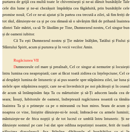
purtarea de grijă cea multă toate le chivernisești și ne-ai dăruit bunătățile Tale
cele din lume și ne-ai chezășuit împărăția cea făgăduită, prin bunătățile cele
promise nouă; Cel ce ne-ai ajutat și în partea cea trecută a zilei, să fim feriți de
tot răul, dăruiește-ne ca și pe cea rămasă să o săvârșim fără de prihană înaintea
sfintei Tale măriri, ca să Te lăudăm pe Tine, Dumnezeul nostru, Cel singur bun
și de oameni iubitor.
Că Tu ești Dumnezeul nostru și Ție mărire înălțăm, Tatălui și Fiului și
Sfântului Spirit, acum și pururea și în vecii vecilor. Amin.
Rugăciunea VII
D
umnezeule cel mare și preaînalt, Cel ce singur ai nemurire și locuiești
întru lumina cea neapropiată; care ai făcut toată zidirea cu înțelepciune; Cel ce
ai despărțit lumina de întuneric și ai pus soarele spre stăpânirea zilei, iar luna și
stelele spre stăpânirea nopții; care ne-ai învrednicit pe noi păcătoșii și în ceasul
de acum să întâmpinăm fața Ta cu mărturisire și să-Ți aducem lauda cea de
seara; Însuți,
Iubitorule
de oameni,
îndreptează
rugăciunea noastră ca tămâia
înaintea Ta și o primește ca pe o mireasmă cu bun miros. Seara de acum și
noaptea ce vine, liniștite dăruiește-ni-le nouă; îmbracă-ne cu armele luminii;
mântuiește-ne de frica nopții și de tot lucrul ce umblă întru întuneric. Și ne
dăruiește somnul pe care l-ai dat spre odihna neputinței noastre, ferit de toată
nălucirea diavolească. Așa, Stăpâne,
dătătorule
al bunătăților, ca și în