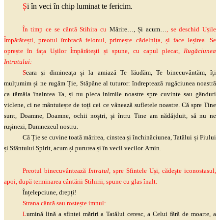
Ș
i în veci în chip luminat te fericim.
În timp ce se cântă Stihira cu
Mărire…, Și acum…
, se deschid Ușile
Împărătești, preotul îmbracă felonul, primește cădelnița, și face Ieșirea. Se
oprește în fața Ușilor Împărătești și spune, cu capul plecat,
Rugăciunea
Intratului:
S
eara și dimineața și la amiază Te lăudăm, Te binecuvântăm, îți
mulțumim și ne rugăm Ție, Stăpâne al tuturor:
îndreptează
rugăciunea noastră
ca tămâia înaintea Ta, și nu pleca inimile noastre spre cuvinte sau gânduri
viclene, ci ne mântuiește de toți cei ce vânează sufletele noastre. Că spre Tine
sunt, Doamne, Doamne, ochii noștri, și întru Tine am nădăjduit, să nu ne
rușinezi, Dumnezeul nostru.
Că Ție se cuvine toată mărirea, cinstea și închinăciunea, Tatălui și Fiului
și Sfântului Spirit, acum și pururea și în vecii vecilor. Amin.
Preotul binecuvântează
Intratul,
spre Sfintele Uși, cădește iconostasul,
apoi, după terminarea cântării Stihirii, spune cu glas înalt:
Înțelepciune, drepți!
Strana cântă sau rostește imnul:
L
umină lină a sfintei măriri a Tatălui ceresc, a Celui fără de moarte, a