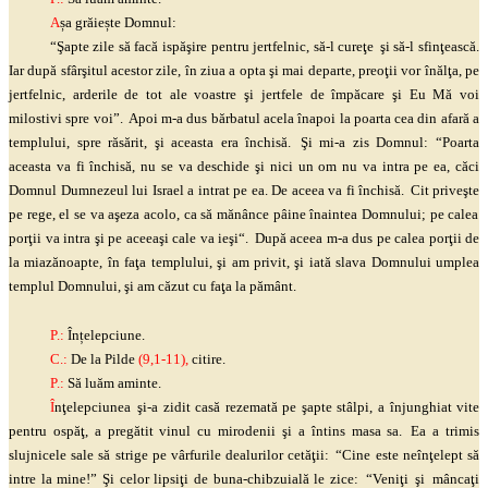
A
șa grăiește Domnul:
“
Şapte
zile să facă
ispăşire
pentru jertfelnic, să-l
cureţe
şi
să-l
sfinţească
.
Iar după
sfârşitul
acestor zile, în ziua a opta
şi
mai departe,
preoţii
vor
înălţa
, pe
jertfelnic, arderile de tot ale voastre
şi
jertfele de împăcare
şi
Eu Mă voi
milostivi spre voi”.
Apoi m-a dus bărbatul acela înapoi la poarta cea din afară a
templului, spre răsărit,
şi
aceasta era închisă.
Şi
mi-a zis Domnul: “Poarta
aceasta va fi închisă, nu se va deschide
şi
nici un om nu va intra pe ea, căci
Domnul Dumnezeul lui Israel a intrat pe ea. De aceea va fi închisă.
Cit
priveşte
pe rege, el se va
aşeza
acolo, ca să mănânce pâine înaintea Domnului; pe calea
porţii
va intra
şi
pe
aceeaşi
cale va
ieşi
“.
După aceea m-a dus pe calea
porţii
de
la miazănoapte, în
faţa
templului,
şi
am privit,
şi
iată slava Domnului umplea
templul Domnului,
şi
am căzut cu
faţa
la pământ.
P.:
Înțelepciune.
C.:
De la Pilde
(9,1-11),
citire.
P.:
Să luăm aminte.
Î
nţelepciunea
şi
-a zidit casă rezemată pe
şapte
stâlpi,
a
înjunghiat vite
pentru
ospăţ
, a pregătit vinul cu mirodenii
şi
a întins masa sa.
Ea a trimis
slujnicele sale să strige pe vârfurile dealurilor
cetăţii
:
“Cine este
neînţelept
să
intre la mine!”
Şi
celor
lipsiţi
de buna-chibzuială le zice:
“
Veniţi
şi
mâncaţi