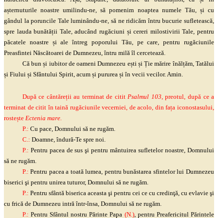
așternuturile noastre umilindu-ne, să pomenim noaptea numele Tău, și cu
gândul la poruncile Tale luminându-ne, să ne ridicăm întru bucurie sufletească,
spre lauda bunătății Tale, aducând rugăciuni și cereri milostivirii Tale, pentru
păcatele noastre și ale întreg poporului Tău, pe care, pentru rugăciunile
Preasfintei Născătoarei de Dumnezeu, întru milă îl cercetează.
Că bun și iubitor de oameni Dumnezeu ești și Ție mărire înălțăm, Tatălui
și Fiului și Sfântului Spirit, acum și pururea și în vecii vecilor. Amin.
După ce cântăreții au terminat de citit
Psalmul 103
, preotul, după ce a
terminat de citit în taină rugăciunile vecerniei, de acolo, din fața iconostasului,
rostește
Ectenia mare.
P.:
Cu pace, Domnului să ne rugăm.
C.:
Doamne, îndură-Te spre noi.
P.:
Pentru pacea de sus
şi
pentru mântuirea sufletelor noastre, Domnului
să ne rugăm.
P.:
Pentru pacea a toată lumea, pentru bunăstarea sfintelor lui Dumnezeu
biserici
şi
pentru unirea tuturor, Domnului să ne rugăm.
P.:
Pentru sfântă biserica aceasta
şi
pentru cei ce cu
credinţă
, cu evlavie
şi
cu frică de Dumnezeu intră într-însa, Domnului să ne rugăm.
P.:
Pentru Sfântul nostru Părinte Papa
(N.)
, pentru Preafericitul Părintele