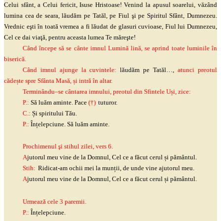
Celui sfânt, a Celui fericit, Isuse Hristoase! Venind la apusul soarelui, văzând
lumina cea de seara, lăudăm pe Tatăl, pe Fiul
şi
pe Spiritul Sfânt, Dumnezeu.
Vrednic
eşti
în toată vremea a fi lăudat de glasuri cuvioase, Fiul lui Dumnezeu,
Cel ce dai
viaţă
, pentru aceasta lumea Te
măreşte
!
Când începe să se cânte imnul Lumină lină, se aprind toate luminile în
biserică.
Când imnul ajunge la cuvintele:
lăudăm pe Tatăl…,
atunci preotul
cădește spre Sfânta Masă, și intră în altar.
Terminându
–
se cântarea imnului, preotul din Sfintele Uși, zice:
P.:
Să luăm aminte. Pace
(†)
tuturor.
C.:
Și spiritului Tău.
P.:
Înțelepciune. Să lu
ă
m aminte.
Pro
c
himenul
şi
stihul zilei, vers
6
.
A
ju
torul meu vine de la Domnul, Cel ce a făcut cerul și pământul
.
Stih:
Ridicat-am ochii mei la munții, de unde vine ajutorul meu
.
A
ju
torul meu vine de la Domnul, Cel ce a făcut cerul și pământul
.
Urmează cele 3 paremii.
P.:
Înțelepciune.