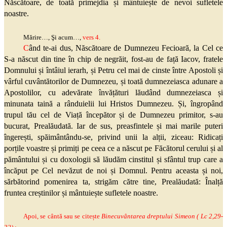
Născătoare, de toată primejdia și mântuiește de nevoi sufletele
noastre.
Mărire…,
Şi
acum…,
vers 4.
C
ând te-ai dus, Născătoare de Dumnezeu Fecioară, la Cel ce
S-a născut din tine în chip de negrăit, fost-au de față Iacov, fratele
Domnului și întâiul ierarh, și Petru cel mai de cinste între Apostoli și
vârful cuvântătorilor de Dumnezeu, și toată dumnezeiasca adunare a
Apostolilor, cu adevărate învățături lăudând dumnezeiasca și
minunata taină a rânduielii lui Hristos Dumnezeu. Și, îngropând
trupul tău cel de Viață începător și de Dumnezeu primitor, s-au
bucurat, Prealăudată. Iar de sus, preasfintele și mai marile puteri
îngerești, spăimântându-se, privind unii la alții, ziceau: Ridicați
porțile voastre și primiți pe ceea ce a născut pe Făcătorul cerului și al
pământului și cu doxologii să lăudăm cinstitul și sfântul trup care a
încăput pe Cel nevăzut de noi și Domnul. Pentru aceasta și noi,
sărbătorind pomenirea ta, strigăm către tine, Prealăudată: Înalță
fruntea creștinilor și mântuiește sufletele noastre.
Apoi, se cântă sau se citește
Binecuvântarea dreptului Simeon (
Lc
2,29-