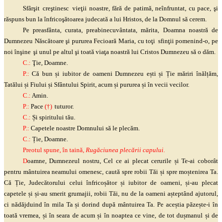
Sfârşit
creştinesc
vieţii
noastre, fără de patimă, neînfruntat, cu pace,
şi
răspuns bun la
înfricoşătoarea
judecată a lui Hristos, de la Domnul să cerem.
Pe preasfânta, curata,
preabinecuvântata
, mărita, Doamna noastră de
Dumnezeu Născătoare
şi
pururea Fecioară Maria, cu
toţi
sfinţii
pomenind-o, pe
noi
înşine
şi
unul pe altul
şi
toată
viaţa
noastră lui Cristos Dumnezeu să o dăm.
C.:
Ţie
, Doamne.
P.:
Că bun și iubitor de oameni Dumnezeu ești și Ție măriri înălțăm,
Tatălui și Fiului și Sfântului Spirit, acum și pururea și în vecii vecilor.
C.:
Amin.
P.:
Pace
(†)
tuturor.
C.:
Și spiritului tău.
P.:
Capetele noastre Domnului să le plecăm.
C.:
Ție, Doamne.
Preotul spune, în taină,
Rugăciunea plecării capului.
D
oamne, Dumnezeul nostru, Cel ce ai plecat cerurile și Te-ai coborât
pentru mântuirea neamului omenesc, caută spre robii Tăi și spre moștenirea Ta.
Că Ție, Judecătorului celui înfricoșător și iubitor de oameni, și-au plecat
capetele și și-au smerit grumajii, robii Tăi, nu de la oameni așteptând ajutorul,
ci nădăjduind în mila Ta și dorind după mântuirea Ta. Pe aceștia păzește-i în
toată vremea, și în seara de acum și în noaptea ce vine, de tot dușmanul și de