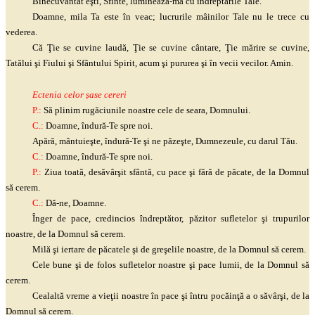
Binecuvântat
eşti
, Sfinte, luminează-mă cu îndreptările Tale.
Doamne, mila Ta este în veac; lucrurile mâinilor Tale nu le trece cu
vederea.
Că
Ţie
se cuvine laudă,
Ţie
se cuvine cântare,
Ţie
mărire se cuvine,
Tatălui
şi
Fiului
şi
Sfântului Spirit, acum
şi
pururea
şi
în vecii vecilor. Amin.
Ectenia celor șase cereri
P.:
Să plinim rugăciunile noastre cele de seara, Domnului.
C.:
Doamne, îndură-Te spre noi.
Apără,
mântuieşte
, îndură-Te
şi
ne
păzeşte
, Dumnezeule, cu darul Tău.
C.:
Doamne, îndură-Te spre noi.
P.:
Ziua toată,
desăvârşit
sfântă, cu pace
şi
fără de păcate, de la Domnul
să cerem.
C.:
Dă-ne, Doamne.
Înger de pace, credincios îndreptător, păzitor sufletelor
şi
trupurilor
noastre, de la Domnul să cerem.
Milă
şi
iertare de păcatele
şi
de
greşelile
noastre, de la Domnul să cerem.
Cele bune
şi
de folos sufletelor noastre
şi
pace lumii, de la Domnul să
cerem.
Cealaltă vreme a
vieţii
noastre în pace
şi
întru
pocăinţă
a o
săvârşi
, de la
Domnul să cerem.