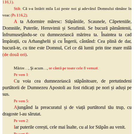
116,1).
Stih:
Că s-a întărit mila Lui peste noi
şi
adevărul Domnului rămâne în
veac
(
Ps
116,2)
.
A
ta Adormire măresc:
Stăpâniile
, Scaunele, Căpeteniile,
Domniile, Puterile, Heruvimii și Serafimii. Se bucură pământenii,
înfrumusețându-se cu dumnezeiască mărirea ta. Înaintea ta cad
împărații, cu Arhanghelii și cu Îngerii, cântând: Cea plină de dar,
bucură-te, cu tine este Domnul, Cel ce dă lumii prin tine mare milă
(de două ori)
.
Mărire…,
Şi
acum…,
se cântă pe toate cele 8 versuri.
Pe vers 1:
C
u voia cea dumnezeiască stăpânitoare, de pretutindeni
purtătorii de Dumnezeu Apostoli au fost ridicați pe nori și aduși pe
sus.
Pe vers 5:
A
jungând la preacuratul și de viață purtătorul tău trup, cu
dragoste l-au sărutat.
Pe vers 2:
I
ar puterile cerești, cele mai înalte, cu al lor Stăpân au venit.
Pe vers 6: