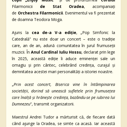
Filarmonicii
de Stat Oradea
, acompaniați
de
Orchestra Filarmonicii
. Evenimentul va fi prezentat
de doamna Teodora Moga.
Ajuns la
cea de-a V-a ediție
, „Pop Simfonic la
Catedrală” nu este doar un concert – este o tradiție
care, an de an, adună comunitatea în jurul frumuseții
muzicii. În
Anul Cardinal Iuliu Hossu
, declarat prin lege
în 2025, această ediție îi aduce eminenței sale un
omagiu și prin cântec, celebrând credința, curajul și
demnitatea acestei mari personalități a istoriei noastre.
„
Prin acest concert, Biserica vine în întâmpinarea
societății, dorind să unească sufletele prin frumusețea
care înalță și hrănește credința, bazându-se pe iubirea lui
Dumnezeu
”, transmit organizatorii.
Maestrul Andrei Tudor a mărturisit că, de fiecare dată
când ajunge la Oradea, se simte ca acasă. Iar această