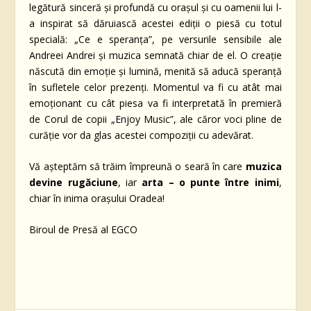
legătură sinceră și profundă cu orașul și cu oamenii lui l-
a inspirat să dăruiască acestei ediții o piesă cu totul
specială: „Ce e speranța”, pe versurile sensibile ale
Andreei Andrei și muzica semnată chiar de el. O creație
născută din emoție și lumină, menită să aducă speranță
în sufletele celor prezenți. Momentul va fi cu atât mai
emoționant cu cât piesa va fi interpretată în premieră
de Corul de copii „Enjoy Music”, ale căror voci pline de
curăție vor da glas acestei compoziții cu adevărat.
Vă așteptăm să trăim împreună o seară în care
muzica
devine rugăciune
, iar
arta – o punte între inimi
,
chiar în inima orașului Oradea!
Biroul de Presă al EGCO