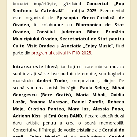
bucuriei împărtășite, găzduind
Concertul „Pop
Simfonic la Catedrală” – ediția 2025
. Evenimentul
este organizat de
Episcopia Greco-Catolică de
Oradea
, în colaborare cu
Filarmonica de Stat
Oradea
,
Consiliul Județean Bihor
,
Primăria
Municipiului Oradea
,
Secretariatul de Stat pentru
Culte
,
Visit Oradea
și
Asociația „Enjoy Music”
, fiind
parte din
programul estival INITIO 2025
.
Intrarea este liberă
, iar toți cei care iubesc muzica
sunt invitați să se lase purtați de emoție, sub bagheta
maestrului
Andrei Tudor
, compozitor și dirijor. Pe
scenă vor urca artiști îndrăgiți:
Paula Seling, Mihai
Georgescu (Bere Gratis), Maria Mihali, Ovidiu
Lazăr, Roxana Mureșan, Daniel Zamfir, Rebeca
Moje, Cristina Pantea, Mara Iaz, Alessia Popa,
Adrienn Kiss
și
Emi Ocoș BAND
, fiecare aducându-și
darul artistic pentru a crea o seară memorabilă.
Concertul va fi întregit de vocile cristaline ale
Corului de
copii „Enjoy Music”
și de profunzimea
Corului