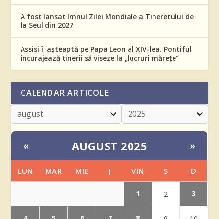
A fost lansat Imnul Zilei Mondiale a Tineretului de
la Seul din 2027
Assisi îl așteaptă pe Papa Leon al XIV-lea. Pontiful
încurajează tinerii să viseze la „lucruri mărețe”
CALENDAR ARTICOLE
AUGUST 2025
«
»
LUN
MAR
MIE
J
VIN
S
D
1
3
2
4
5
6
7
8
9
10