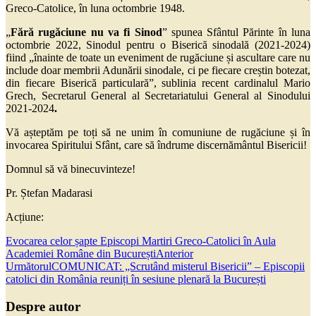
Greco-Catolice, în luna octombrie 1948.
„
Fără rugăciune nu va fi Sinod
” spunea Sfântul Părinte în luna
octombrie 2022, Sinodul pentru o Biserică sinodală (2021-2024)
fiind „înainte de toate un eveniment de rugăciune și ascultare care nu
include doar membrii Adunării sinodale, ci pe fiecare creștin botezat,
din fiecare Biserică particulară”, sublinia recent cardinalul Mario
Grech, Secretarul General al Secretariatului General al Sinodului
2021-2024
.
Vă așteptăm pe toți să ne unim în comuniune de rugăciune și în
invocarea Spiritului Sfânt, care să îndrume discernământul Bisericii!
Domnul să vă binecuvinteze!
Pr. Ștefan Madarasi
Acțiune:
Evocarea celor șapte Episcopi Martiri Greco-Catolici în Aula
Academiei Române din București
Anterior
Următorul
COMUNICAT: „Scrutând misterul Bisericii” – Episcopii
catolici din România reuniți în sesiune plenară la București
Despre autor