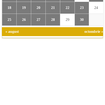
18
19
20
21
22
23
24
25
26
27
28
29
30
« august
octombrie »