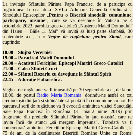
La invitația Sfântului Părinte Papa Francisc, de a participa cu
rugăciunea la cea de-a XVI-a Adunare Generală Ordinară a
Sinodului Episcopilor „
Pentru o Biserică sinodală: comuniune,
participare, misiune
”, care se va deschide în Vatican pe 4
octombrie 2023, parohia greco-catolică „Nașterea Maicii Domnului”
din Haieu – Băile „1 Mai” vă invită să luați parte sâmbătă, 30
septembrie a.c., la o
Veghe de rugăciune pentru Sinod
, care
cuprinde:
1
8
.00 –
Slujba
Vecerni
ei
1
9
.00 – Paraclisul Maicii Domnului
20.00 – Acatistul
Fericiților Episcopi Martiri Greco-Catolici
21.00 – Calea Sfintei Cruci
22.00 –
Sfântul Rozariu cu devoțiune la Sfântul Spirit
22.
45
–
Adorație Euharistică.
Veghea de rugăciune va fi transmisă pe 30 septembrie a.c., de la ora
18.00, de postul
Radio Maria Romania
, dorindu-ne astfel ca toți
credincioșii din țară și străinătate să poată fi în comuniune cu noi. Pe
parcursul serii de rugăciune va fi evocată amintirea vizitei Sanctității
Sale Papa Francisc în România (31 mai-2 iunie 2019) prin
fragmente din predicile Sfântului Părinte în țara noastră, care ne
invita încă de atunci „să mergem împreună”. Totodată va fi
comemorată amintirea Fericiților Episcopi Martiri Greco-Catolici, la
75 de ani de la desființarea Bisericii Române Unite cu Roma,