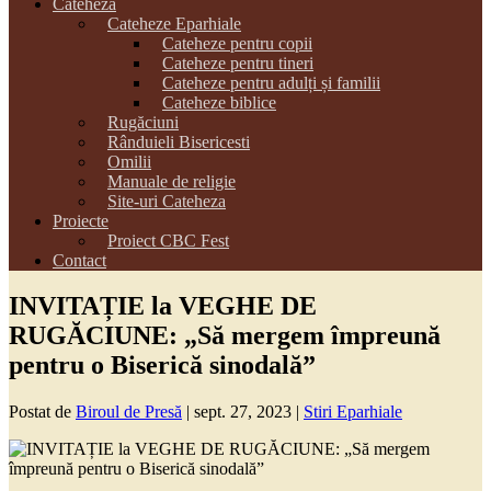
Cateheza
Cateheze Eparhiale
Cateheze pentru copii
Cateheze pentru tineri
Cateheze pentru adulți și familii
Cateheze biblice
Rugăciuni
Rânduieli Bisericesti
Omilii
Manuale de religie
Site-uri Cateheza
Proiecte
Proiect CBC Fest
Contact
INVITAȚIE la VEGHE DE
RUGĂCIUNE: „Să mergem împreună
pentru o Biserică sinodală”
Postat de
Biroul de Presă
|
sept. 27, 2023
|
Stiri Eparhiale