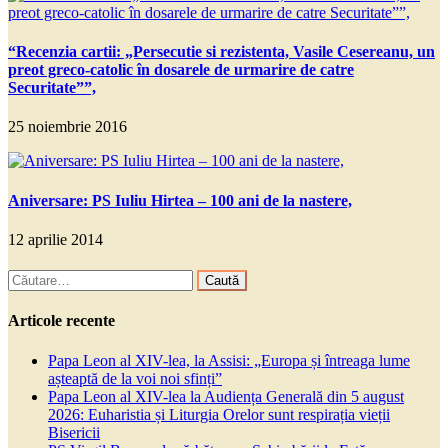
“Recenzia cartii: „Persecutie si rezistenta, Vasile Cesereanu, un
preot greco-catolic în dosarele de urmarire de catre
Securitate””,
25 noiembrie 2016
Aniversare: PS Iuliu Hirtea – 100 ani de la nastere,
12 aprilie 2014
Caută
după:
Articole recente
Papa Leon al XIV-lea, la Assisi: „Europa și întreaga lume
așteaptă de la voi noi sfinți”
Papa Leon al XIV-lea la Audiența Generală din 5 august
2026: Euharistia și Liturgia Orelor sunt respirația vieții
Bisericii