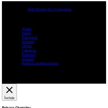
Designed by
Web Design 4Us Consulting
|
Acasa
Istoric
Episcopul
Institutii
Media
Cateheza
Parteneri
Contact
Politică confidențialitate
Închide
Privacy Overview