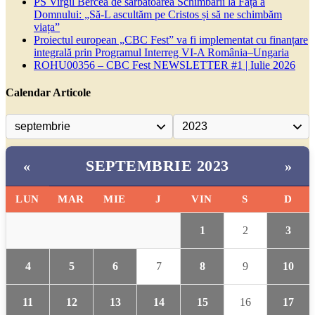
PS Virgil Bercea de sărbătoarea Schimbării la Față a
Domnului: „Să-L ascultăm pe Cristos și să ne schimbăm
viața”
Proiectul european „CBC Fest” va fi implementat cu finanțare
integrală prin Programul Interreg VI-A România–Ungaria
ROHU00356 – CBC Fest NEWSLETTER #1 | Iulie 2026
Calendar Articole
SEPTEMBRIE 2023
«
»
LUN
MAR
MIE
J
VIN
S
D
1
2
3
4
5
6
7
8
9
10
11
12
13
14
15
16
17