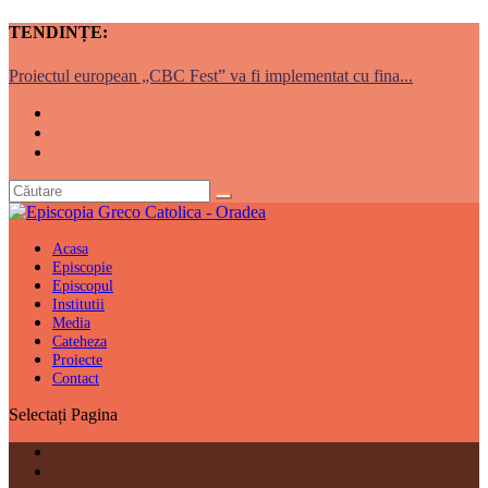
TENDINȚE:
Proiectul european „CBC Fest” va fi implementat cu fina...
Acasa
Episcopie
Episcopul
Institutii
Media
Cateheza
Proiecte
Contact
Selectați Pagina