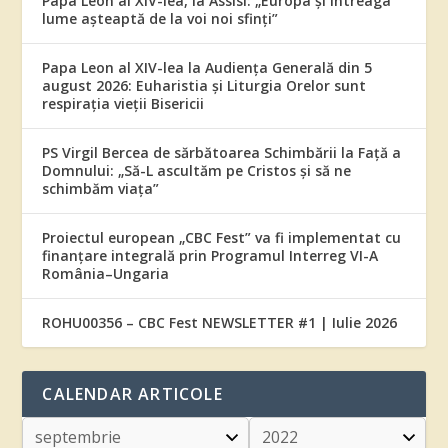
Papa Leon al XIV-lea, la Assisi: „Europa și întreaga
lume așteaptă de la voi noi sfinți”
Papa Leon al XIV-lea la Audiența Generală din 5
august 2026: Euharistia și Liturgia Orelor sunt
respirația vieții Bisericii
PS Virgil Bercea de sărbătoarea Schimbării la Față a
Domnului: „Să-L ascultăm pe Cristos și să ne
schimbăm viața”
Proiectul european „CBC Fest” va fi implementat cu
finanțare integrală prin Programul Interreg VI-A
România–Ungaria
ROHU00356 – CBC Fest NEWSLETTER #1 | Iulie 2026
CALENDAR ARTICOLE