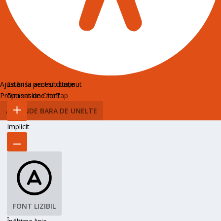
Ajustări la accesibilitate
Extensii pentru conținut
Propulsat de
Dimensiune font
OneTap
ASCUNDE BARA DE UNELTE
Implicit
FONT LIZIBIL