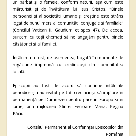
un bărbat şi o femeie, conform naturii, aşa cum este
mărturisit şi de învăţătura lui Isus Cristos. “Binele
persoanei şi al societăţii umane şi creştine este strâns
legat de bunul mers al comunităţii conjugale şi familiale”
(Conciliul Vatican II,
Gaudium et spes
47). De aceea,
suntem cu toţii chemaţi să ne angajăm pentru binele
căsătoriei şi al familiei.
Întâlnirea a fost, de asemenea, bogată în momente de
rugăciune împreună cu credincioşii din comunitatea
locală.
Episcopii au fost de acord să continue întâlnirile
periodice şi i-au invitat pe toţi credincioşii să implore în
permanenţă pe Dumnezeu pentru pace în Europa şi în
lume, prin mijlocirea Sfintei Fecioare Maria, Regina
Păcii.
Consiliul Permanent al Conferinţei Episcopilor din
România