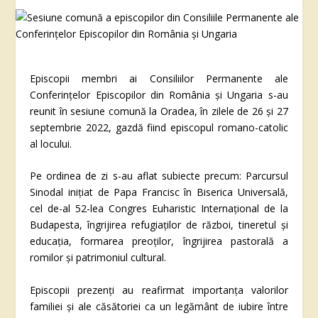
Episcopii membri ai Consiliilor Permanente ale
Conferinţelor Episcopilor din România şi Ungaria s-au
reunit în sesiune comună la Oradea, în zilele de 26 şi 27
septembrie 2022, gazdă fiind episcopul romano-catolic
al locului.
Pe ordinea de zi s-au aflat subiecte precum: Parcursul
Sinodal iniţiat de Papa Francisc în Biserica Universală,
cel de-al 52-lea Congres Euharistic Internaţional de la
Budapesta, îngrijirea refugiaţilor de război, tineretul şi
educaţia, formarea preoţilor, îngrijirea pastorală a
romilor şi patrimoniul cultural.
Episcopii prezenţi au reafirmat importanţa valorilor
familiei şi ale căsătoriei ca un legământ de iubire între