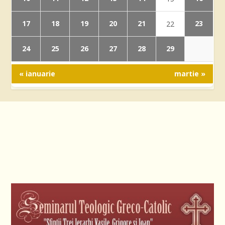
17
18
19
20
21
23
22
24
25
26
27
28
29
« ianuarie
martie »