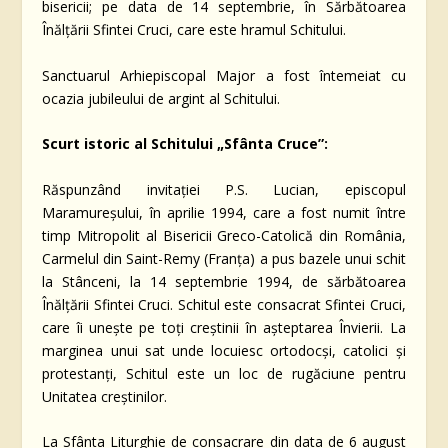
bisericii; pe data de 14 septembrie, în Sărbătoarea
Înălţării Sfintei Cruci, care este hramul Schitului.
Sanctuarul Arhiepiscopal Major a fost întemeiat cu
ocazia jubileului de argint al Schitului.
Scurt istoric al Schitului „Sfânta Cruce”:
Răspunzând invitaţiei P.S. Lucian, episcopul
Maramureşului, în aprilie 1994, care a fost numit între
timp Mitropolit al Bisericii Greco-Catolică din România,
Carmelul din Saint-Remy (Franţa) a pus bazele unui schit
la Stânceni, la 14 septembrie 1994, de sărbătoarea
Înălţării Sfintei Cruci. Schitul este consacrat Sfintei Cruci,
care îi uneşte pe toţi creştinii în aşteptarea Învierii. La
marginea unui sat unde locuiesc ortodocși, catolici şi
protestanţi, Schitul este un loc de rugăciune pentru
Unitatea creştinilor.
La Sfânta Liturghie de consacrare din data de 6 august