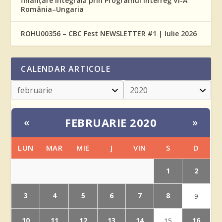
finanțare integrală prin Programul Interreg VI-A
România–Ungaria
ROHU00356 – CBC Fest NEWSLETTER #1 | Iulie 2026
CALENDAR ARTICOLE
FEBRUARIE 2020
«
»
LUN
MAR
MIE
J
VIN
S
D
1
2
3
4
5
6
7
8
9
10
11
12
13
14
16
15