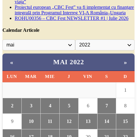
viața”
Proiectul european „CBC Fest” va fi implementat cu finanțare
integrală prin Programul Interreg VI-A România–Ungaria
ROHU00356 – CBC Fest NEWSLETTER #1 | Iulie 2026
Calendar Articole
MAI 2022
«
»
LUN
MAR
MIE
J
VIN
S
D
1
2
3
4
5
6
7
8
9
10
11
12
13
14
15
16
17
18
19
20
21
22