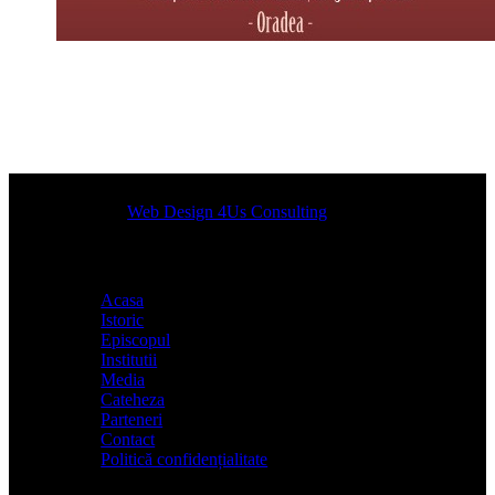
Designed by
Web Design 4Us Consulting
|
Acasa
Istoric
Episcopul
Institutii
Media
Cateheza
Parteneri
Contact
Politică confidențialitate