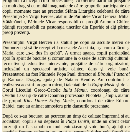
Programul a început cu o procesiune şi cu oferirea darurilor pregătite
cu mult drag şi cu multă imaginaţie de către grupurile participante de
copii, momente care au precedat Sfânta Liturghie celebrată de către
Preasfinţia Sa Virgil Bercea, alături de Părintele Vicar General Mihai
Vătămănelu, Părintele Vicar responsabil cu preoţii Antoniu Chifor,
părinţii responsabili cu pastorația tinerilor din Eparhie și alţi părinţi
preoţi prezenţi.
Preasfinţitul Virgil Bercea i-a sfătuit pe copii să asculte mereu de
Dumnezeu şi să fie receptivi la mesajele Acestuia, aşa cum a făcut şi
Maria, care ,,s-a dus în grabă”. A urmat agapa, copiii participând
apoi în spirit de bucurie și comuniune la o serie de activităţi cultural-
recreative şi educative interesante, pregătite de către organizatori,
incluzând un spectacol artistic, cântec, dans şi voie bună.
Prezentatori au fost Părintele Popa Paul, director al
Biroului Pastoral
şi Ramona Dragoş, ajutaţi de Natalia Bendre. Au contribuit la
realizarea acestui program micuţii talentaţi de la
Enjoy Music
şi de la
Corul Liceului Greco-Catolic
Iuliu Maniu
, coordonaţi de către
Ovidiu Lazăr şi de către Doamna profesoară Nicoleta Ţâmpu, alături
de grupul
Kids Dance Enjoy Music
, coordonat de către Eduard
Babici, care au animat atmosfera prin dansurile prezentate.
După ce s-au bucurat, au petrecut un timp de calitate împreună și au
socializat, copiii s-au deplasat în
Piaţa Unirii,
unde au oferit celor
prezenţi un flash-mob cu mult entuziasm şi voie bună, ajutaţi de
eşarfele frumos colorate, au avut o surpriză dulce sub formă de