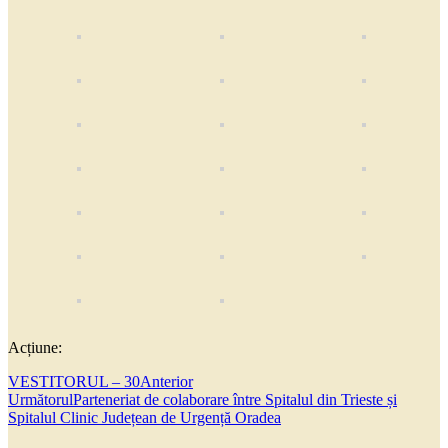
Acțiune:
VESTITORUL – 30
Anterior
Următorul
Parteneriat de colaborare între Spitalul din Trieste și
Spitalul Clinic Județean de Urgență Oradea