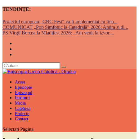
TENDINȚE:
Proiectul european „CBC Fest” va fi implementat cu fina...
COMUNICAT „Pop Simfonic la Catedrală” 2026: Andra și di...
PS Virgil Bercea la Mladifest 2026: „Am venit la izvor....
Acasa
Episcopie
Episcopul
Institutii
Media
Cateheza
Proiecte
Contact
Selectați Pagina