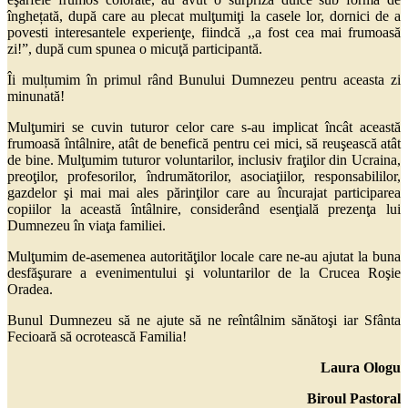
înghețată, după care au plecat mulţumiţi la casele lor, dornici de a
povesti interesantele experienţe, fiindcă ,,a fost cea mai frumoasă
zi!”, după cum spunea o micuţă participantă.
Îi mulțumim în primul rând Bunului Dumnezeu pentru aceasta zi
minunată!
Mulţumiri se cuvin tuturor celor care s-au implicat încât această
frumoasă întâlnire, atât de benefică pentru cei mici, să reuşească atât
de bine. Mulţumim tuturor voluntarilor, inclusiv fraţilor din Ucraina,
preoţilor, profesorilor, îndrumătorilor, asociaţiilor, responsabililor,
gazdelor şi mai mai ales părinţilor care au încurajat participarea
copiilor la această întâlnire, considerând esenţială prezenţa lui
Dumnezeu în viaţa familiei.
Mulţumim de-asemenea autorităţilor locale care ne-au ajutat la buna
desfăşurare a evenimentului şi voluntarilor de la Crucea Roşie
Oradea.
Bunul Dumnezeu să ne ajute să ne reîntâlnim sănătoşi iar Sfânta
Fecioară să ocrotească Familia!
Laura Ologu
Biroul Pastoral