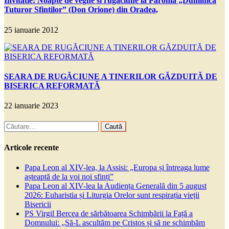
Invitatie: Noapte de veghe si rugaciune la Parohia „Duminica
Tuturor Sfintilor” (Don Orione) din Oradea,
25 ianuarie 2012
SEARA DE RUGĂCIUNE A TINERILOR GĂZDUITĂ DE
BISERICA REFORMATĂ
22 ianuarie 2023
Caută
după:
Articole recente
Papa Leon al XIV-lea, la Assisi: „Europa și întreaga lume
așteaptă de la voi noi sfinți”
Papa Leon al XIV-lea la Audiența Generală din 5 august
2026: Euharistia și Liturgia Orelor sunt respirația vieții
Bisericii
PS Virgil Bercea de sărbătoarea Schimbării la Față a
Domnului: „Să-L ascultăm pe Cristos și să ne schimbăm