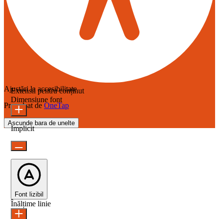
Ajustări la accesibilitate
Extensii pentru conținut
Dimensiune font
Propulsat de
OneTap
Ascunde bara de unelte
Implicit
Font lizibil
Înălțime linie