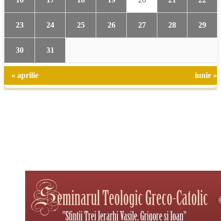
23
24
25
26
27
28
29
30
31
« aprilie
iunie »