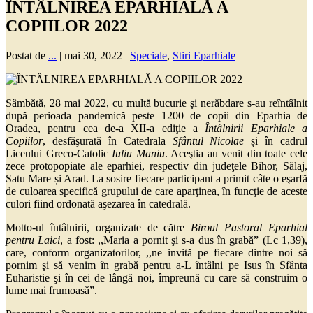
ÎNTÂLNIREA EPARHIALĂ A
COPIILOR 2022
Postat de
...
|
mai 30, 2022
|
Speciale
,
Stiri Eparhiale
Sâmbătă, 28 mai 2022, cu multă bucurie şi nerăbdare s-au reîntâlnit
după perioada pandemică peste 1200 de copii din Eparhia de
Oradea, pentru cea de-a XII-a ediţie a
Întâlnirii Eparhiale a
Copiilor
, desfăşurată în Catedrala
Sfântul Nicolae
și în cadrul
Liceului Greco-Catolic
Iuliu Maniu
. Aceştia au venit din toate cele
zece protopopiate ale eparhiei, respectiv din judeţele Bihor, Sălaj,
Satu Mare și Arad. La sosire fiecare participant a primit câte o eşarfă
de culoarea specifică grupului de care aparţinea, în funcţie de aceste
culori fiind ordonată aşezarea în catedrală.
Motto-ul întâlnirii, organizate de către
Biroul Pastoral Eparhial
pentru Laici
, a fost: ,,Maria a pornit şi s-a dus în grabă” (Lc 1,39),
care, conform organizatorilor, ,,ne invită pe fiecare dintre noi să
pornim şi să venim în grabă pentru a-L întâlni pe Isus în Sfânta
Euharistie şi în cei de lângă noi, împreună cu care să construim o
lume mai frumoasă”.