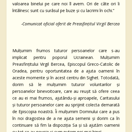
valoarea binelui pe care noi îl avem. Ori de câte ori îi
întâlnesc sunt cu surâsul pe buze și cu lacrimi în ochi.”
-Comunicat oficial oferit de Preasfințitul Virgil Bercea
Mulțumim frumos tuturor persoanelor care s-au
implicat pentru poporul Ucrainean. Mulțumim
Preasfințitului Virgil Bercea, Episcopul Greco-Catolic de
Oradea, pentru oportunitatea de a ajuta oamenii în
aceste momente și în acest centru din Sighet. Totodată,
dorim să le mulțumim tuturor voluntarilor și
persoanelor binevoitoare, care au reușit să ofere ceea
ce au ei mai frumos, ajutându-și aproapele, Caritasului
și tuturor persoanelor care au sprijinit colecta demarată
de Episcopia noastră. Îi mulțumim Domnului care a pus
în noi dragostea de a ne ajuta semenii și dorim ca în
continuare să fim la dispoziția Sa și să ajutăm oamenii
cu tot ce au nevoie și cum putem noi mai bine!