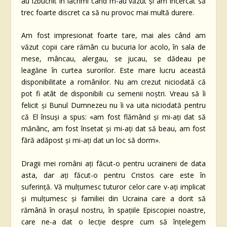
au izbucnit în lacrimi când m-au văzut și am încercat să
trec foarte discret ca să nu provoc mai multă durere.
Am fost impresionat foarte tare, mai ales când am
văzut copii care rămân cu bucuria lor acolo, în sala de
mese, mâncau, alergau, se jucau, se dădeau pe
leagăne în curtea surorilor. Este mare lucru această
disponibilitate a românilor. Nu am crezut niciodată că
pot fi atât de disponibili cu semenii noștri. Vreau să îi
felicit și Bunul Dumnezeu nu îi va uita niciodată pentru
că El însuși a spus: «am fost flămând și mi-ați dat să
mănânc, am fost însetat și mi-ați dat să beau, am fost
fără adăpost și mi-ați dat un loc să dorm».
Dragii mei români ați făcut-o pentru ucraineni de data
asta, dar ați făcut-o pentru Cristos care este în
suferință. Vă mulțumesc tuturor celor care v-ați implicat
și mulțumesc și familiei din Ucraina care a dorit să
rămână în orașul nostru, în spațiile Episcopiei noastre,
care ne-a dat o lecție despre cum să înțelegem