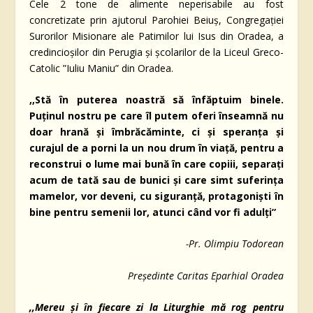
Cele 2 tone de alimente neperisabile au fost
concretizate prin ajutorul Parohiei Beiuș, Congregației
Surorilor Misionare ale Patimilor lui Isus din Oradea, a
credincioșilor din Perugia și școlarilor de la Liceul Greco-
Catolic ”Iuliu Maniu” din Oradea.
,,Stă în puterea noastră să înfăptuim binele.
Puținul nostru pe care îl putem oferi înseamnă nu
doar hrană și îmbrăcăminte, ci și speranța și
curajul de a porni la un nou drum în viață, pentru a
reconstrui o lume mai bună în care copiii, separați
acum de tată sau de bunici și care simt suferința
mamelor, vor deveni, cu siguranță, protagoniști în
bine pentru semenii lor, atunci când vor fi adulți”
-Pr. Olimpiu Todorean
Președinte Caritas Eparhial Oradea
,,Mereu și în fiecare zi la Liturghie mă rog pentru