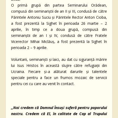
O primă grupă din partea Seminarului Orădean,
compusă din seminariștii de an II și III, condusă de către
Părintele Antoniu Suciu și Părintele Rector Anton Cioba,
a fost prezentă la Sighet în perioada 26 martie – 2
aprilie, în timp ce a doua grupă, compusă din
seminariștii de an I și IV, condusă de către Fratele
Vicerector Mihai Miclăuș, a fost prezentă la Sighet în
perioada 2 – 9 aprilie.
Voluntarii, seminariști și laici, au dat cu siguranță mărire
lui Isus Hristos în această slujire către refugiații din
Ucraina. Fiecare și-a alăturat darurile și talentele
speciale pentru a face un frumos mozaic de servicii
pentru cei cu care au venit în contact.
,,Noi credem că Domnul Însuși suferă pentru poporului
nostru. Credem că El, în calitate de Cap al Trupului