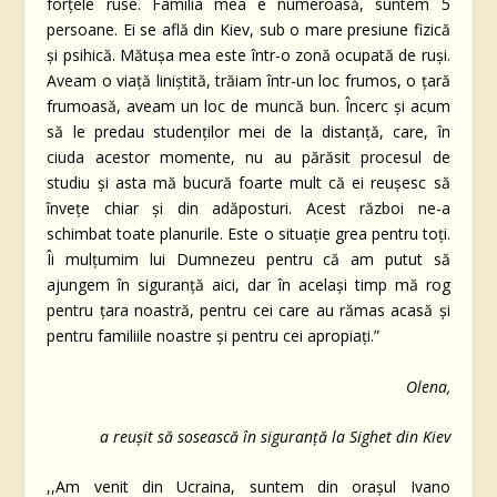
forțele ruse. Familia mea e numeroasă, suntem 5
persoane. Ei se află din Kiev, sub o mare presiune fizică
și psihică. Mătușa mea este într-o zonă ocupată de ruși.
Aveam o viață liniștită, trăiam într-un loc frumos, o țară
frumoasă, aveam un loc de muncă bun. Încerc și acum
să le predau studenților mei de la distanță, care, în
ciuda acestor momente, nu au părăsit procesul de
studiu și asta mă bucură foarte mult că ei reușesc să
învețe chiar și din adăposturi. Acest război ne-a
schimbat toate planurile. Este o situație grea pentru toți.
Îi mulțumim lui Dumnezeu pentru că am putut să
ajungem în siguranță aici, dar în același timp mă rog
pentru țara noastră, pentru cei care au rămas acasă și
pentru familiile noastre și pentru cei apropiați.”
Olena,
a reușit să sosească în siguranță la Sighet din Kiev
,,Am venit din Ucraina, suntem din orașul Ivano