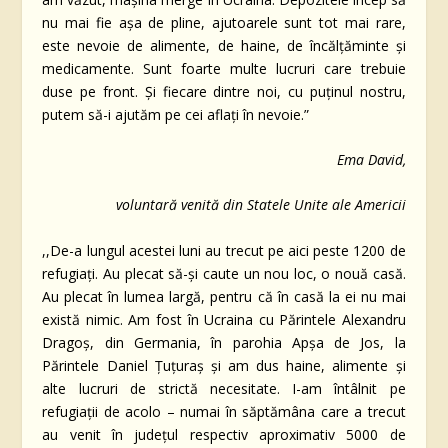
nu mai fie așa de pline, ajutoarele sunt tot mai rare,
este nevoie de alimente, de haine, de încălțăminte și
medicamente. Sunt foarte multe lucruri care trebuie
duse pe front. Și fiecare dintre noi, cu puținul nostru,
putem să-i ajutăm pe cei aflați în nevoie.”
Ema David,
voluntară venită din Statele Unite ale Americii
,,De-a lungul acestei luni au trecut pe aici peste 1200 de
refugiați. Au plecat să-și caute un nou loc, o nouă casă.
Au plecat în lumea largă, pentru că în casă la ei nu mai
există nimic. Am fost în Ucraina cu Părintele Alexandru
Dragoș, din Germania, în parohia Apșa de Jos, la
Părintele Daniel Țuțuraș și am dus haine, alimente și
alte lucruri de strictă necesitate. I-am întâlnit pe
refugiații de acolo – numai în săptămâna care a trecut
au venit în județul respectiv aproximativ 5000 de