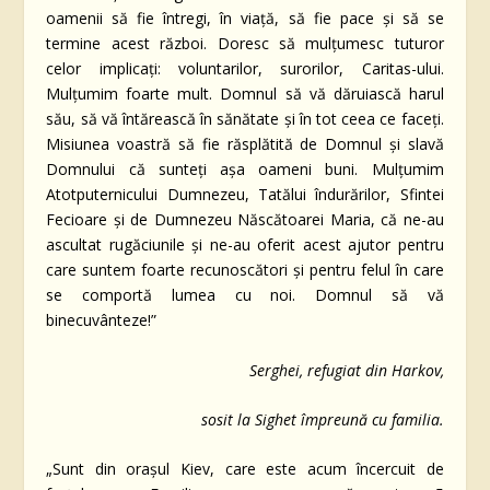
oamenii să fie întregi, în viață, să fie pace și să se
termine acest război. Doresc să mulțumesc tuturor
celor implicați: voluntarilor, surorilor, Caritas-ului.
Mulțumim foarte mult. Domnul să vă dăruiască harul
său, să vă întărească în sănătate și în tot ceea ce faceți.
Misiunea voastră să fie răsplătită de Domnul și slavă
Domnului că sunteți așa oameni buni. Mulțumim
Atotputernicului Dumnezeu, Tatălui îndurărilor, Sfintei
Fecioare și de Dumnezeu Născătoarei Maria, că ne-au
ascultat rugăciunile și ne-au oferit acest ajutor pentru
care suntem foarte recunoscători și pentru felul în care
se comportă lumea cu noi. Domnul să vă
binecuvânteze!”
Serghei, refugiat din Harkov,
sosit la Sighet împreună cu familia.
„Sunt din orașul Kiev, care este acum încercuit de