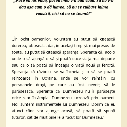
,,Pace vă las vouă, pacea mea v-o dau vouă. Eu nu v-o
dau aşa cum o dă lumea. Să nu se tulbure inima
voastră, nici să nu se teamă!”
,,În ochii oamenilor, voluntarii au putut să citească
durerea, oboseala, dar, în același timp și, mai presus de
toate, au putut să citească speranța. Speranța că, acolo
unde o să ajungă o să-și poată duce viața mai departe
sau că o să poată să înceapă o viață nouă și fericită.
Speranța că războiul se va încheia și o să se poată
reîntoarce în Ucraina, unde se vor reîntâlni cu
persoanele dragi, pe care au fost nevoiți să le
părăsească. Speranța că Dumnezeu nu îi părăsește
orice s-ar întâmpla. Dumnezeu lucrează prin oameni.
Noi suntem instrumentele lui Dumnezeu. Dorim ca ei,
atunci când vor ajunge acasă, să poată să spună
tuturor, cât de mult bine le-a făcut lor Dumnezeu.”