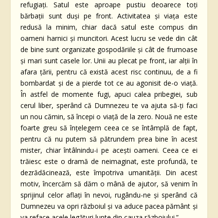
refugiați. Satul este aproape pustiu deoarece toți
bărbații sunt duși pe front. Activitatea și viața este
redusă la minim, chiar dacă satul este compus din
oameni harnici și muncitori. Acest lucru se vede din cât
de bine sunt organizate gospodăriile și cât de frumoase
și mari sunt casele lor. Unii au plecat pe front, iar alții în
afara țării, pentru că există acest risc continuu, de a fi
bombardat și de a pierde tot ce au agonisit de-o viață.
În astfel de momente fugi, apuci calea pribegiei, sub
cerul liber, sperând că Dumnezeu te va ajuta să-ți faci
un nou cămin, să începi o viață de la zero. Nouă ne este
foarte greu să înțelegem ceea ce se întâmplă de fapt,
pentru că nu putem să pătrundem prea bine în acest
mister, chiar întâlnindu-i pe acești oameni. Ceea ce ei
trăiesc este o dramă de neimaginat, este profundă, te
dezrădăcinează, este împotriva umanității. Din acest
motiv, încercăm să dăm o mână de ajutor, să venim în
sprijinul celor aflați în nevoi, rugându-ne și sperând că
Dumnezeu va opri războiul și va aduce pacea pământ și
va reface acele legături lupte din cauza războiului.”