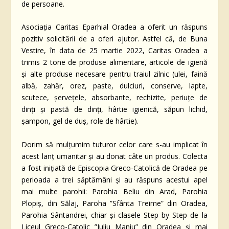
de persoane.
Asociația Caritas Eparhial Oradea a oferit un răspuns
pozitiv solicitării de a oferi ajutor. Astfel că, de Buna
Vestire, în data de 25 martie 2022, Caritas Oradea a
trimis 2 tone de produse alimentare, articole de igienă
și alte produse necesare pentru traiul zilnic (ulei, faină
albă, zahăr, orez, paste, dulciuri, conserve, lapte,
scutece, șervețele, absorbante, rechizite, periuțe de
dinți și pastă de dinți, hârtie igienică, săpun lichid,
șampon, gel de duș, role de hârtie).
Dorim să mulțumim tuturor celor care s-au implicat în
acest lanț umanitar și au donat câte un produs. Colecta
a fost inițiată de Episcopia Greco-Catolică de Oradea pe
perioada a trei săptămâni și au răspuns acestui apel
mai multe parohii: Parohia Beliu din Arad, Parohia
Plopiș, din Sălaj, Paroha ”Sfânta Treime” din Oradea,
Parohia Sântandrei, chiar și clasele Step by Step de la
Liceul Greco-Catolic ”Iuliu Maniu” din Oradea și mai