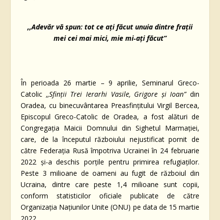
,,Adevăr vă spun: tot ce aţi făcut unuia dintre fraţii
mei cei mai mici, mie mi‑aţi făcut”
În perioada 26 martie – 9 aprilie, Seminarul Greco-
Catolic
,,Sfinții Trei Ierarhi Vasile, Grigore și Ioan”
din
Oradea, cu binecuvântarea Preasfințitului Virgil Bercea,
Episcopul Greco-Catolic de Oradea, a fost alături de
Congregația Maicii Domnului din Sighetul Marmației,
care, de la începutul războiului nejustificat pornit de
către Federația Rusă împotriva Ucrainei în 24 februarie
2022 și-a deschis porțile pentru primirea refugiaților.
Peste 3 milioane de oameni au fugit de războiul din
Ucraina, dintre care peste 1,4 milioane sunt copii,
conform statisticilor oficiale publicate de către
Organizația Națiunilor Unite (ONU) pe data de 15 martie
2022.