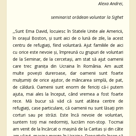
Alexa Andrei,
seminarist orădean voluntar la Sighet
,,Sunt Ema David, locuiesc în Statele Unite ale Americii,
în orașul Boston, și sunt aici de o lună de zile, la acest
centru de refugiați, fiind voluntară. Ajut familiile de aici
cu orice este nevoie și, împreună cu grupuri de voluntari
de la Seminar, de la cercetași, am stat să ajut oamenii
care trec granița din Ucraina în România. Am auzit
multe povești dureroase, dar oamenii sunt foarte
mulțumiți de orice ajutor, de mâncarea simplă, de pat,
de căldură. Oamenii sunt enorm de fericiți că-i putem
ajuta, mai ales la început, când vremea a fost foarte
rece. Mă bucur să văd că sunt atâtea centre de
refugiați, case particulare, că oamenii nu sunt lăsați prin
corturi sau pe străzi. Este încă nevoie de voluntari,
suntem toți mai nedormiți, lucrăm non-stop. Tocmai
am venit de la încărcat o mașină de la Caritas și din câte
am văzut, mașina merge în Ucraina. Depozitele încep să