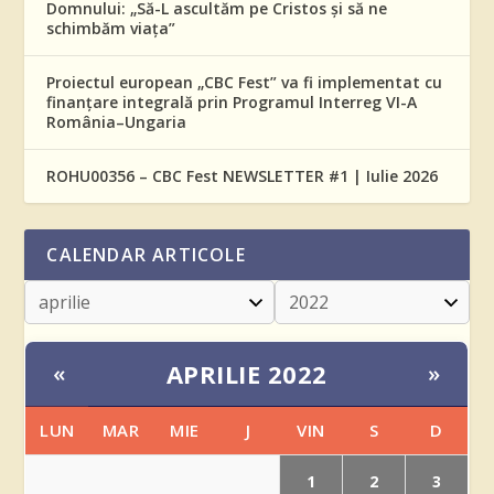
Domnului: „Să-L ascultăm pe Cristos și să ne
schimbăm viața”
Proiectul european „CBC Fest” va fi implementat cu
finanțare integrală prin Programul Interreg VI-A
România–Ungaria
ROHU00356 – CBC Fest NEWSLETTER #1 | Iulie 2026
CALENDAR ARTICOLE
APRILIE 2022
«
»
LUN
MAR
MIE
J
VIN
S
D
1
2
3