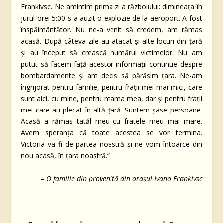
Frankivsc. Ne amintim prima zi a războiului: dimineața în
jurul orei 5:00 s-a auzit o explozie de la aeroport. A fost
înspăimântător. Nu ne-a venit să credem, am rămas
acasă. După câteva zile au atacat și alte locuri din țară
și au început să crească numărul victimelor. Nu am
putut să facem față acestor informații continue despre
bombardamente și am decis să părăsim țara. Ne-am
îngrijorat pentru familie, pentru frații mei mai mici, care
sunt aici, cu mine, pentru mama mea, dar și pentru frații
mei care au plecat în altă țară. Suntem șase persoane.
Acasă a rămas tatăl meu cu fratele meu mai mare.
Avem speranța că toate acestea se vor termina.
Victoria va fi de partea noastră și ne vom întoarce din
nou acasă, în țara noastră.”
– O familie din provenită din orașul Ivano Frankivsc