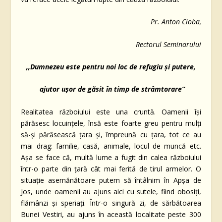
Pr. Anton Cioba,
Rectorul Seminarului
,,Dumnezeu este pentru noi loc de refugiu și putere,
ajutor ușor de găsit în timp de strâmtorare”
Realitatea războiului este una cruntă. Oamenii își
părăsesc locuințele, însă este foarte greu pentru mulți
să-și părăsească țara și, împreună cu țara, tot ce au
mai drag: familie, casă, animale, locul de muncă etc.
Așa se face că, multă lume a fugit din calea războiului
într-o parte din țară cât mai ferită de tirul armelor. O
situație asemănătoare putem să întâlnim în Apșa de
Jos, unde oamenii au ajuns aici cu sutele, fiind obosiți,
flămânzi și speriați. Într-o singură zi, de sărbătoarea
Bunei Vestiri, au ajuns în această localitate peste 300