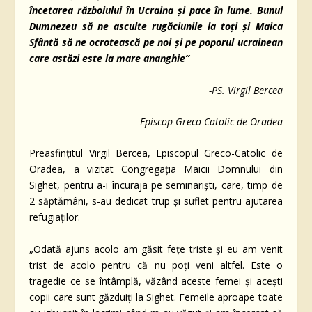
încetarea războiului în Ucraina și pace în lume. Bunul
Dumnezeu să ne asculte rugăciunile la toți și Maica
Sfântă să ne ocrotească pe noi și pe poporul ucrainean
care astăzi este la mare ananghie”
-PS. Virgil Bercea
Episcop Greco-Catolic de Oradea
Preasfințitul Virgil Bercea, Episcopul Greco-Catolic de
Oradea, a vizitat Congregația Maicii Domnului din
Sighet, pentru a-i încuraja pe seminariști, care, timp de
2 săptămâni, s-au dedicat trup și suflet pentru ajutarea
refugiaților.
„Odată ajuns acolo am găsit fețe triste și eu am venit
trist de acolo pentru că nu poți veni altfel. Este o
tragedie ce se întâmplă, văzând aceste femei și acești
copii care sunt găzduiți la Sighet. Femeile aproape toate