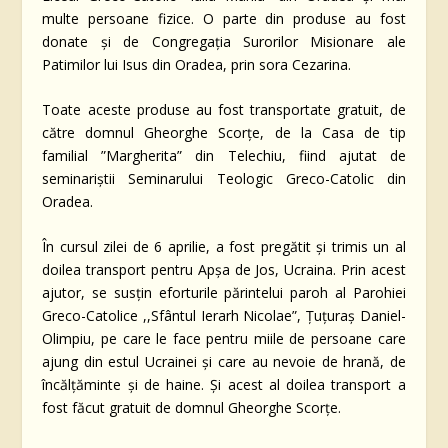
multe persoane fizice. O parte din produse au fost
donate și de Congregația Surorilor Misionare ale
Patimilor lui Isus din Oradea, prin sora Cezarina.
Toate aceste produse au fost transportate gratuit, de
către domnul Gheorghe Scorțe, de la Casa de tip
familial ”Margherita” din Telechiu, fiind ajutat de
seminariștii Seminarului Teologic Greco-Catolic din
Oradea.
În cursul zilei de 6 aprilie, a fost pregătit și trimis un al
doilea transport pentru Apșa de Jos, Ucraina. Prin acest
ajutor, se susțin eforturile părintelui paroh al Parohiei
Greco-Catolice ,,Sfântul Ierarh Nicolae”, Țuțuraș Daniel-
Olimpiu, pe care le face pentru miile de persoane care
ajung din estul Ucrainei și care au nevoie de hrană, de
încălțăminte și de haine. Și acest al doilea transport a
fost făcut gratuit de domnul Gheorghe Scorțe.