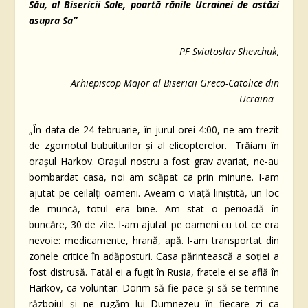
Său, al Bisericii Sale, poartă rănile Ucrainei de astăzi
asupra Sa”
PF Sviatoslav Shevchuk,
Arhiepiscop Major al Bisericii Greco-Catolice din
Ucraina
„În data de 24 februarie, în jurul orei 4:00, ne-am trezit
de zgomotul bubuiturilor și al elicopterelor. Trăiam în
orașul Harkov. Orașul nostru a fost grav avariat, ne-au
bombardat casa, noi am scăpat ca prin minune. I-am
ajutat pe ceilalți oameni. Aveam o viață liniștită, un loc
de muncă, totul era bine. Am stat o perioadă în
buncăre, 30 de zile. I-am ajutat pe oameni cu tot ce era
nevoie: medicamente, hrană, apă. I-am transportat din
zonele critice în adăposturi. Casa părintească a soției a
fost distrusă. Tatăl ei a fugit în Rusia, fratele ei se află în
Harkov, ca voluntar. Dorim să fie pace și să se termine
războiul și ne rugăm lui Dumnezeu în fiecare zi ca