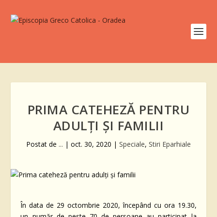
PRIMA CATEHEZĂ PENTRU
ADULȚI ȘI FAMILII
Postat de
...
|
oct. 30, 2020
|
Speciale
,
Stiri Eparhiale
În data de 29 octombrie 2020, începând cu ora 19.30,
un număr de peste 70 de persoane au participat la