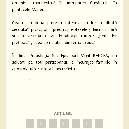
omenire, manifestată în întruparea Cuvântului în
pântecele Mariei.
Cea de a doua parte a catehezei a fost dedicată
„ecoului”: protopopii, preoții, preotesele și laicii din țară
și din străinătate au împărtășit tuturor „perla lor
prețioasă”, ceea ce i-a atins din tema expusă…
În final Preasfinția Sa, Episcopul Virgil BERCEA, i-a
salutat pe toți participanții, a încurajat familiile în
apostolatul lor și le-a binecuvântat.
ACȚIUNE: