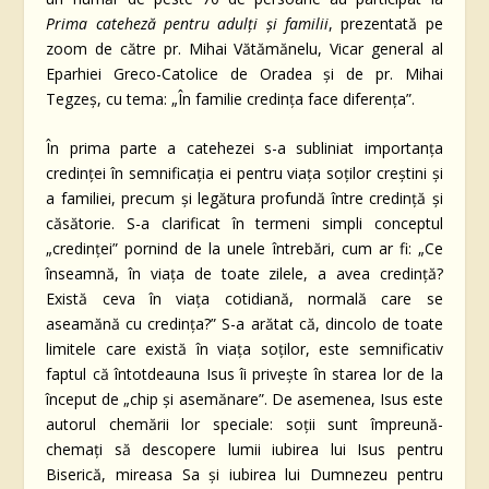
Prima cateheză pentru adulți și familii
, prezentată pe
zoom de către pr. Mihai Vătămănelu, Vicar general al
Eparhiei Greco-Catolice de Oradea și de pr. Mihai
Tegzeș, cu tema: „În familie credința face diferența”.
În prima parte a catehezei s-a subliniat importanța
credinței în semnificația ei pentru viața soților creștini și
a familiei, precum și legătura profundă între credință și
căsătorie. S-a clarificat în termeni simpli conceptul
„credinței” pornind de la unele întrebări, cum ar fi: „Ce
înseamnă, în viața de toate zilele, a avea credință?
Există ceva în viața cotidiană, normală care se
aseamănă cu credința?” S-a arătat că, dincolo de toate
limitele care există în viața soților, este semnificativ
faptul că întotdeauna Isus îi privește în starea lor de la
început de „chip și asemănare”. De asemenea, Isus este
autorul chemării lor speciale: soții sunt împreună-
chemați să descopere lumii iubirea lui Isus pentru
Biserică, mireasa Sa și iubirea lui Dumnezeu pentru