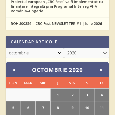
Proiectul european „CBC Fest” va fi implementat cu
finanțare integrală prin Programul Interreg VI-A
România–Ungaria
ROHU00356 – CBC Fest NEWSLETTER #1 | Iulie 2026
CALENDAR ARTICOLE
OCTOMBRIE 2020
«
»
LUN
MAR
MIE
J
VIN
S
D
1
2
3
4
5
6
7
8
9
10
11