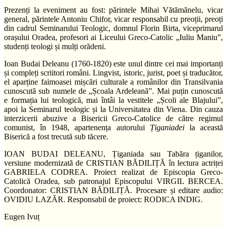
Prezenți la eveniment au fost: părintele Mihai Vătămănelu, vicar
general, părintele Antoniu Chifor, vicar responsabil cu preoții, preoți
din cadrul Seminarului Teologic, domnul Florin Birta, viceprimarul
orașului Oradea, profesori ai Liceului Greco-Catolic „Iuliu Maniu”,
studenți teologi și mulți orădeni.
Ioan Budai Deleanu (1760-1820) este unul dintre cei mai importanți
și compleți scriitori români. Lingvist, istoric, jurist, poet și traducător,
el aparține faimoasei mișcări culturale a românilor din Transilvania
cunoscută sub numele de „Școala Ardeleană”. Mai puțin cunoscută
e formația lui teologică, mai întâi la vestitele „Școli ale Blajului”,
apoi la Seminarul teologic și la Universitatea din Viena. Din cauza
interzicerii abuzive a Bisericii Greco-Catolice de către regimul
comunist, în 1948, apartenența autorului
Țiganiadei
la această
Biserică a fost trecută sub tăcere.
IOAN BUDAI DELEANU, Țiganiada sau Tabăra țiganilor,
versiune modernizată de CRISTIAN BĂDILIȚĂ în lectura actriței
GABRIELA CODREA. Proiect realizat de Episcopia Greco-
Catolică Oradea, sub patronajul Episcopului VIRGIL BERCEA.
Coordonator: CRISTIAN BĂDILIȚĂ. Procesare și editare audio:
OVIDIU LAZĂR. Responsabil de proiect: RODICA INDIG.
Eugen Ivuț