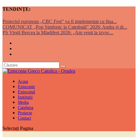
TENDINȚE:
Proiectul european „CBC Fest” va fi implementat cu fina...
COMUNICAT „Pop Simfonic la Catedrală” 2026: Andra și di...
PS Virgil Bercea la Mladifest 2026: „Am venit la izvor....
Acasa
Episcopie
Episcopul
Institutii
Media
Cateheza
Proiecte
Contact
Selectați Pagina