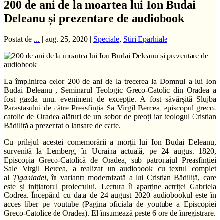
200 de ani de la moartea lui Ion Budai
Deleanu și prezentare de audiobook
Postat de
...
|
aug. 25, 2020
|
Speciale
,
Stiri Eparhiale
La împlinirea celor 200 de ani de la trecerea la Domnul a lui Ion
Budai Deleanu , Seminarul Teologic Greco-Catolic din Oradea a
fost gazda unui eveniment de excepție. A fost săvârșită Slujba
Parastasului de către Preasfinția Sa Virgil Bercea, episcopul greco-
catolic de Oradea alături de un sobor de preoți iar teologul Cristian
Bădiliță a prezentat o lansare de carte.
Cu prilejul acestei comemorării a morții lui Ion Budai Deleanu,
survenită la Lemberg, în Ucraina actuală, pe 24 august 1820,
Episcopia Greco-Catolică de Oradea, sub patronajul Preasfinției
Sale Virgil Bercea, a realizat un audiobook cu textul complet
al
Țiganiadei
, în varianta modernizată a lui Cristian Bădiliță, care
este și inițiatorul proiectului. Lectura îi aparține actriței Gabriela
Codrea. Începând cu data de 24 august 2020 audiobookul este în
acces liber pe youtube (Pagina oficiala de youtube a Episcopiei
Greco-Catolice de Oradea). El însumează peste 6 ore de înregistrare.