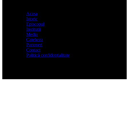
Acasa
Istoric
Episcopul
Institutii
Media
Cateheza
Parteneri
Contact
Politică confidențialitate