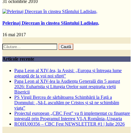
31 octombrie 2010
Pelerinaj Diecezan în cinstea Sfântului Ladislau,
16 mai 2017
Caută
după:
Articole recente
Papa Leon al XIV-lea, la Assisi: „Europa și întreaga lume
așteaptă de la voi noi sfinți”
Papa Leon al XIV-lea la Audiența Generală din 5 august
2026: Euharistia și Liturgia Orelor sunt respirația vieții
Bisericii
PS Virgil Bercea de sărbătoarea Schimbării la Față a
Domnului: „Să-L ascultăm pe Cristos și să ne schimbăm
viața”
Proiectul european „CBC Fest” va fi implementat cu finanțare
integrală prin Programul Interreg VI-A România–Ungaria
ROHU00356 – CBC Fest NEWSLETTER #1 | Iulie 2026