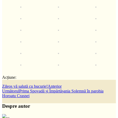
Acțiune:
Zileos vă salută cu bucurie!
Anterior
Următorul
Prima Spovadă și Împărtășania Solemnă în parohia
Horoatu Crasnei
Despre autor