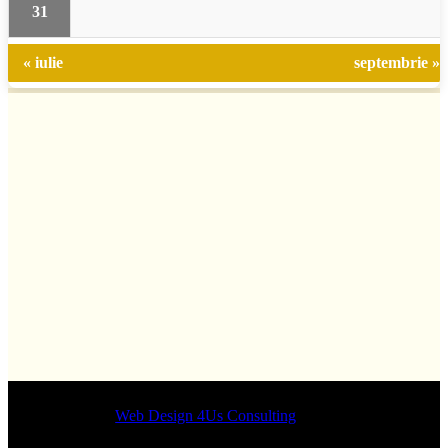
31
« iulie
septembrie »
Designed by
Web Design 4Us Consulting
|