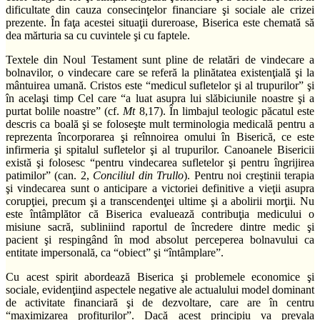
dificultate din cauza consecinţelor financiare şi sociale ale crizei
prezente. În faţa acestei situaţii dureroase, Biserica este chemată să
dea mărturia sa cu cuvintele şi cu faptele.
Textele din Noul Testament sunt pline de relatări de vindecare a
bolnavilor, o vindecare care se referă la plinătatea existenţială şi la
mântuirea umană. Cristos este “medicul sufletelor şi al trupurilor” şi
în acelaşi timp Cel care “a luat asupra lui slăbiciunile noastre şi a
purtat bolile noastre” (cf.
Mt
8,17). În limbajul teologic păcatul este
descris ca boală şi se foloseşte mult terminologia medicală pentru a
reprezenta încorporarea şi reînnoirea omului în Biserică, ce este
infirmeria şi spitalul sufletelor şi al trupurilor. Canoanele Bisericii
există şi folosesc “pentru vindecarea sufletelor şi pentru îngrijirea
patimilor” (can. 2,
Conciliul din Trullo
). Pentru noi creştinii terapia
şi vindecarea sunt o anticipare a victoriei definitive a vieţii asupra
corupţiei, precum şi a transcendenţei ultime şi a abolirii morţii. Nu
este întâmplător că Biserica evaluează contribuţia medicului o
misiune sacră, subliniind raportul de încredere dintre medic şi
pacient şi respingând în mod absolut perceperea bolnavului ca
entitate impersonală, ca “obiect” şi “întâmplare”.
Cu acest spirit abordează Biserica şi problemele economice şi
sociale, evidenţiind aspectele negative ale actualului model dominant
de activitate financiară şi de dezvoltare, care are în centru
“maximizarea profiturilor”. Dacă acest principiu va prevala