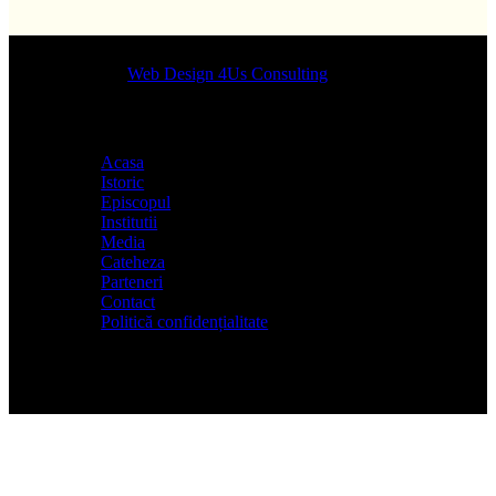
Designed by
Web Design 4Us Consulting
|
Acasa
Istoric
Episcopul
Institutii
Media
Cateheza
Parteneri
Contact
Politică confidențialitate