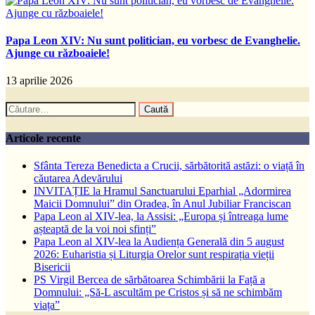
Papa Leon XIV: Nu sunt politician, eu vorbesc de Evanghelie.
Ajunge cu războaiele!
13 aprilie 2026
Caută
după:
Articole recente
Sfânta Tereza Benedicta a Crucii, sărbătorită astăzi: o viață în
căutarea Adevărului
INVITAȚIE la Hramul Sanctuarului Eparhial „Adormirea
Maicii Domnului” din Oradea, în Anul Jubiliar Franciscan
Papa Leon al XIV-lea, la Assisi: „Europa și întreaga lume
așteaptă de la voi noi sfinți”
Papa Leon al XIV-lea la Audiența Generală din 5 august
2026: Euharistia și Liturgia Orelor sunt respirația vieții
Bisericii
PS Virgil Bercea de sărbătoarea Schimbării la Față a
Domnului: „Să-L ascultăm pe Cristos și să ne schimbăm
viața”