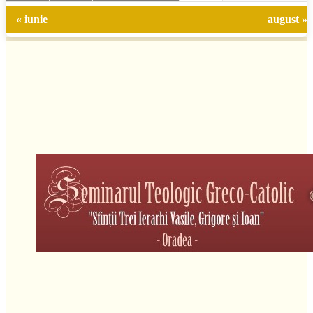
« iunie
august »