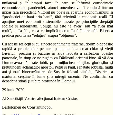
unilateral şi în timpul fazei în care se înfruntă consecinţele
economice ale pandemiei, atunci omenirea va fi condusă într-un
impas fără precedent. Viitorul nu poate să aparţină economismului şi
“producţiei de bani prin bani”, fără referinţă la economia reală. El
aparţine unei economii sustenabile, bazate pe principiile dreptăţii
sociale şi solidarităţii. Soluţia nu este “a avea” sau “a avea mai
mult”, ci “a fi” , ceea ce implică mereu “a fi împreună”. Biserica
predică prioritatea “relaţiei” asupra “obţinerii”.
Cu aceste reflecţii şi cu sincere sentimente fraterne, dorim o depăşire
rapidă a problemelor pe care pandemia le-a creat chiar şi vieţii
Bisericii, precum şi bucurie în ziua lăudată a sărbătorii voastre
patronale, în timp ce ne rugăm ca Dătătorul oricărui bine să vă dea
Dumneavoastră, frate iubit, prin mijlocirea sfinţilor, glorioşilor şi
pretutindeni aclamaţilor apostoli Petru şi Paul, sănătate robustă, mulţi
ani şi toată binecuvântarea de Sus, în folosul plinătăţii Bisericii, a
mărturiei creştine în lume şi a întregii omeniri. Ne confirmăm cu
deosebită stimă şi iubire profundă în Domnul.
29 iunie 2020
Al Sanctităţii Voastre afecţionat frate în Cristos,
Bartolomeu de Constantinopol