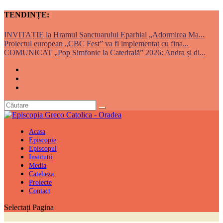
TENDINȚE:
INVITAȚIE la Hramul Sanctuarului Eparhial „Adormirea Ma...
Proiectul european „CBC Fest” va fi implementat cu fina...
COMUNICAT „Pop Simfonic la Catedrală” 2026: Andra și di...
Acasa
Episcopie
Episcopul
Institutii
Media
Cateheza
Proiecte
Contact
Selectați Pagina