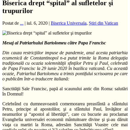
Biserica drept “spital” al sufletelor şi
trupurilor
Postat de
...
|
iul. 6, 2020
|
Biserica Universala
,
Știri din Vatican
Mesaj al Patriarhului Bartolomeu către Papa Francisc
Din cauza restricţiilor impuse de pandemie, anul acesta patriarhia
ecumenică de Constantinopol n-a putut trimite la Roma delegaţia
tradiţională cu ocazia solemnităţii sfinţilor Petru şi Paul, celebrată
de Papa Francisc la 29 iunie 2020 în bazilica vaticană. Cu această
ocazie, Patriarhul Bartolomeu a trimis pontifului scrisoarea pe care
o publicăm într-o traducere italiană:
Sanctităţii Sale Francisc, papă al scaunului antic din Roma: salutări
în Domnul!
Celebrând cu dumneavoastră comemorarea preasfântă a sfântului
Petru, principe al apostolilor, şi a sfântului Paul, învăţător al
neamurilor şi “apostol al libertăţii”, care cu bucurie au proclamat
Evanghelia universalei economii mântuitoare divine şi şi-au dăruit
viaţa ca martiri la Roma, adresăm Sanctităţii Voastre cele mai
cordiale urări ale noastre şi Vă salutăm cu îmbrăţişarea sfântă.