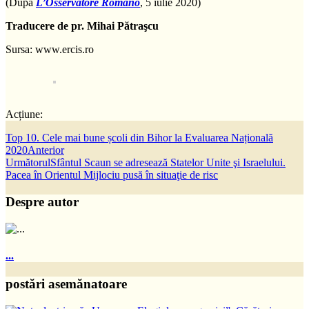
(După
L’Osservatore Romano
, 5 iulie 2020)
Traducere de pr. Mihai Pătraşcu
Sursa: www.ercis.ro
Acțiune:
Top 10. Cele mai bune școli din Bihor la Evaluarea Națională
2020
Anterior
Următorul
Sfântul Scaun se adresează Statelor Unite şi Israelului.
Pacea în Orientul Mijlociu pusă în situaţie de risc
Despre autor
...
postări asemănatoare