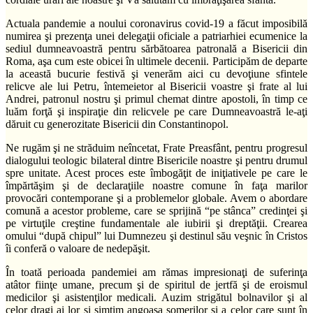
Actuala pandemie a noului coronavirus covid-19 a făcut imposibilă
numirea şi prezenţa unei delegaţii oficiale a patriarhiei ecumenice la
sediul dumneavoastră pentru sărbătoarea patronală a Bisericii din
Roma, aşa cum este obicei în ultimele decenii. Participăm de departe
la această bucurie festivă şi venerăm aici cu devoţiune sfintele
relicve ale lui Petru, întemeietor al Bisericii voastre şi frate al lui
Andrei, patronul nostru şi primul chemat dintre apostoli, în timp ce
luăm forţă şi inspiraţie din relicvele pe care Dumneavoastră le-aţi
dăruit cu generozitate Bisericii din Constantinopol.
Ne rugăm şi ne străduim neîncetat, Frate Preasfânt, pentru progresul
dialogului teologic bilateral dintre Bisericile noastre şi pentru drumul
spre unitate. Acest proces este îmbogăţit de iniţiativele pe care le
împărtăşim şi de declaraţiile noastre comune în faţa marilor
provocări contemporane şi a problemelor globale. Avem o abordare
comună a acestor probleme, care se sprijină “pe stânca” credinţei şi
pe virtuţile creştine fundamentale ale iubirii şi dreptăţii. Crearea
omului “după chipul” lui Dumnezeu şi destinul său veşnic în Cristos
îi conferă o valoare de nedepăşit.
În toată perioada pandemiei am rămas impresionaţi de suferinţa
atâtor fiinţe umane, precum şi de spiritul de jertfă şi de eroismul
medicilor şi asistenţilor medicali. Auzim strigătul bolnavilor şi al
celor dragi ai lor şi simţim angoasa şomerilor şi a celor care sunt în