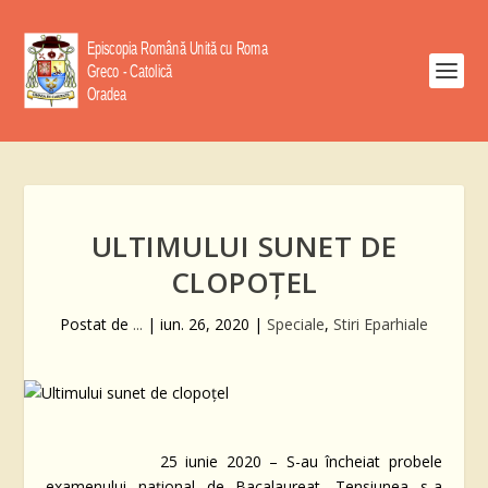
ULTIMULUI SUNET DE
CLOPOȚEL
Postat de
...
|
iun. 26, 2020
|
Speciale
,
Stiri Eparhiale
25 iunie 2020 – S-au încheiat probele
examenului național de Bacalaureat. Tensiunea s-a