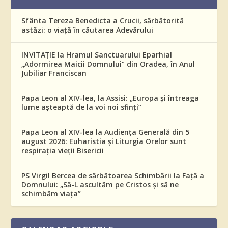
Sfânta Tereza Benedicta a Crucii, sărbătorită
astăzi: o viață în căutarea Adevărului
INVITAȚIE la Hramul Sanctuarului Eparhial
„Adormirea Maicii Domnului” din Oradea, în Anul
Jubiliar Franciscan
Papa Leon al XIV-lea, la Assisi: „Europa și întreaga
lume așteaptă de la voi noi sfinți”
Papa Leon al XIV-lea la Audiența Generală din 5
august 2026: Euharistia și Liturgia Orelor sunt
respirația vieții Bisericii
PS Virgil Bercea de sărbătoarea Schimbării la Față a
Domnului: „Să-L ascultăm pe Cristos și să ne
schimbăm viața”