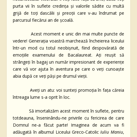
purta vii în suflete credința și valorile sădite cu multă
grijă de toți dascălii și preoții care v-au îndrumat pe
parcursul fiecărui an de școală.
Acest moment e unic din mai multe puncte de
vedere! Generația voastră marchează încheierea liceului
într-un mod cu totul neobișnuit, fiind despovărată de
emoțiile examenului de Bacalaureat. Ați reușit să
strângeți în bagaj un număr impresionant de experiențe
care vă vor ajuta în aventura pe care o veți cunoaște
abia după ce veți păși pe drumul vieții.
Aveți un atu: voi sunteți promoția în fața căreia
întreaga lume s-a oprit în loc.
Să imortalizăm acest moment în suflete, pentru
totdeauna, înseninându-ne privirile cu fericirea de care
Domnul ne-a făcut parte! Imaginea de acum va fi
adăugată în albumul Liceului Greco-Catolic
Iuliu Maniu
,