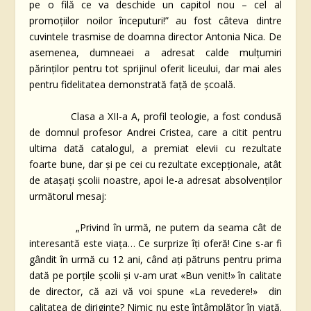
pe o filă ce va deschide un capitol nou – cel al
promoțiilor noilor începuturi!” au fost câteva dintre
cuvintele trasmise de doamna director Antonia Nica. De
asemenea, dumneaei a adresat calde mulțumiri
părinților pentru tot sprijinul oferit liceului, dar mai ales
pentru fidelitatea demonstrată față de școală.
Clasa a XII-a A, profil teologie, a fost condusă
de domnul profesor Andrei Cristea, care a citit pentru
ultima dată catalogul, a premiat elevii cu rezultate
foarte bune, dar și pe cei cu rezultate excepționale, atât
de atașați școlii noastre, apoi le-a adresat absolvenților
următorul mesaj:
„Privind în urmă, ne putem da seama cât de
interesantă este viața… Ce surprize îți oferă! Cine s-ar fi
gândit în urmă cu 12 ani, când ați pătruns pentru prima
dată pe porțile școlii și v-am urat «Bun venit!» în calitate
de director, că azi vă voi spune «La revedere!» din
calitatea de diriginte? Nimic nu este întâmplător în viață.