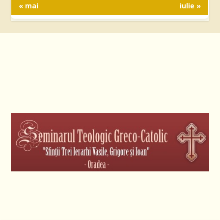
« mai
iulie »