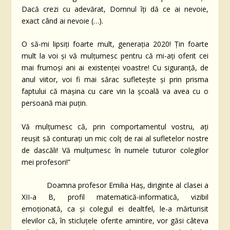
Dacă crezi cu adevărat, Domnul îți dă ce ai nevoie,
exact când ai nevoie (…).
O să-mi lipsiți foarte mult, generația 2020! Țin foarte
mult la voi și vă mulțumesc pentru că mi-ați oferit cei
mai frumoși ani ai existenței voastre! Cu siguranță, de
anul viitor, voi fi mai sărac sufletește și prin prisma
faptului că mașina cu care vin la școală va avea cu o
persoană mai puțin.
Vă mulțumesc că, prin comportamentul vostru, ați
reușit să conturați un mic colț de rai al sufletelor nostre
de dascăli! Vă mulțumesc în numele tuturor colegilor
mei profesori!”
Doamna profesor Emilia Haș, diriginte al clasei a
XII-a B, profil matematică-informatică, vizibil
emoționată, ca și colegul ei dealtfel, le-a mărturisit
elevilor că, în sticluțele oferite amintire, vor găsi câteva