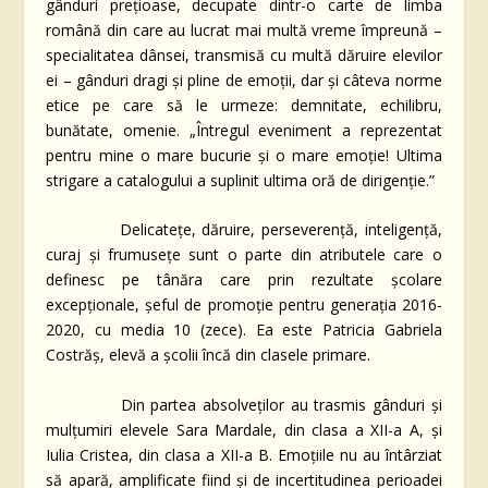
gânduri prețioase, decupate dintr-o carte de limba
română din care au lucrat mai multă vreme împreună –
specialitatea dânsei, transmisă cu multă dăruire elevilor
ei – gânduri dragi și pline de emoții, dar și câteva norme
etice pe care să le urmeze: demnitate, echilibru,
bunătate, omenie. „Întregul eveniment a reprezentat
pentru mine o mare bucurie și o mare emoție! Ultima
strigare a catalogului a suplinit ultima oră de dirigenție.”
Delicatețe, dăruire, perseverență, inteligență,
curaj și frumusețe sunt o parte din atributele care o
definesc pe tânăra care prin rezultate școlare
excepționale, șeful de promoție pentru generația 2016-
2020, cu media 10 (zece). Ea este Patricia Gabriela
Costrăș, elevă a școlii încă din clasele primare.
Din partea absolveților au trasmis gânduri și
mulțumiri elevele Sara Mardale, din clasa a XII-a A, și
Iulia Cristea, din clasa a XII-a B. Emoțiile nu au întârziat
să apară, amplificate fiind și de incertitudinea perioadei