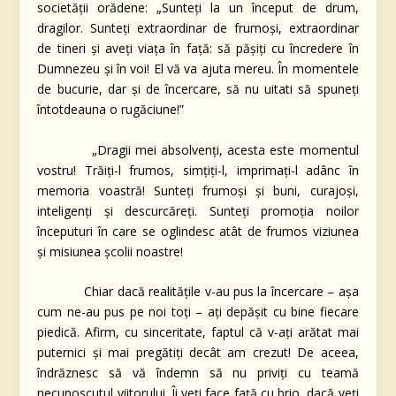
societății orădene: „Sunteți la un început de drum,
dragilor. Sunteți extraordinar de frumoși, extraordinar
de tineri și aveți viața în față: să pășiți cu încredere în
Dumnezeu și în voi! El vă va ajuta mereu. În momentele
de bucurie, dar și de încercare, să nu uitati să spuneți
întotdeauna o rugăciune!”
„Dragii mei absolvenți, acesta este momentul
vostru! Trăiți-l frumos, simțiți-l, imprimați-l adânc în
memoria voastră! Sunteți frumoși și buni, curajoși,
inteligenți și descurcăreți. Sunteți promoția noilor
începuturi în care se oglindesc atât de frumos viziunea
și misiunea școlii noastre!
Chiar dacă realitățile v-au pus la încercare – așa
cum ne-au pus pe noi toți – ați depășit cu bine fiecare
piedică. Afirm, cu sinceritate, faptul că v-ați arătat mai
puternici și mai pregătiți decât am crezut! De aceea,
îndrăznesc să vă îndemn să nu priviți cu teamă
necunoscutul viitorului. Îi veți face față cu brio, dacă veți