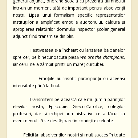
general adjunct, onorând școala cu prezența dumnealui
într-un un moment atât de important pentru absolvenții
noștri. Lipsa unui formalism specific reprezentaților
instituțiilor a amplificat emoțiile auditoriului, căldura și
apropierea relatărilor domnului inspector școlar general
adjunct fiind transmise din plin.
Festivitatea s-a încheiat cu lansarea baloanelor
spre cer, pe binecunoscuta piesă
We are the champions
,
iar cerul ne-a zâmbit printr-un măreț curcubeu.
Emoțiile au însoțit participanții cu aceeași
intensitate până la final.
Transmitem pe această cale mulțumiri părinților
elevilor noștri, Episcopiei Greco-Catolice, colegilor
profesori, dar și echipei administrative ce a făcut ca
evenimentul să se desfășoare în condiții excelente.
Felicitări absolvenților nostri și mult succes în toate