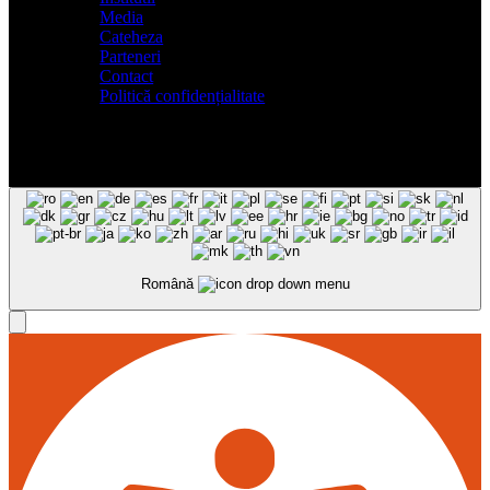
Media
Cateheza
Parteneri
Contact
Politică confidențialitate
Română