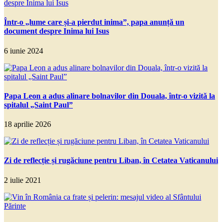
Într-o „lume care și-a pierdut inima”, papa anunță un
document despre Inima lui Isus
6 iunie 2024
Papa Leon a adus alinare bolnavilor din Douala, într-o vizită la
spitalul „Saint Paul”
18 aprilie 2026
Zi de reflecție și rugăciune pentru Liban, în Cetatea Vaticanului
2 iulie 2021