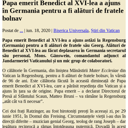
Papa emerit Benedict al XVI-lea a ajuns
în Germania pentru a fi alături de fratele
bolnav
Postat de
...
|
iun. 18, 2020
|
Biserica Universala
,
Știri din Vatican
Papa emerit Benedict al XVI-lea a ajuns astăzi la Regensburg
(Germania) pentru a fi alături de fratele său Georg. Alături de
Benedict al XVI-lea au făcut deplasarea în Germania secretarul
său personal, Mons. Gänswein, comandantul adjunct al
Jandarmeriei Vaticanului și un mic grup de colaboratori.
O călătorie în Germania, din liniștea Mănăstirii
Mater Ecclesiae
din
Vatican la Regensburg, pentru a fi alături de fratele bolnav, în vârstă
de 96 de ani. Este călătoria făcută în această dimineață de Papa
emerit Benedict al XVI-lea, care a părăsit reședința din Vatican și a
ajuns în țara sa de origine. Papa emerit – a declarat Directorul de
Presă al Sfântului Scaun, Matteo Bruni – va rămâne la Regensburg
„atât cât va fi necesar”.
Cei doi frați Ratzinger, au fost hirotoniți preoți în aceeași zi, pe 29
iunie 1951, în Domul din Freising. Circumstanțele vieții i-au dus în
direcții diferite – muzician genial Georg, teolog de rang Joseph – dar
legătura reciprocă a rămas întotdeauna puternică. Dovadă în acest