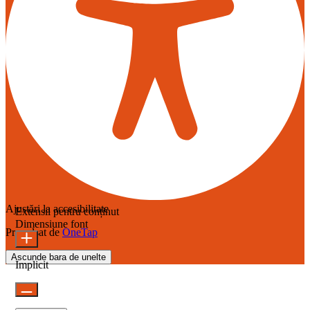
Ajustări la accesibilitate
Extensii pentru conținut
Dimensiune font
Propulsat de
OneTap
Ascunde bara de unelte
Implicit