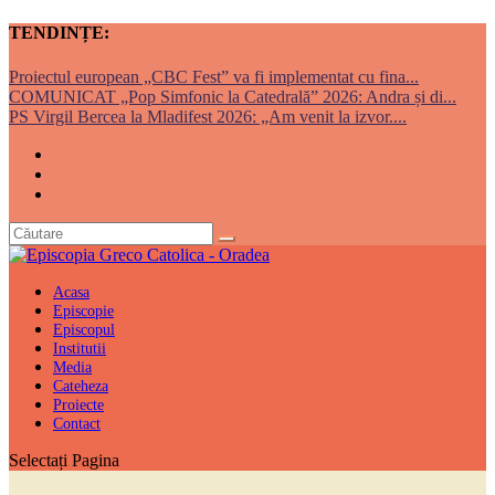
TENDINȚE:
Proiectul european „CBC Fest” va fi implementat cu fina...
COMUNICAT „Pop Simfonic la Catedrală” 2026: Andra și di...
PS Virgil Bercea la Mladifest 2026: „Am venit la izvor....
Acasa
Episcopie
Episcopul
Institutii
Media
Cateheza
Proiecte
Contact
Selectați Pagina