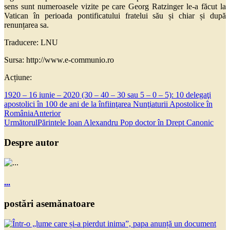
sens sunt numeroasele vizite pe care Georg Ratzinger le-a făcut la
Vatican în perioada pontificatului fratelui său și chiar și după
renunțarea sa.
Traducere: LNU
Sursa: http://www.e-communio.ro
Acțiune:
1920 – 16 iunie – 2020 (30 – 40 – 30 sau 5 – 0 – 5): 10 delegaţi
apostolici în 100 de ani de la înfiinţarea Nunţiaturii Apostolice în
România
Anterior
Următorul
Părintele Ioan Alexandru Pop doctor în Drept Canonic
Despre autor
...
postări asemănatoare