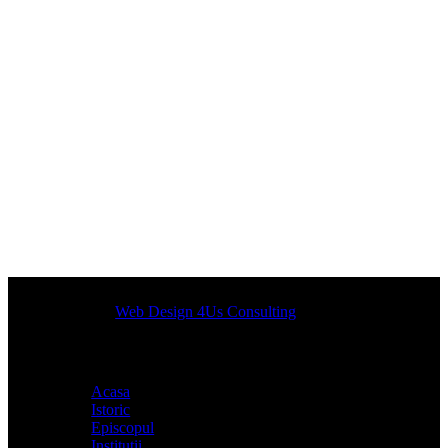
Designed by
Web Design 4Us Consulting
|
Acasa
Istoric
Episcopul
Institutii