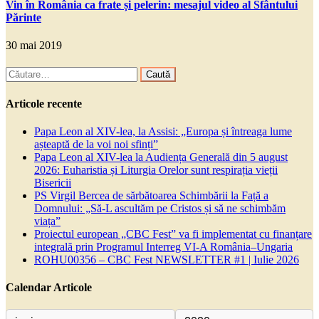
Vin în România ca frate și pelerin: mesajul video al Sfântului
Părinte
30 mai 2019
Caută
după:
Articole recente
Papa Leon al XIV-lea, la Assisi: „Europa și întreaga lume
așteaptă de la voi noi sfinți”
Papa Leon al XIV-lea la Audiența Generală din 5 august
2026: Euharistia și Liturgia Orelor sunt respirația vieții
Bisericii
PS Virgil Bercea de sărbătoarea Schimbării la Față a
Domnului: „Să-L ascultăm pe Cristos și să ne schimbăm
viața”
Proiectul european „CBC Fest” va fi implementat cu finanțare
integrală prin Programul Interreg VI-A România–Ungaria
ROHU00356 – CBC Fest NEWSLETTER #1 | Iulie 2026
Calendar Articole