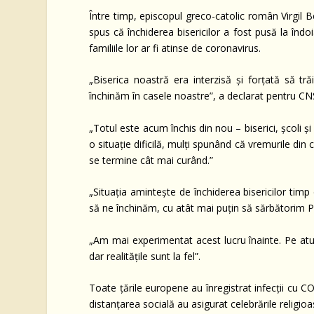
Între timp, episcopul greco-catolic român Virgil 
spus că închiderea bisericilor a fost pusă la îndoi
familiile lor ar fi atinse de coronavirus.
„Biserica noastră era interzisă și forțată să 
închinăm în casele noastre”, a declarat pentru CNS,
„Totul este acum închis din nou – biserici, școli ș
o situație dificilă, mulți spunând că vremurile di
se termine cât mai curând.”
„Situația amintește de închiderea bisericilor ti
să ne închinăm, cu atât mai puțin să sărbătorim P
„Am mai experimentat acest lucru înainte. Pe atun
dar realitățile sunt la fel”.
Toate țările europene au înregistrat infecții cu C
distanțarea socială au asigurat celebrările religioa