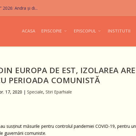
026: Andra și di...
ACASA
EPISCOPIE
EPISCOPUL
INSTITUTII
DIN EUROPA DE EST, IZOLAREA ARE
 CU PERIOADA COMUNISTĂ
pr. 17, 2020
|
Speciale
,
Stiri Eparhiale
e au susținut măsurile pentru controlul pandemiei COVID-19, pentru uni
le guvernării comuniste.