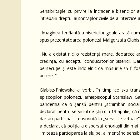
Sensibilitățile cu privire la închiderile biserici
întrebării dreptul autorităților civile de a interzice 
„Imaginea terifiantă a bisericilor goale arată cum a
spus prezentatoarea poloneză Malgorzata Glabis
„Nu a existat nici o rezistență mare, deoarece 
credința, cu acceptul conducătorilor bisericii. Da
persecuție și este îndoielnic ca măsurile să fi fo
putere. “
Glabisz-Pniewska a vorbit în timp ce s-a transmi
episcopilor polonezi, arhiepiscopul Stanislaw Ga
pandemia ca o șansă pentru „schimbări social
declarat pentru serviciul de știri din 13 aprilie, că 
dar au participat cu ușurință la „serviciile virtu
a declarat că poliția a dispersat enoriașii din mai
limitează participarea la slujbe, alimentând sensibili