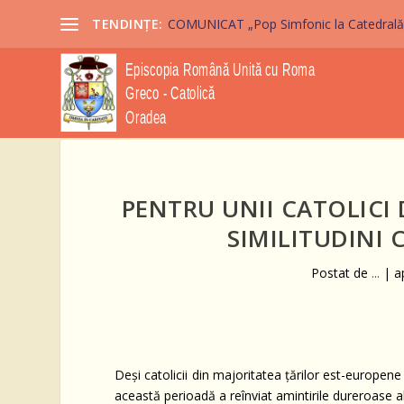
TENDINȚE:
COMUNICAT „Pop Simfonic la Catedrală” 2
PENTRU UNII CATOLICI 
SIMILITUDINI
Postat de
...
|
a
Deși catolicii din majoritatea țărilor est-europen
această perioadă a reînviat amintirile dureroase a