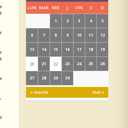
a
LUN
MAR
MIE
J
VIN
S
D
că
1
2
3
4
5
e
6
7
8
9
10
11
12
13
14
15
16
17
18
19
te
să
21
23
24
25
26
20
22
27
28
29
30
a
« martie
mai »
,
nd