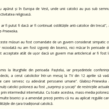
lor au apărut și în Europa de Vest, unde unii catolici au pus sub semn
activitatea religioasă.
r fi putut fi dacă ar fi continuat ostilitățile anti-catolice din trecut”,
z-Pniewska.
aceste măsuri au fost comandate de un guvern considerat simpatic c
r niciodată nu am fost izgoniți din biserici, nici măcar în perioade d
st acceptate atât de ușor dacă un guvern mai anticlerical ar fi fost l
s la liturghiile din perioada Paștelui, iar președintele conferințe
decki, a cerut catolicilor într-un mesaj la TV din 12 aprilie să vad
e care servesc cu adevărat persoanei umane”. Glabisz-Pniewska 
mulți catolici polonezi au fost „surprinși și șocați” de restricțiile actual
ale” prin intermediul internetului. Cu toate acestea, mass-media polone
 multe biserici și a amendat preoți pentru că nu au aplicat regulile ca
tățile din țara tradițional catolică.