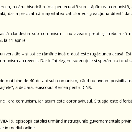
Bercea, a cărui biserică a fost persecutată sub stăpânirea comunistă, 
ală, dar a precizat că majoritatea criticilor vor „reacționa diferit” da
trăiască clandestin sub comunism – nu aveam preoți și trebuia să n
 la 11 aprilie.
i universități – și tot ce rămâne încă o dată este rugăciunea acasă. Es
n comunism au revenit. Dar le înțelegem suferințele și sperăm ca totul 
mp de mai bine de 40 de ani sub comunism, când nu aveam posibilitate
aștele”, a declarat episcopul Bercea pentru CNS.
ci, era comunism, iar acum este coronavirusul. Situația este diferită
OVID-19, episcopii catolici urmând instrucțiunile guvernamentale privi
se în mediul online.