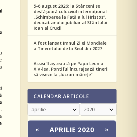
5-6 august 2026: la Stânceni se
ul
desfășoară colocviul internațional
„Schimbarea la Față a lui Hristos”,
dedicat anului jubiliar al Sfântului
Ioan al Crucii
 a
A fost lansat Imnul Zilei Mondiale
a Tineretului de la Seul din 2027
u
e
Assisi îl așteaptă pe Papa Leon al
a
XIV-lea. Pontiful încurajează tinerii
să viseze la „lucruri mărețe”
i
ă
CALENDAR ARTICOLE
a
e,
ză
re
APRILIE 2020
«
»