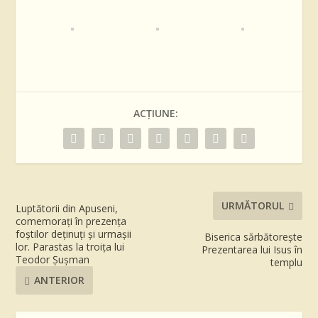
ACȚIUNE:
URMĂTORUL
Luptătorii din Apuseni,
comemorați în prezența
foștilor deținuți și urmașii
Biserica sărbătorește
lor. Parastas la troița lui
Prezentarea lui Isus în
Teodor Șușman
templu
ANTERIOR