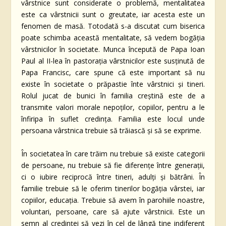
vârstnice sunt considerate o problemă, mentalitatea
este ca vârstnicii sunt o greutate, iar acesta este un
fenomen de masă. Totodată s-a discutat cum biserica
poate schimba această mentalitate, să vedem bogăția
vârstnicilor în societate. Munca începută de Papa Ioan
Paul al II-lea în pastorația vârstnicilor este susținută de
Papa Francisc, care spune că este important să nu
existe în societate o prăpastie înte vârstnici și tineri.
Rolul jucat de bunici în familia creștină este de a
transmite valori morale nepoților, copiilor, pentru a le
înfiripa în suflet credința. Familia este locul unde
persoana vârstnica trebuie să trăiască și să se exprime.
În societatea în care trăim nu trebuie să existe categorii
de persoane, nu trebuie să fie diferențe între generații,
ci o iubire reciprocă între tineri, adulți și bătrâni. În
familie trebuie să le oferim tinerilor bogăția vârstei, iar
copiilor, educația. Trebuie să avem în parohiile noastre,
voluntari, persoane, care să ajute vârstnicii. Este un
semn al credinței să vezi în cel de lângă tine indiferent