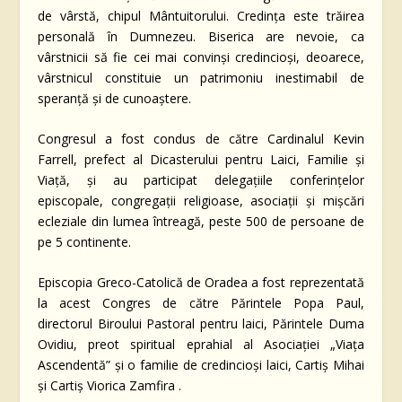
de vârstă, chipul Mântuitorului. Credința este trăirea
personală în Dumnezeu. Biserica are nevoie, ca
vârstnicii să fie cei mai convinși credincioși, deoarece,
vârstnicul constituie un patrimoniu inestimabil de
speranță și de cunoaștere.
Congresul a fost condus de către Cardinalul Kevin
Farrell, prefect al Dicasterului pentru Laici, Familie și
Viață, și au participat delegațiile conferințelor
episcopale, congregații religioase, asociații și mișcări
ecleziale din lumea întreagă, peste 500 de persoane de
pe 5 continente.
Episcopia Greco-Catolică de Oradea a fost reprezentată
la acest Congres de către Părintele Popa Paul,
directorul Biroului Pastoral pentru laici, Părintele Duma
Ovidiu, preot spiritual eprahial al Asociației „Viața
Ascendentă” și o familie de credincioși laici, Cartiș Mihai
și Cartiș Viorica Zamfira .