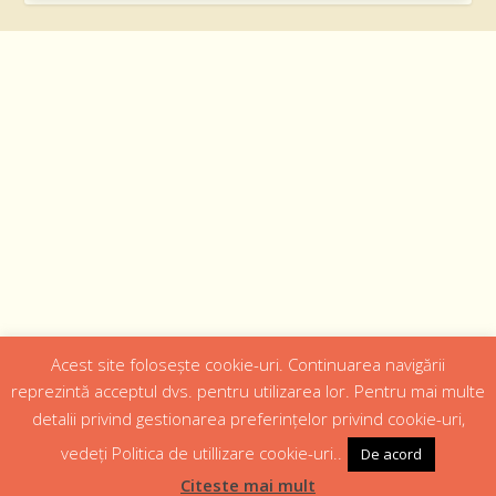
Acest site folosește cookie-uri. Continuarea navigării
Designed by
Web Design 4Us Consulting
|
reprezintă acceptul dvs. pentru utilizarea lor. Pentru mai multe
detalii privind gestionarea preferințelor privind cookie-uri,
Acasa
Istoric
Episcopul
Institutii
Media
Cateheza
vedeți Politica de utillizare cookie-uri..
De acord
Parteneri
Contact
Politică confidențialitate
Citeste mai mult