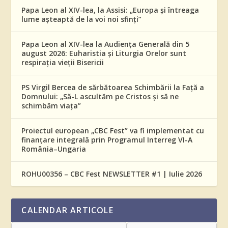
Papa Leon al XIV-lea, la Assisi: „Europa și întreaga
lume așteaptă de la voi noi sfinți”
Papa Leon al XIV-lea la Audiența Generală din 5
august 2026: Euharistia și Liturgia Orelor sunt
respirația vieții Bisericii
PS Virgil Bercea de sărbătoarea Schimbării la Față a
Domnului: „Să-L ascultăm pe Cristos și să ne
schimbăm viața”
Proiectul european „CBC Fest” va fi implementat cu
finanțare integrală prin Programul Interreg VI-A
România–Ungaria
ROHU00356 – CBC Fest NEWSLETTER #1 | Iulie 2026
CALENDAR ARTICOLE