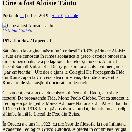
Cine a fost Aloisie Tăutu
Postat de
...
|
iul. 2, 2019
|
Stiri Eparhiale
Cristian Culiciu
1922. Un dascăl apreciat
Sătmărean la origine, născut în Terebeşti în 1895, părintele Aloisie
Tăutu este cunoscut în lumea scolastică şi greco-catolică bihoreană
drept o personalitate a pedagogiei, literelor şi muzicii. A urmat
Liceul Samuil Vulcan din Beiuş, pe care l-a absolvit cu menţiunea
“
pur eminentia
“. Ulterior a ajuns la Colegiul De Propaganda Fide
din Roma, apoi la Universitatea din Viena, de unde a revenit la
Roma, unde şi-a susţinut doctoratul în teologie.
Ca student, era apreciat de episcopul Demetriu Radu, dar şi de
rectorul De propaganda Fide, Mono Paolo Giobbe. Tot ca student la
Teologie a participat la Marea Adunare Naţională din Alba Iulia, din
1 Decembrie 1918, iar după absolvire a predat, timp de un an, religia
şi limba latină la Liceul de Fete din Beiuş.
În Oradea a ajuns în 1922, ca profesor de filozofie la nou înfiinţata
Academie Teologică Greco-Catolică. A predat în continuare religia