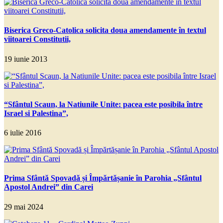
Biserica Greco-Catolica solicita doua amendamente în textul
viitoarei Constitutii,
19 iunie 2013
“Sfântul Scaun, la Natiunile Unite: pacea este posibila între
Israel si Palestina”,
6 iulie 2016
Prima Sfântă Spovadă și Împărtășanie în Parohia „Sfântul
Apostol Andrei” din Carei
29 mai 2024