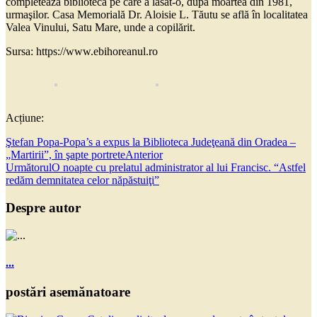
completează biblioteca pe care a lăsat-o, după moartea din 1981,
urmaşilor. Casa Memorială Dr. Aloisie L. Tăutu se află în localitatea
Valea Vinului, Satu Mare, unde a copilărit.
Sursa: https://www.ebihoreanul.ro
Acțiune:
Ştefan Popa-Popa’s a expus la Biblioteca Judeţeană din Oradea –
„Martirii”, în şapte portrete
Anterior
Următorul
O noapte cu prelatul administrator al lui Francisc. “Astfel
redăm demnitatea celor năpăstuiţi”
Despre autor
...
postări asemănatoare