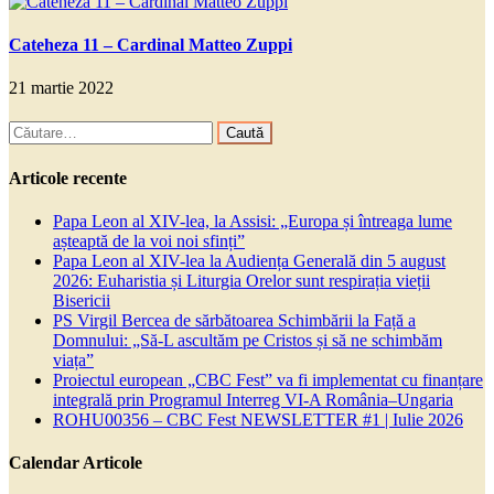
Cateheza 11 – Cardinal Matteo Zuppi
21 martie 2022
Caută
după:
Articole recente
Papa Leon al XIV-lea, la Assisi: „Europa și întreaga lume
așteaptă de la voi noi sfinți”
Papa Leon al XIV-lea la Audiența Generală din 5 august
2026: Euharistia și Liturgia Orelor sunt respirația vieții
Bisericii
PS Virgil Bercea de sărbătoarea Schimbării la Față a
Domnului: „Să-L ascultăm pe Cristos și să ne schimbăm
viața”
Proiectul european „CBC Fest” va fi implementat cu finanțare
integrală prin Programul Interreg VI-A România–Ungaria
ROHU00356 – CBC Fest NEWSLETTER #1 | Iulie 2026
Calendar Articole