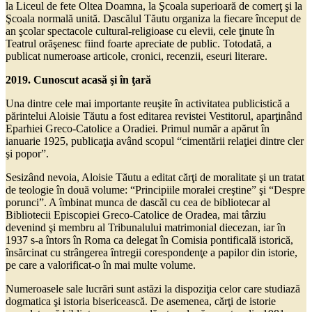
la Liceul de fete Oltea Doamna, la Şcoala superioară de comerţ şi la
Şcoala normală unită. Dascălul Tăutu organiza la fiecare început de
an şcolar spectacole cultural-religioase cu elevii, cele ţinute în
Teatrul orăşenesc fiind foarte apreciate de public. Totodată, a
publicat numeroase articole, cronici, recenzii, eseuri literare.
2019. Cunoscut acasă şi în ţară
Una dintre cele mai importante reuşite în activitatea publicistică a
părintelui Aloisie Tăutu a fost editarea revistei Vestitorul, aparţinând
Eparhiei Greco-Catolice a Oradiei. Primul număr a apărut în
ianuarie 1925, publicaţia având scopul “cimentării relaţiei dintre cler
şi popor”.
Sesizând nevoia, Aloisie Tăutu a editat cărţi de moralitate şi un tratat
de teologie în două volume: “Principiile moralei creştine” şi “Despre
porunci”. A îmbinat munca de dascăl cu cea de bibliotecar al
Bibliotecii Episcopiei Greco-Catolice de Oradea, mai târziu
devenind şi membru al Tribunalului matrimonial diecezan, iar în
1937 s-a întors în Roma ca delegat în Comisia pontificală istorică,
însărcinat cu strângerea întregii corespondenţe a papilor din istorie,
pe care a valorificat-o în mai multe volume.
Numeroasele sale lucrări sunt astăzi la dispoziţia celor care studiază
dogmatica şi istoria bisericească. De asemenea, cărţi de istorie