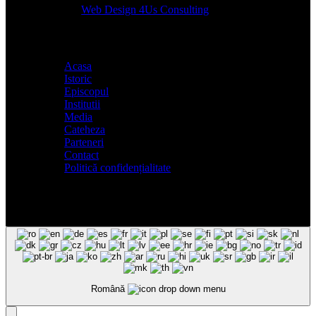
Designed by
Web Design 4Us Consulting
|
Acasa
Istoric
Episcopul
Institutii
Media
Cateheza
Parteneri
Contact
Politică confidențialitate
Română