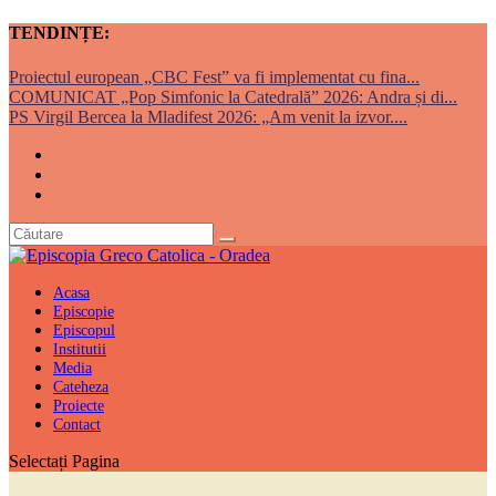
TENDINȚE:
Proiectul european „CBC Fest” va fi implementat cu fina...
COMUNICAT „Pop Simfonic la Catedrală” 2026: Andra și di...
PS Virgil Bercea la Mladifest 2026: „Am venit la izvor....
Acasa
Episcopie
Episcopul
Institutii
Media
Cateheza
Proiecte
Contact
Selectați Pagina