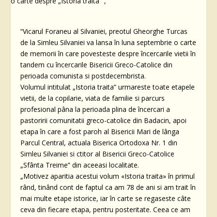
“Vicarul Foraneu al Silvaniei, preotul Gheorghe Turcas
de la Simleu Silvaniei va lansa în luna septembrie o carte
de memorii în care povesteste despre încercarile vietii în
tandem cu încercarile Bisericii Greco-Catolice din
perioada comunista si postdecembrista.
Volumul intitulat „Istoria traita” urmareste toate etapele
vietii, de la copilarie, viata de familie si parcurs
profesional pâna la perioada plina de încercari a
pastoririi comunitatii greco-catolice din Badacin, apoi
etapa în care a fost paroh al Bisericii Mari de lânga
Parcul Central, actuala Biserica Ortodoxa Nr. 1 din
Simleu Silvaniei si ctitor al Bisericii Greco-Catolice
„Sfânta Treime” din aceeasi localitate.
„Motivez aparitia acestui volum «Istoria traita» în primul
rând, tinând cont de faptul ca am 78 de ani si am trait în
mai multe etape istorice, iar în carte se regaseste câte
ceva din fiecare etapa, pentru posteritate. Ceea ce am