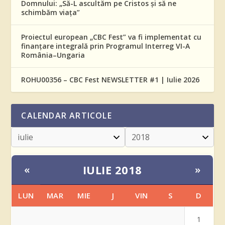
Domnului: „Să-L ascultăm pe Cristos și să ne
schimbăm viața”
Proiectul european „CBC Fest” va fi implementat cu
finanțare integrală prin Programul Interreg VI-A
România–Ungaria
ROHU00356 – CBC Fest NEWSLETTER #1 | Iulie 2026
CALENDAR ARTICOLE
IULIE 2018
«
»
LUN
MAR
MIE
J
VIN
S
D
1