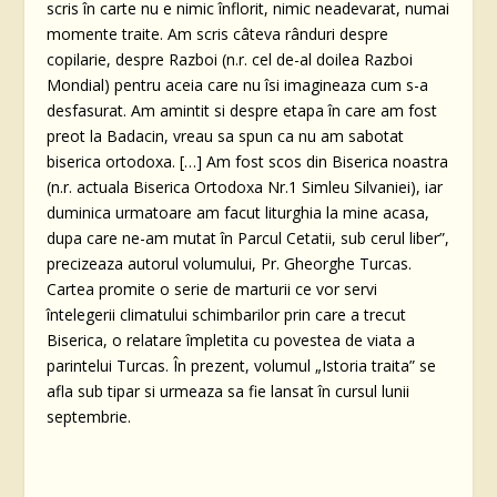
scris în carte nu e nimic înflorit, nimic neadevarat, numai
momente traite. Am scris câteva rânduri despre
copilarie, despre Razboi (n.r. cel de-al doilea Razboi
Mondial) pentru aceia care nu îsi imagineaza cum s-a
desfasurat. Am amintit si despre etapa în care am fost
preot la Badacin, vreau sa spun ca nu am sabotat
biserica ortodoxa. […] Am fost scos din Biserica noastra
(n.r. actuala Biserica Ortodoxa Nr.1 Simleu Silvaniei), iar
duminica urmatoare am facut liturghia la mine acasa,
dupa care ne-am mutat în Parcul Cetatii, sub cerul liber”,
precizeaza autorul volumului, Pr. Gheorghe Turcas.
Cartea promite o serie de marturii ce vor servi
întelegerii climatului schimbarilor prin care a trecut
Biserica, o relatare împletita cu povestea de viata a
parintelui Turcas. În prezent, volumul „Istoria traita” se
afla sub tipar si urmeaza sa fie lansat în cursul lunii
septembrie.