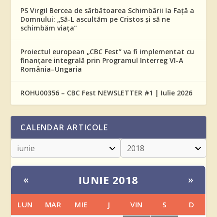
PS Virgil Bercea de sărbătoarea Schimbării la Față a
Domnului: „Să-L ascultăm pe Cristos și să ne
schimbăm viața”
Proiectul european „CBC Fest” va fi implementat cu
finanțare integrală prin Programul Interreg VI-A
România–Ungaria
ROHU00356 – CBC Fest NEWSLETTER #1 | Iulie 2026
CALENDAR ARTICOLE
IUNIE 2018
«
»
LUN
MAR
MIE
J
VIN
S
D