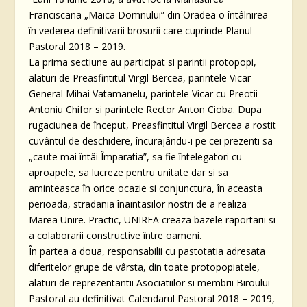
Franciscana „Maica Domnului” din Oradea o întâlnirea
în vederea definitivarii brosurii care cuprinde Planul
Pastoral 2018 – 2019.
La prima sectiune au participat si parintii protopopi,
alaturi de Preasfintitul Virgil Bercea, parintele Vicar
General Mihai Vatamanelu, parintele Vicar cu Preotii
Antoniu Chifor si parintele Rector Anton Cioba. Dupa
rugaciunea de început, Preasfintitul Virgil Bercea a rostit
cuvântul de deschidere, încurajându-i pe cei prezenti sa
„caute mai întâi Împaratia”, sa fie întelegatori cu
aproapele, sa lucreze pentru unitate dar si sa
aminteasca în orice ocazie si conjunctura, în aceasta
perioada, stradania înaintasilor nostri de a realiza
Marea Unire. Practic, UNIREA creaza bazele raportarii si
a colaborarii constructive între oameni.
În partea a doua, responsabilii cu pastotatia adresata
diferitelor grupe de vârsta, din toate protopopiatele,
alaturi de reprezentantii Asociatiilor si membrii Biroului
Pastoral au definitivat Calendarul Pastoral 2018 – 2019,