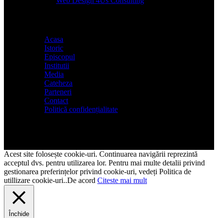
Designed by
Web Design 4Us Consulting
|
Acasa
Istoric
Episcopul
Institutii
Media
Cateheza
Parteneri
Contact
Politică confidențialitate
Acest site folosește cookie-uri. Continuarea navigării reprezintă
acceptul dvs. pentru utilizarea lor. Pentru mai multe detalii privind
gestionarea preferințelor privind cookie-uri, vedeți Politica de
utillizare cookie-uri..
De acord
Citeste mai mult
Închide