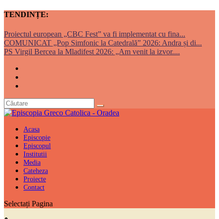
TENDINȚE:
Proiectul european „CBC Fest” va fi implementat cu fina...
COMUNICAT „Pop Simfonic la Catedrală” 2026: Andra și di...
PS Virgil Bercea la Mladifest 2026: „Am venit la izvor....
Acasa
Episcopie
Episcopul
Institutii
Media
Cateheza
Proiecte
Contact
Selectați Pagina