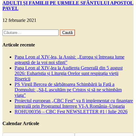
ADULŢI ŞI FAMILII PE URMELE SFÂNTULUI APOSTOL
PAVEL
12 februarie 2021
Caută
după:
Articole recente
Papa Leon al XIV-lea, la Assisi: „Europa și întreaga lume
așteaptă de la voi noi sfinți”
Papa Leon al XIV-lea la Audiența Generală din 5 august
2026: Euharistia și Liturgia Orelor sunt respirația vieții
Bisericii
PS Virgil Bercea de sărbătoarea Schimbării la Față a
Domnului: „Să-L ascultăm pe Cristos și să ne schimbăm
viața”
Proiectul european „CBC Fest” va fi implementat cu finanțare
integrală prin Programul Interreg VI-A România–Ungaria
ROHU00356 – CBC Fest NEWSLETTER #1 | Iulie 2026
Calendar Articole