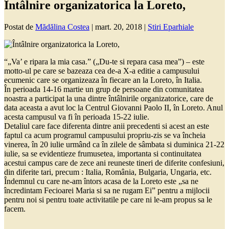
Întâlnire organizatorica la Loreto,
Postat de
Mădălina Costea
|
mart. 20, 2018
|
Stiri Eparhiale
“„Va’ e ripara la mia casa.” („Du-te si repara casa mea”) – este
motto-ul pe care se bazeaza cea de-a X-a editie a campusului
ecumenic care se organizeaza în fiecare an la Loreto, în Italia.
În perioada 14-16 martie un grup de persoane din comunitatea
noastra a participat la una dintre întâlnirile organizatorice, care de
data aceasta a avut loc la Centrul Giovanni Paolo II, în Loreto. Anul
acesta campusul va fi în perioada 15-22 iulie.
Detaliul care face diferenta dintre anii precedenti si acest an este
faptul ca acum programul campusului propriu-zis se va încheia
vinerea, în 20 iulie urmând ca în zilele de sâmbata si duminica 21-22
iulie, sa se evidentieze frumusetea, importanta si continuitatea
acestui campus care de zece ani reuneste tineri de diferite confesiuni,
din diferite tari, precum : Italia, România, Bulgaria, Ungaria, etc.
Îndemnul cu care ne-am întors acasa de la Loreto este „sa ne
încredintam Fecioarei Maria si sa ne rugam Ei” pentru a mijlocii
pentru noi si pentru toate activitatile pe care ni le-am propus sa le
facem.