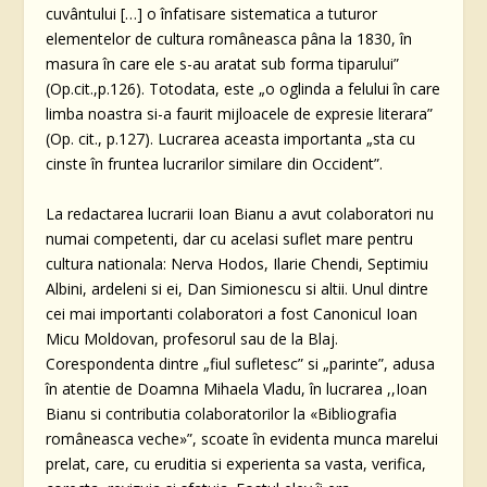
cuvântului […] o înfatisare sistematica a tuturor
elementelor de cultura româneasca pâna la 1830, în
masura în care ele s-au aratat sub forma tiparului”
(Op.cit.,p.126). Totodata, este „o oglinda a felului în care
limba noastra si-a faurit mijloacele de expresie literara”
(Op. cit., p.127). Lucrarea aceasta importanta „sta cu
cinste în fruntea lucrarilor similare din Occident”.
La redactarea lucrarii Ioan Bianu a avut colaboratori nu
numai competenti, dar cu acelasi suflet mare pentru
cultura nationala: Nerva Hodos, Ilarie Chendi, Septimiu
Albini, ardeleni si ei, Dan Simionescu si altii. Unul dintre
cei mai importanti colaboratori a fost Canonicul Ioan
Micu Moldovan, profesorul sau de la Blaj.
Corespondenta dintre „fiul sufletesc” si „parinte”, adusa
în atentie de Doamna Mihaela Vladu, în lucrarea ,,Ioan
Bianu si contributia colaboratorilor la «Bibliografia
româneasca veche»”, scoate în evidenta munca marelui
prelat, care, cu eruditia si experienta sa vasta, verifica,