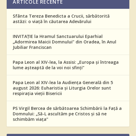
ARTICOLE RECENTE
Sfânta Tereza Benedicta a Crucii, sărbătorită
astăzi: o viață în căutarea Adevărului
INVITAȚIE la Hramul Sanctuarului Eparhial
„Adormirea Maicii Domnului” din Oradea, în Anul
Jubiliar Franciscan
Papa Leon al XIV-lea, la Assisi: „Europa și întreaga
lume așteaptă de la voi noi sfinți”
Papa Leon al XIV-lea la Audiența Generală din 5
august 2026: Euharistia și Liturgia Orelor sunt
respirația vieții Bisericii
PS Virgil Bercea de sărbătoarea Schimbării la Față a
Domnului: „Să-L ascultăm pe Cristos și să ne
schimbăm viața”