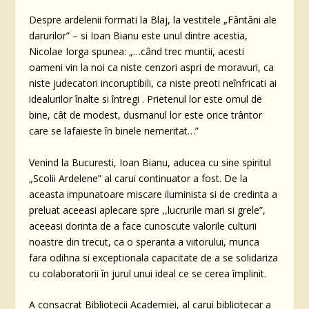
Despre ardelenii formati la Blaj, la vestitele „Fântâni ale
darurilor” – si Ioan Bianu este unul dintre acestia,
Nicolae Iorga spunea: „…când trec muntii, acesti
oameni vin la noi ca niste cenzori aspri de moravuri, ca
niste judecatori incoruptibili, ca niste preoti neînfricati ai
idealurilor înalte si întregi . Prietenul lor este omul de
bine, cât de modest, dusmanul lor este orice trântor
care se lafaieste în binele nemeritat…”
Venind la Bucuresti, Ioan Bianu, aducea cu sine spiritul
„Scolii Ardelene” al carui continuator a fost. De la
aceasta impunatoare miscare iluminista si de credinta a
preluat aceeasi aplecare spre ,,lucrurile mari si grele”,
aceeasi dorinta de a face cunoscute valorile culturii
noastre din trecut, ca o speranta a viitorului, munca
fara odihna si exceptionala capacitate de a se solidariza
cu colaboratorii în jurul unui ideal ce se cerea împlinit.
A consacrat Bibliotecii Academiei, al carui bibliotecar a