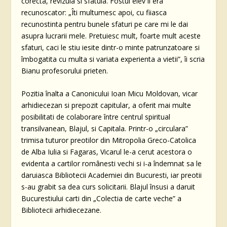
corecta, revizuia si sfatuia. Fostul elev îi era
recunoscator: „Îti multumesc apoi, cu fiiasca
recunostinta pentru bunele sfaturi pe care mi le dai
asupra lucrarii mele. Pretuiesc mult, foarte mult aceste
sfaturi, caci le stiu iesite dintr-o minte patrunzatoare si
îmbogatita cu multa si variata experienta a vietii”, îi scria
Bianu profesorului prieten.
Pozitia înalta a Canonicului Ioan Micu Moldovan, vicar
arhidiecezan si prepozit capitular, a oferit mai multe
posibilitati de colaborare între centrul spiritual
transilvanean, Blajul, si Capitala. Printr-o „circulara”
trimisa tuturor preotilor din Mitropolia Greco-Catolica
de Alba Iulia si Fagaras, Vicarul le-a cerut acestora o
evidenta a cartilor românesti vechi si i-a îndemnat sa le
daruiasca Bibliotecii Academiei din Bucuresti, iar preotii
s-au grabit sa dea curs solicitarii. Blajul însusi a daruit
Bucurestiului carti din „Colectia de carte veche” a
Bibliotecii arhidiecezane.