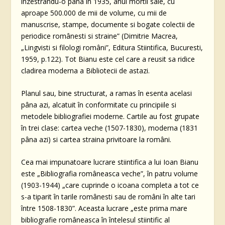
înzestrându-o pâna în 1935, anul mortii sale, cu
aproape 500.000 de mii de volume, cu mii de
manuscrise, stampe, documente si bogate colectii de
periodice românesti si straine” (Dimitrie Macrea,
„Lingvisti si filologi români”, Editura Stiintifica, Bucuresti,
1959, p.122). Tot Bianu este cel care a reusit sa ridice
cladirea moderna a Bibliotecii de astazi.
Planul sau, bine structurat, a ramas în esenta acelasi
pâna azi, alcatuit în conformitate cu principiile si
metodele bibliografiei moderne. Cartile au fost grupate
în trei clase: cartea veche (1507-1830), moderna (1831
pâna azi) si cartea straina privitoare la români.
Cea mai impunatoare lucrare stiintifica a lui Ioan Bianu
este „Bibliografia româneasca veche”, în patru volume
(1903-1944) „care cuprinde o icoana completa a tot ce
s-a tiparit în tarile românesti sau de români în alte tari
între 1508-1830”. Aceasta lucrare „este prima mare
bibliografie româneasca în întelesul stiintific al