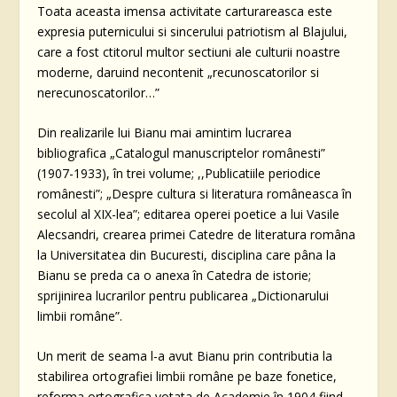
Toata aceasta imensa activitate carturareasca este
expresia puternicului si sincerului patriotism al Blajului,
care a fost ctitorul multor sectiuni ale culturii noastre
moderne, daruind necontenit „recunoscatorilor si
nerecunoscatorilor…”
Din realizarile lui Bianu mai amintim lucrarea
bibliografica „Catalogul manuscriptelor românesti”
(1907-1933), în trei volume; ,,Publicatiile periodice
românesti”; „Despre cultura si literatura româneasca în
secolul al XIX-lea”; editarea operei poetice a lui Vasile
Alecsandri, crearea primei Catedre de literatura româna
la Universitatea din Bucuresti, disciplina care pâna la
Bianu se preda ca o anexa în Catedra de istorie;
sprijinirea lucrarilor pentru publicarea „Dictionarului
limbii române”.
Un merit de seama l-a avut Bianu prin contributia la
stabilirea ortografiei limbii române pe baze fonetice,
reforma ortografica votata de Academie în 1904 fiind