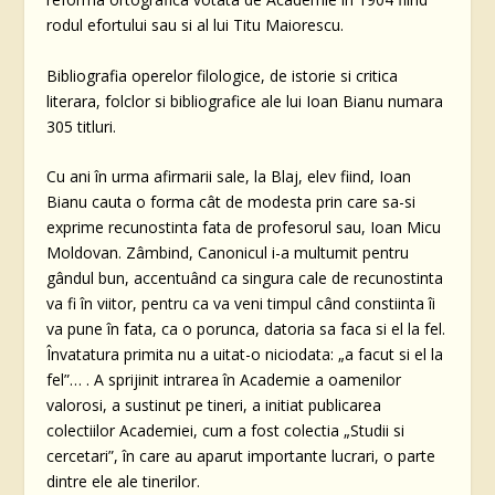
rodul efortului sau si al lui Titu Maiorescu.
Bibliografia operelor filologice, de istorie si critica
literara, folclor si bibliografice ale lui Ioan Bianu numara
305 titluri.
Cu ani în urma afirmarii sale, la Blaj, elev fiind, Ioan
Bianu cauta o forma cât de modesta prin care sa-si
exprime recunostinta fata de profesorul sau, Ioan Micu
Moldovan. Zâmbind, Canonicul i-a multumit pentru
gândul bun, accentuând ca singura cale de recunostinta
va fi în viitor, pentru ca va veni timpul când constiinta îi
va pune în fata, ca o porunca, datoria sa faca si el la fel.
Învatatura primita nu a uitat-o niciodata: „a facut si el la
fel”… . A sprijinit intrarea în Academie a oamenilor
valorosi, a sustinut pe tineri, a initiat publicarea
colectiilor Academiei, cum a fost colectia „Studii si
cercetari”, în care au aparut importante lucrari, o parte
dintre ele ale tinerilor.