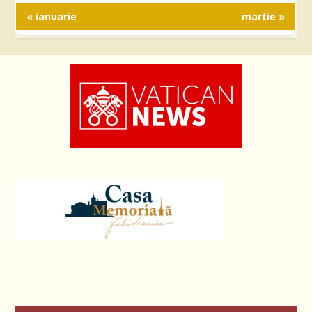
« ianuarie
martie »