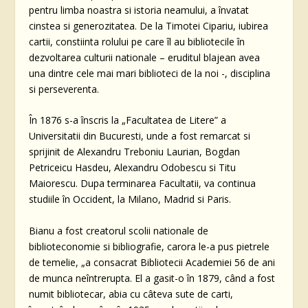
pentru limba noastra si istoria neamului, a învatat
cinstea si generozitatea. De la Timotei Cipariu, iubirea
cartii, constiinta rolului pe care îl au bibliotecile în
dezvoltarea culturii nationale – eruditul blajean avea
una dintre cele mai mari biblioteci de la noi -, disciplina
si perseverenta.
În 1876 s-a înscris la „Facultatea de Litere” a
Universitatii din Bucuresti, unde a fost remarcat si
sprijinit de Alexandru Treboniu Laurian, Bogdan
Petriceicu Hasdeu, Alexandru Odobescu si Titu
Maiorescu. Dupa terminarea Facultatii, va continua
studiile în Occident, la Milano, Madrid si Paris.
Bianu a fost creatorul scolii nationale de
biblioteconomie si bibliografie, carora le-a pus pietrele
de temelie, „a consacrat Bibliotecii Academiei 56 de ani
de munca neîntrerupta. El a gasit-o în 1879, când a fost
numit bibliotecar, abia cu câteva sute de carti,