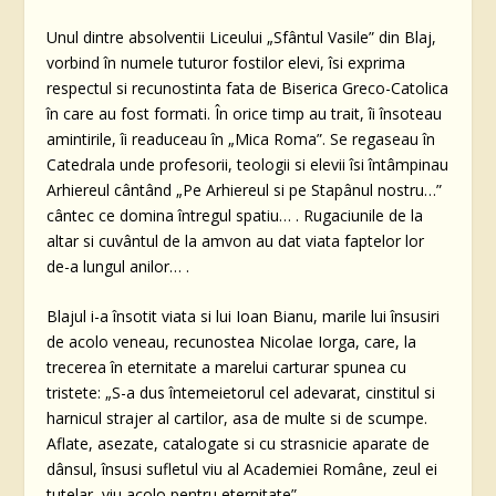
Unul dintre absolventii Liceului „Sfântul Vasile” din Blaj,
vorbind în numele tuturor fostilor elevi, îsi exprima
respectul si recunostinta fata de Biserica Greco-Catolica
în care au fost formati. În orice timp au trait, îi însoteau
amintirile, îi readuceau în „Mica Roma”. Se regaseau în
Catedrala unde profesorii, teologii si elevii îsi întâmpinau
Arhiereul cântând „Pe Arhiereul si pe Stapânul nostru…”
cântec ce domina întregul spatiu… . Rugaciunile de la
altar si cuvântul de la amvon au dat viata faptelor lor
de-a lungul anilor… .
Blajul i-a însotit viata si lui Ioan Bianu, marile lui însusiri
de acolo veneau, recunostea Nicolae Iorga, care, la
trecerea în eternitate a marelui carturar spunea cu
tristete: „S-a dus întemeietorul cel adevarat, cinstitul si
harnicul strajer al cartilor, asa de multe si de scumpe.
Aflate, asezate, catalogate si cu strasnicie aparate de
dânsul, însusi sufletul viu al Academiei Române, zeul ei
tutelar, viu acolo pentru eternitate”.