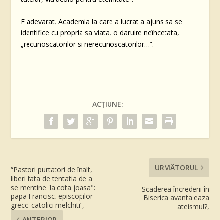
E adevarat, Academia la care a lucrat a ajuns sa se
identifice cu propria sa viata, o daruire neîncetata,
„recunoscatorilor si nerecunoscatorilor…”.
ACȚIUNE:
URMĂTORUL
“Pastori purtatori de înalt,
liberi fata de tentatia de a
se mentine 'la cota joasa":
Scaderea încrederii în
papa Francisc, episcopilor
Biserica avantajeaza
greco-catolici melchiti”,
ateismul?,
ANTERIOR