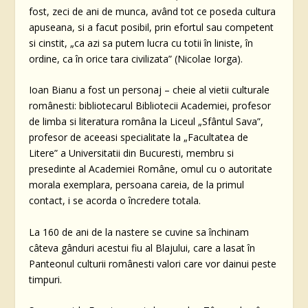
fost, zeci de ani de munca, având tot ce poseda cultura
apuseana, si a facut posibil, prin efortul sau competent
si cinstit, „ca azi sa putem lucra cu totii în liniste, în
ordine, ca în orice tara civilizata” (Nicolae Iorga).
Ioan Bianu a fost un personaj – cheie al vietii culturale
românesti: bibliotecarul Bibliotecii Academiei, profesor
de limba si literatura româna la Liceul „Sfântul Sava”,
profesor de aceeasi specialitate la „Facultatea de
Litere” a Universitatii din Bucuresti, membru si
presedinte al Academiei Române, omul cu o autoritate
morala exemplara, persoana careia, de la primul
contact, i se acorda o încredere totala.
La 160 de ani de la nastere se cuvine sa închinam
câteva gânduri acestui fiu al Blajului, care a lasat în
Panteonul culturii românesti valori care vor dainui peste
timpuri.