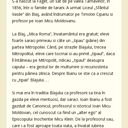
S-a nascut la Faget, un sat de pe valea Târnavelor, în
1856, într-o familie de tarani. A urmat Liceul „Sfântul
Vasile” din Blaj, având îndrumator pe Timotei Cipariu si
profesor pe Ioan Micu Moldovanu.
La Blaj, „Mica Roma”, învatamântul era gratuit; elevii
foarte saraci primeau si câte un ,,tipau” (pâine) din
partea Mitropoliei. Când, pe strazile Blajului, trecea
Mitropolitul, elevii care tocmai si-au primit „tipaul”, daca
îl întâlneau pe Mitropolit, ridicau ,,tipaul” deasupra
capului – era gestul lor de multumire si recunostinta
pentru pâinea zilnica. Despre Bianu se stie ca a crescut
cu „tipaii” Blajului… .
Si mai era în traditia Blajului ca profesorii sa tina în
gazda pe elevii merituosi, dar saraci. Ioan Bianu a fost
gazduit de Canonicul, profesorul si istoricul Ioan Micu
Moldovan, cel cunoscut ca fiind un „alter ego” al
Episcopului Inochentie Micu Klein. De la profesorul sau,
care i-a fost aproape toata viata, a învatat iubirea