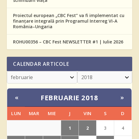
schimbăm viața”
Proiectul european „CBC Fest” va fi implementat cu
finanțare integrală prin Programul Interreg VI-A
România–Ungaria
ROHU00356 – CBC Fest NEWSLETTER #1 | Iulie 2026
CALENDAR ARTICOLE
FEBRUARIE 2018
«
»
LUN
MAR
MIE
J
VIN
S
D
1
2
3
4