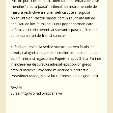
Pastori purtatori de Înalt, liberi fata de tentatia de a se
mentine 'la cota joasa", eliberati de instrumentele de
masura restrictive ale unei vieti caldute si supusa
obisnuintelor; Pastori saraci, care nu sunt atasati de
bani sau de lux, în mijlocul unui popor sarman care
sufera; vestitori coerenti ai sperantei pascale, în mers
continuu alaturi de frati si surori.»
«Când veti reveni la sediile voastre si-i veti întâlni pe
preoti, calugari, calugarite si credinciosi, amintiti-le ca
sunt în inima si rugaciunea Papei», a spus Sfâtul Parinte
în încheierea discursului adresat episcopilor greco-
catolici melchiti, invocând mijlocirea si protectia
Preasfintei Maria, Maica lui Dumnezeu si Regina Pacii.
RV/AM
Sursa: http://ro.radiovaticana.va