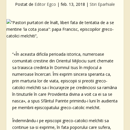
Postat de
Editor Egco
|
feb. 13, 2018
|
Stiri Eparhiale
“«În aceasta dificila perioada istorica, numeroase
comunitati crestine din Orientul Mijlociu sunt chemate
sa traiasca credinta în Domnul Isus în mijlocul a
numeroase încercari. Îmi exprim sincera speranta ca,
prin marturia lor de viata, episcopii si preotii greco-
catolici melchiti sa-i încurajeze pe credinciosi sa ramâna
în tinuturile în care Providenta divina a voit ca ei sa se
nasca», a spus Sfântul Parinte primindu-i luni în audienta
pe membrii episcopatului greco-catolic melchit.
Îndemnându-i pe episcopii greco-catolici melchiti sa
continue sa-si exprime, în fata poporului care sufera,