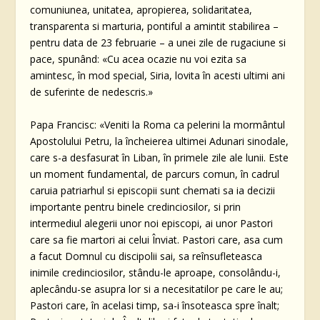
comuniunea, unitatea, apropierea, solidaritatea,
transparenta si marturia, pontiful a amintit stabilirea –
pentru data de 23 februarie – a unei zile de rugaciune si
pace, spunând: «Cu acea ocazie nu voi ezita sa
amintesc, în mod special, Siria, lovita în acesti ultimi ani
de suferinte de nedescris.»
Papa Francisc: «Veniti la Roma ca pelerini la mormântul
Apostolului Petru, la încheierea ultimei Adunari sinodale,
care s-a desfasurat în Liban, în primele zile ale lunii. Este
un moment fundamental, de parcurs comun, în cadrul
caruia patriarhul si episcopii sunt chemati sa ia decizii
importante pentru binele credinciosilor, si prin
intermediul alegerii unor noi episcopi, ai unor Pastori
care sa fie martori ai celui Înviat. Pastori care, asa cum
a facut Domnul cu discipolii sai, sa reînsufleteasca
inimile credinciosilor, stându-le aproape, consolându-i,
aplecându-se asupra lor si a necesitatilor pe care le au;
Pastori care, în acelasi timp, sa-i însoteasca spre înalt;