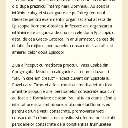
o zi dupa praznicul Întâmpinarii Domnului. Au sosit la
întâlnire calugari si calugarite de pe întreg teritoriul
Diecezei pentru evenimentul organizat anul acesta de
Episcopia Romano-Catolica. În fiecare an, organizarea
întâlnirii este asigurata de una din cele doua Episcopii; o
data, de cea Greco-Catolica, în anul urmator, de cea de
rit latin. În mijlocul persoanelor consacrate s-au aflat si
arhiereii celor doua Episcopii.
Ziua a început cu meditatia preotului Vass Csaba din
Congregatia Misiunii a calugarilor asa-numiti lazaristi.
"Stiu în cine am crezut" – acest cuvânt din Epistola lui
Pavel catre Timotei a fost motto-ul meditatiei. Au fost
amintite scopurile Zilei persoanelor consacrate asa cum
au fost ele formulate de Ioan Paul al II-lea atunci când a
înfiintat aceasta sarbatoare: multumire lui Dumnezeu
pentru darurile vietii consacrate, promovarea vietii
consacrate în rândul credinciosilor si oferirea posibilitatii
persoanelor consacrate de a constientiza frumusetea