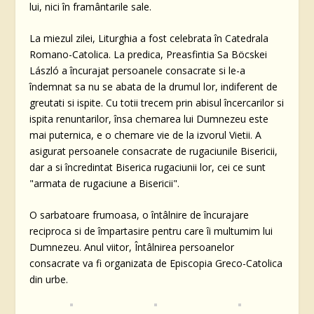
lui, nici în framântarile sale.
La miezul zilei, Liturghia a fost celebrata în Catedrala
Romano-Catolica. La predica, Preasfintia Sa Böcskei
László a încurajat persoanele consacrate si le-a
îndemnat sa nu se abata de la drumul lor, indiferent de
greutati si ispite. Cu totii trecem prin abisul încercarilor si
ispita renuntarilor, însa chemarea lui Dumnezeu este
mai puternica, e o chemare vie de la izvorul Vietii. A
asigurat persoanele consacrate de rugaciunile Bisericii,
dar a si încredintat Biserica rugaciunii lor, cei ce sunt
"armata de rugaciune a Bisericii".
O sarbatoare frumoasa, o întâlnire de încurajare
reciproca si de împartasire pentru care îi multumim lui
Dumnezeu. Anul viitor, Întâlnirea persoanelor
consacrate va fi organizata de Episcopia Greco-Catolica
din urbe.