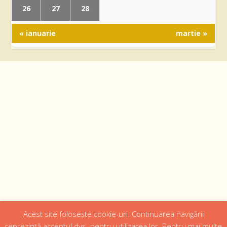
26
27
28
« ianuarie
martie »
Acest site folosește cookie-uri. Continuarea navigării
Designed by
Web Design 4Us Consulting
|
reprezintă acceptul dvs. pentru utilizarea lor. Pentru mai multe