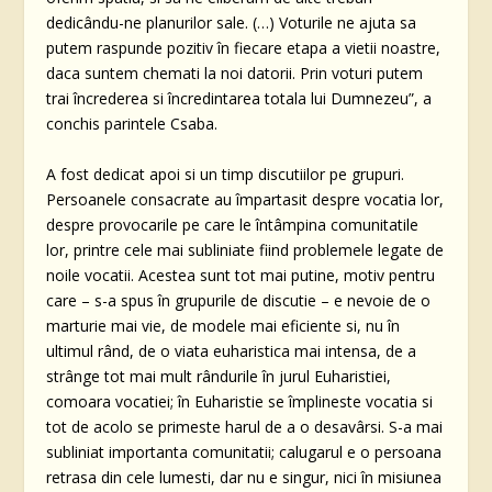
dedicându-ne planurilor sale. (…) Voturile ne ajuta sa
putem raspunde pozitiv în fiecare etapa a vietii noastre,
daca suntem chemati la noi datorii. Prin voturi putem
trai încrederea si încredintarea totala lui Dumnezeu”, a
conchis parintele Csaba.
A fost dedicat apoi si un timp discutiilor pe grupuri.
Persoanele consacrate au împartasit despre vocatia lor,
despre provocarile pe care le întâmpina comunitatile
lor, printre cele mai subliniate fiind problemele legate de
noile vocatii. Acestea sunt tot mai putine, motiv pentru
care – s-a spus în grupurile de discutie – e nevoie de o
marturie mai vie, de modele mai eficiente si, nu în
ultimul rând, de o viata euharistica mai intensa, de a
strânge tot mai mult rândurile în jurul Euharistiei,
comoara vocatiei; în Euharistie se împlineste vocatia si
tot de acolo se primeste harul de a o desavârsi. S-a mai
subliniat importanta comunitatii; calugarul e o persoana
retrasa din cele lumesti, dar nu e singur, nici în misiunea