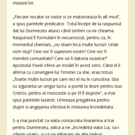
misiunii lor.
„Fiecare vocatie se naste si se maturizeaza în alt mod”,
a spus parintele predicator. Totul începe de la raspunsul
dat lui Dumnezeu atunci când simtim ca ne cheama.
Raspunsul îl formulam în necunoscut, pentru ca, în
momentul chemarii, „nu stiam înca multe lucruri: Unde
vom sluji? Cine vor fi superiorii nostri? Cine vor fi
membrii comunitatii? Care va fi datoria noastra?”
Apostolul Pavel ofera un model în acest sens. Când el îi
afirma cu convingere lui Timotei ca stie, erau totusi
„foarte multe lucruri pe care nici el nu le cunostea. Stia
cu siguranta un singur lucru: a pornit la drum pentru Isus
Cristos, pentru el munceste si pe El îl slujeste”, a mai
spus parintele lazarist. Urmeaza pregatirea pentru
slujire si angajarea efectiva în misiunea încredintata.
S-a mai punctat ca viata consacrata înseamna a trai
pentru Dumnezeu, adica a ne „încredinta viata Lui, sa-i
oferim spatiu, si sa ne eliberam de alte treburi