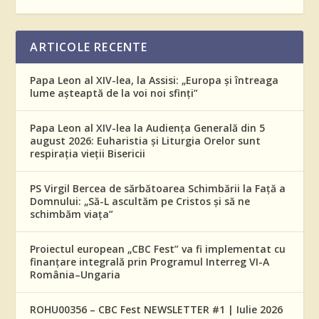
ARTICOLE RECENTE
Papa Leon al XIV-lea, la Assisi: „Europa și întreaga
lume așteaptă de la voi noi sfinți”
Papa Leon al XIV-lea la Audiența Generală din 5
august 2026: Euharistia și Liturgia Orelor sunt
respirația vieții Bisericii
PS Virgil Bercea de sărbătoarea Schimbării la Față a
Domnului: „Să-L ascultăm pe Cristos și să ne
schimbăm viața”
Proiectul european „CBC Fest” va fi implementat cu
finanțare integrală prin Programul Interreg VI-A
România–Ungaria
ROHU00356 – CBC Fest NEWSLETTER #1 | Iulie 2026