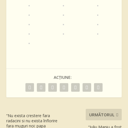
ACȚIUNE:
URMĂTORUL
“Nu exista crestere fara
radacini si nu exista înflorire
fara muguri noi: papa
“Iuliu Maniu a fost