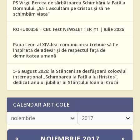
PS Virgil Bercea de sărbătoarea Schimbării la Față a
Domnului: „Să-L ascultăm pe Cristos și să ne
schimbăm viața”
ROHU00356 – CBC Fest NEWSLETTER #1 | Iulie 2026
Papa Leon al XIV-lea: comunicarea trebuie să fie
inspirată de adevăr și de respectul față de
demnitatea umană
5-6 august 2026: la Stânceni se desfășoară colocviul
internațional „Schimbarea la Față a lui Hristos”,
dedicat anului jubiliar al Sfântului Ioan al Crucii
CALENDAR ARTICOLE
NOIEMBRIE 2017
«
»