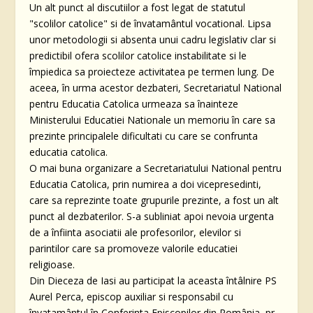
Un alt punct al discutiilor a fost legat de statutul
"scolilor catolice" si de învatamântul vocational. Lipsa
unor metodologii si absenta unui cadru legislativ clar si
predictibil ofera scolilor catolice instabilitate si le
împiedica sa proiecteze activitatea pe termen lung. De
aceea, în urma acestor dezbateri, Secretariatul National
pentru Educatia Catolica urmeaza sa înainteze
Ministerului Educatiei Nationale un memoriu în care sa
prezinte principalele dificultati cu care se confrunta
educatia catolica.
O mai buna organizare a Secretariatului National pentru
Educatia Catolica, prin numirea a doi vicepresedinti,
care sa reprezinte toate grupurile prezinte, a fost un alt
punct al dezbaterilor. S-a subliniat apoi nevoia urgenta
de a înfiinta asociatii ale profesorilor, elevilor si
parintilor care sa promoveze valorile educatiei
religioase.
Din Dieceza de Iasi au participat la aceasta întâlnire PS
Aurel Perca, episcop auxiliar si responsabil cu
învatamântul în Conferinta Episcopilor din România, pr.