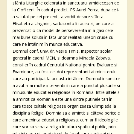
sfânta Liturghie celebrata în sanctuarul arhidiecezan de
la Ciofliceni. În cadrul predicii, PS Aurel Perca, dupa ce i-
a salutat pe cei prezenti, a vorbit despre sfânta
Elisabeta a Ungariei, sarbatorita în acea zi, pe care a
prezentat-o ca model de perseverenta în a gasi cele
mai bune solutii în fata unor realitati uneori crude cu
care ne întâlnim în munca educativa.
Domnul conf. univ. dr. Vasile Timis, inspector scolar
general în cadrul MEN, si doamna Mihaela Zabava,
consilier în cadrul Centrului National pentru Evaluare si
Examinare, au fost cei doi reprezentanti ai ministerului
care au participat la aceasta întâlnire. Domnul inspector
a avut mai multe interventii în care a punctat plusurile si
minusurile educatiei religioase în România. Între altele s-
a amintit ca România este una dintre putinele tari în
care toate cultele religioase organizeaza Olimpiada la
disciplina Religie. Domnia sa a amintit si câteva pericole
care ameninta educatia religioasa, cum ar fi ideologiile
care vor sa scoata religia în afara spatiului public, prin
relativizarea ei, apoi riscul de fanatizare a religiei etc.