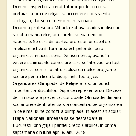
Domnul inspector a cerut tuturor profesorilor sa
pretuiasca ora de religie, sa îi confere consistenta
teologica, dar si o dimensiune misionara.
Doamna profesoara Mihaela Zabava a adus în discutie
situatia manualelor, auxiliarelor si examenelor
nationale. Se cere din partea profesorilor catolici o
implicare activa în formarea echipelor de lucru
organizate în acest sens. De asemenea, având în
vedere schimbarile curriculare care se întrevad, au fost
organizate comisii pentru realizarea noilor programe
scolare pentru liceu la disciplinele teologice.
Organizarea Olimpiadei de Religie a fost un punct
important al discutiilor. Dupa ce reprezentantul Diecezei
de Timisoara a prezentat concluziile Olimpiadei din anul
scolar precedent, atentia s-a concentrat pe organizarea
în cele mai bune conditii a olimpiadei în acest an scolar.
Etapa Nationala urmeaza sa se desfasoare la
Bucuresti, prin grija Eparhiei Greco-Catolice, în prima
saptamâna din luna aprilie, anul 2018.