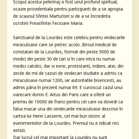
Scopul acestui pelerinaj a fost unul profund spiritual,
ocazie providentiala pentru participanti de a se apropia
de scaunul Sfintei Marturisiri si de a se încredinta
ocrotirii Preasfintei Fecioare Maria.
Sanctuarul de la Lourdes este celebru pentru vindecarile
miraculoase care se petrec acolo. Biroul medical de
constatari de la Lourdes, format din peste 5000 de
medici din peste 30 de tari si în care intra nu numai
medici catolici, dar si evrei, protestanti, indieni, atei, din
zecile de mii de cazuri de vindecari studiate a admis ca
miraculoase numai 1200, iar autoritatile bisericesti, au
admis pâna în prezent numai 69. E cunoscut cazul unui
oarecare domn E. Artus din Paris care a oferit un
premiu de 10000 de franci pentru cel care va dovedi ca
falsa macar una din vindecarile miraculoase descrise în
cartea lui Henri Lasserre, cel mai bun istoric al
evenimentelor de la Lourdes. Premiul nu e ridicat nici
astazi.
Dar lucrul cel mai important la Lourdes nu sunt