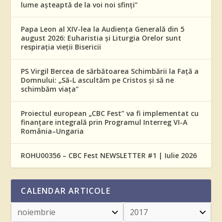
lume așteaptă de la voi noi sfinți”
Papa Leon al XIV-lea la Audiența Generală din 5
august 2026: Euharistia și Liturgia Orelor sunt
respirația vieții Bisericii
PS Virgil Bercea de sărbătoarea Schimbării la Față a
Domnului: „Să-L ascultăm pe Cristos și să ne
schimbăm viața”
Proiectul european „CBC Fest” va fi implementat cu
finanțare integrală prin Programul Interreg VI-A
România–Ungaria
ROHU00356 – CBC Fest NEWSLETTER #1 | Iulie 2026
CALENDAR ARTICOLE