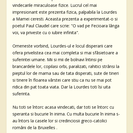
vindecarile miraculoase fizice. Lucrul cel mai
impresionant este prezenta fizica, palpabila la Lourdes
a Mamei ceresti. Aceasta prezenta a experimentat-o si
poetul Paul Claudel care scrie: "O vad pe Fecioara lânga
voi, va priveste cu o iubire infinita".
Omeneste vorbind, Lourdes-ul e locul disperarii care
ofera privelistea cea mai completa si mai sfâsietoare a
suferintei umane. Mii si mii de bolnavi întinsi pe
brancardele lor, copilasi orbi, paralizati, rahitici strânsi la
pieptul lor de mama sau de tata disperati, sute de tineri
si tinere în floarea vârstei care stiu ca nu se mai pot
ridica din pat toata viata. Dar la Lourdes toti îsi uita
suferinta.
Nu toti se întorc acasa vindecati, dar toti se întorc cu
speranta si bucurie în inima. Cu multa bucurie în inima s-
au întors la casele lor si credinciosii greco-catolici
români de la Bruxelles .