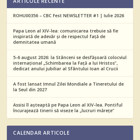
ARTICOLE RECENTE
ROHU00356 – CBC Fest NEWSLETTER #1 | Iulie 2026
Papa Leon al XIV-lea: comunicarea trebuie să fie
inspirată de adevăr și de respectul față de
demnitatea umană
5-6 august 2026: la Stânceni se desfășoară colocviul
internațional „Schimbarea la Față a lui Hristos”,
dedicat anului jubiliar al Sfântului Ioan al Crucii
A fost lansat Imnul Zilei Mondiale a Tineretului de
la Seul din 2027
Assisi îl așteaptă pe Papa Leon al XIV-lea. Pontiful
încurajează tinerii să viseze la „lucruri mărețe”
CALENDAR ARTICOLE