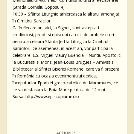
Memorialului Victimelor Comunismului si al Rezistentei
(Strada Corneliu Coposu 4)
10:30 – Sfânta Liturghie arhiereasca la altarul amenajat
în Cimitirul Saracilor
Ca în fiecare an, aici, la Sighet, sunt asteptati
credinciosi, preoti si episcopi catolici de ambele rituri
pentru a celebra Sfânta Jertfa Liturgica la Cimitirul
Saracilor. De asemenea, în acest an, vor participa la
celebrare: E.S. Miguel Maury Buendia – Nuntiu Apostolic
la Bucuresti si Mons. Jean-Louis Bruguès – Arhivist si
Bibliotecar al Sfintei Biserici Romane, care va fi prezent
în România cu ocazia evenimentului dedicat
începuturilor Eparhiei greco-catolice de Maramures, ce
se va desfasura la Baia Mare pe data de 12 mai.
Sursa: http://www.episcopiamm.ro
ACȚIUNE: