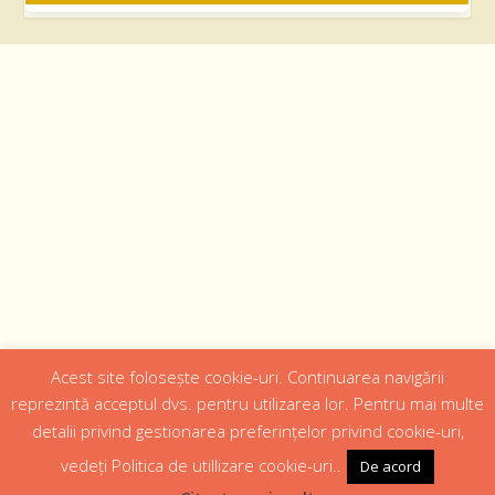
Acest site folosește cookie-uri. Continuarea navigării
Designed by
Web Design 4Us Consulting
|
reprezintă acceptul dvs. pentru utilizarea lor. Pentru mai multe
detalii privind gestionarea preferințelor privind cookie-uri,
Acasa
Istoric
Episcopul
Institutii
Media
Cateheza
vedeți Politica de utillizare cookie-uri..
De acord
Parteneri
Contact
Politică confidențialitate