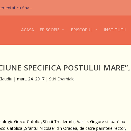
mentat cu fina...
ACASA
EPISCOPIE
EPISCOPUL
INSTITUTII
CIUNE SPECIFICA POSTULUI MARE”,
Claudiu
|
mart. 24, 2017
|
Stiri Eparhiale
logic Greco-Catolic „Sfintii Trei Ierarhi, Vasile, Grigore si Ioan” au
reco-Catolica „Sfântul Nicolae” din Oradea, de catre parintele rector,