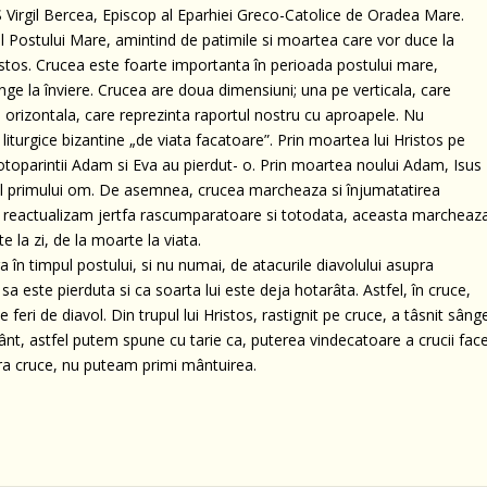
SS Virgil Bercea, Episcop al Eparhiei Greco-Catolice de Oradea Mare.
ul Postului Mare, amintind de patimile si moartea care vor duce la
istos. Crucea este foarte importanta în perioada postului mare,
ge la înviere. Crucea are doua dimensiuni; una pe verticala, care
orizontala, care reprezinta raportul nostru cu aproapele. Nu
liturgice bizantine „de viata facatoare”. Prin moartea lui Hristos pe
otoparintii Adam si Eva au pierdut- o. Prin moartea noului Adam, Isus
atul primului om. De asemnea, crucea marcheaza si înjumatatirea
uci reactualizam jertfa rascumparatoare si totodata, aceasta marcheaz
 la zi, de la moarte la viata.
 în timpul postului, si nu numai, de atacurile diavolului asupra
 sa este pierduta si ca soarta lui este deja hotarâta. Astfel, în cruce,
 feri de diavol. Din trupul lui Hristos, rastignit pe cruce, a tâsnit sâng
ânt, astfel putem spune cu tarie ca, puterea vindecatoare a crucii fac
fara cruce, nu puteam primi mântuirea.