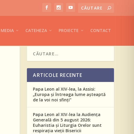
MEDIA
CATEHEZA
PROIECTE
CONTACT
ARTICOLE RECENTE
Papa Leon al XIV-lea, la Assisi:
„Europa și întreaga lume așteaptă
de la voi noi sfinți”
Papa Leon al XIV-lea la Audiența
Generală din 5 august 2026:
Euharistia și Liturgia Orelor sunt
respirația vieții Bisericii