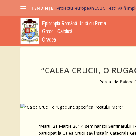
TENDINȚE:
Proiectul european „CBC Fest” va fi imple
“CALEA CRUCII, O RUGA
Postat de
Baidoc 
“Marti, 21 Martie 2017, seminaristii Seminarului Teo
participat la Calea Crucii savârsita în Catedrala G