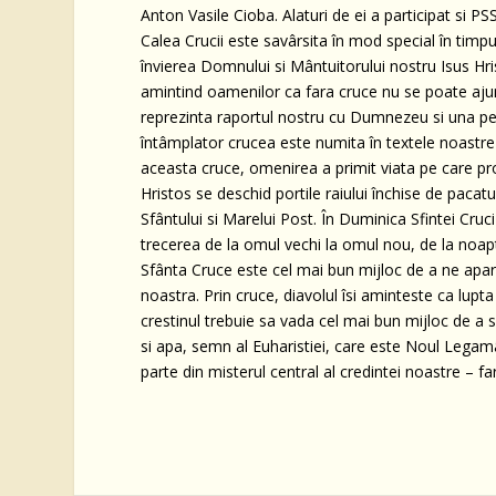
Anton Vasile Cioba. Alaturi de ei a participat si P
Calea Crucii este savârsita în mod special în timp
învierea Domnului si Mântuitorului nostru Isus Hr
amintind oamenilor ca fara cruce nu se poate ajun
reprezinta raportul nostru cu Dumnezeu si una pe 
întâmplator crucea este numita în textele noastre 
aceasta cruce, omenirea a primit viata pe care pr
Hristos se deschid portile raiului închise de pac
Sfântului si Marelui Post. În Duminica Sfintei Cr
trecerea de la omul vechi la omul nou, de la noapte
Sfânta Cruce este cel mai bun mijloc de a ne apara
noastra. Prin cruce, diavolul îsi aminteste ca lupta
crestinul trebuie sa vada cel mai bun mijloc de a se
si apa, semn al Euharistiei, care este Noul Legam
parte din misterul central al credintei noastre – 