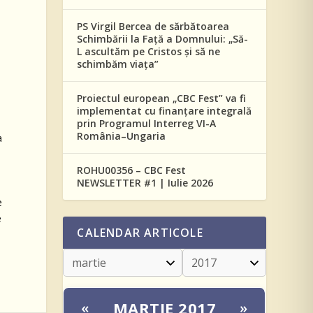
PS Virgil Bercea de sărbătoarea
Schimbării la Față a Domnului: „Să-
L ascultăm pe Cristos și să ne
schimbăm viața”
Proiectul european „CBC Fest” va fi
implementat cu finanțare integrală
prin Programul Interreg VI-A
România–Ungaria
a
ROHU00356 – CBC Fest
NEWSLETTER #1 | Iulie 2026
e
e
CALENDAR ARTICOLE
MARTIE 2017
«
»