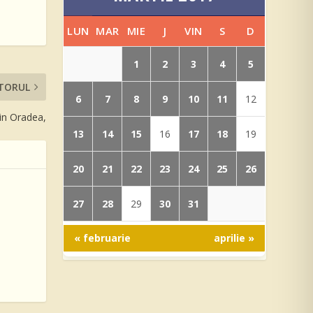
LUN
MAR
MIE
J
VIN
S
D
1
2
3
4
5
TORUL
6
7
8
9
10
11
12
din Oradea,
13
14
15
17
18
16
19
20
21
22
23
24
25
26
27
28
30
31
29
« februarie
aprilie »