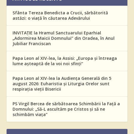
Sfânta Tereza Benedicta a Crucii, sărbătorită
astăzi: o viață în căutarea Adevărului
INVITAȚIE la Hramul Sanctuarului Eparhial
„Adormirea Maicii Domnului” din Oradea, în Anul
Jubiliar Franciscan
Papa Leon al XIV-lea, la Assisi: „Europa și întreaga
lume așteaptă de la voi noi sfinți”
Papa Leon al XIV-lea la Audiența Generală din 5
august 2026: Euharistia și Liturgia Orelor sunt
respirația vieții Bisericii
PS Virgil Bercea de sărbătoarea Schimbării la Față a
Domnului: „Să-L ascultăm pe Cristos și să ne
schimbăm viața”