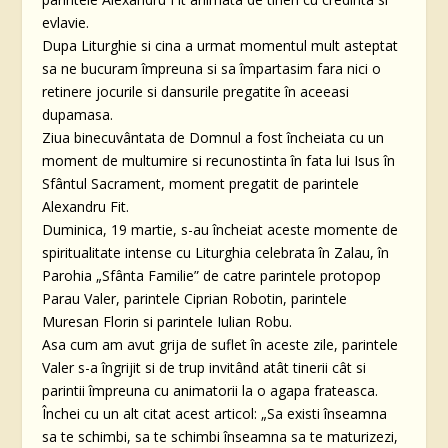
evlavie.
Dupa Liturghie si cina a urmat momentul mult asteptat
sa ne bucuram împreuna si sa împartasim fara nici o
retinere jocurile si dansurile pregatite în aceeasi
dupamasa.
Ziua binecuvântata de Domnul a fost încheiata cu un
moment de multumire si recunostinta în fata lui Isus în
Sfântul Sacrament, moment pregatit de parintele
Alexandru Fit.
Duminica, 19 martie, s-au încheiat aceste momente de
spiritualitate intense cu Liturghia celebrata în Zalau, în
Parohia „Sfânta Familie” de catre parintele protopop
Parau Valer, parintele Ciprian Robotin, parintele
Muresan Florin si parintele Iulian Robu.
Asa cum am avut grija de suflet în aceste zile, parintele
Valer s-a îngrijit si de trup invitând atât tinerii cât si
parintii împreuna cu animatorii la o agapa frateasca.
Închei cu un alt citat acest articol: „Sa existi înseamna
sa te schimbi, sa te schimbi înseamna sa te maturizezi,