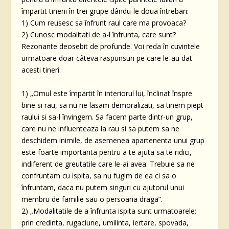
împartit tinerii în trei grupe dându-le doua întrebari:
1) Cum reusesc sa înfrunt raul care ma provoaca?
2) Cunosc modalitati de a-l înfrunta, care sunt?
Rezonante deosebit de profunde. Voi reda în cuvintele
urmatoare doar câteva raspunsuri pe care le-au dat
acesti tineri:
1) „Omul este împartit în interiorul lui, înclinat înspre
bine si rau, sa nu ne lasam demoralizati, sa tinem piept
raului si sa-l învingem. Sa facem parte dintr-un grup,
care nu ne influenteaza la rau si sa putem sa ne
deschidem inimile, de asemenea apartenenta unui grup
este foarte importanta pentru a te ajuta sa te ridici,
indiferent de greutatile care le-ai avea. Trebuie sa ne
confruntam cu ispita, sa nu fugim de ea ci sa o
înfruntam, daca nu putem singuri cu ajutorul unui
membru de familie sau o persoana draga”.
2) „Modalitatile de a înfrunta ispita sunt urmatoarele:
prin credinta, rugaciune, umilinta, iertare, spovada,