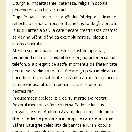
Liturghie, Împartasanie, cateheza, religia în scoala,
perseverenta în lupta cu raul”.
Dupa împartasirea acestor gânduri întelepte si timp de
reflectie a urmat a treia meditatie legata de „Învierea lui
Isus si Sfintenia Sa”, la care fiecare crestin este chemat,
sa devina Sfânt, dând ca exemplu mirosul placut si
intens al mirului.
Atentia si participarea tinerilor a fost de apreciat,
renuntând în cursul meditatiilor si a grupurilor la iubitul
telefon. S-a pregatit de astfel momentul de fraternitate
pentru seara din 18 martie, fiecare grup s-a implicat cu
bucurie si responsabilitate, creând o atmosfera placuta
si armonioasa atât la repetitii cât si în momentul
desfasurarii.
În dupamasa aceleasi zile de 18 martie s-a recitat
Rozarul meditat, având ca tema Patimile lui Isus
pregatit de sora Andreea Avram, dupa un pic de timp
liber si reflectie personala în propriile camere a urmat
Sfânta Liturghie celebrata de parintele Iulian Robu si
parintele Alexandru Fit animata de tineri cu credinta si