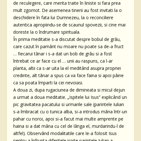
de reculegere, care merita traite în liniste si fara prea
mult zgomot. De asemenea tinerii au fost invitati la o
deschidere în fata lui Dumnezeu, la o reconciliere
autentica apropiindu-se de scaunul spovezii, si cine mai
doreste la o îndrumare spirituala.
În prima meditatie s-a discutat despre bobul de grâu,
care cazut în pamânt nu moare nu poate sa de-a fruct
… fiecarui tânar i s-a dat un bob de grâu si a fost
întrebat ce ar face cu el … unii au raspuns, ca l-ar
planta, altii ca s-ar uita la el meditând asupra propriei
credinte, alt tânar a spus ca va face faina si apoi pâine
ca sa poata împarti la cei nevoiasi.
A doua zi, dupa rugaciunea de dimineata si micul dejun
a urmat a doua meditatie. „Ispitele lui Isus” explicând un
pic gravitatea pacatului si urmarile sale (parintele Iulian
s-a îmbracat cu o tunica alba, si-a introdus mâna într-un
pahar cu noroi, apoi si-a facut mai multe amprente pe
haina si a dat mâna cu cel de lânga el, murdarindu-l de
altfel). Observând modalitatile care le-a folosit Isus
pentru a înfrunta diferitele ispite parintele Iulian a