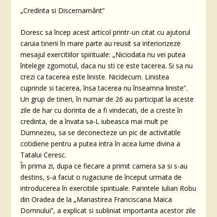
„Credinta si Discernamânt”
Doresc sa încep acest articol printr-un citat cu ajutorul
caruia tinerii în mare parte au reusit sa interiorizeze
mesajul exercitiilor spirituale: „Niciodata nu vei putea
întelege zgomotul, daca nu sti ce este tacerea. Si sa nu
crezi ca tacerea este liniste. Nicidecum. Linistea
cuprinde si tacerea, însa tacerea nu înseamna liniste”.
Un grup de tineri, în numar de 26 au participat la aceste
zile de har cu dorinta de a fi vindecati, de a creste în
credinta, de a învata sa-L iubeasca mai mult pe
Dumnezeu, sa se deconecteze un pic de activitatile
cotidiene pentru a putea intra în acea lume divina a
Tatalui Ceresc.
În prima zi, dupa ce fiecare a primit camera sa si s-au
destins, s-a facut o rugaciune de început urmata de
introducerea în exercitiile spirituale. Parintele Iulian Robu
din Oradea de la „Manastirea Franciscana Maica
Domnului”, a explicat si subliniat importanta acestor zile