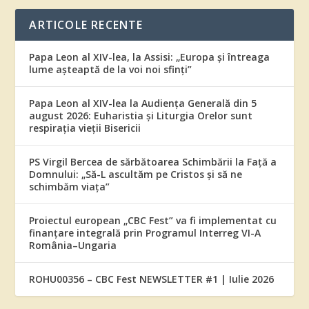
ARTICOLE RECENTE
Papa Leon al XIV-lea, la Assisi: „Europa și întreaga
lume așteaptă de la voi noi sfinți”
Papa Leon al XIV-lea la Audiența Generală din 5
august 2026: Euharistia și Liturgia Orelor sunt
respirația vieții Bisericii
PS Virgil Bercea de sărbătoarea Schimbării la Față a
Domnului: „Să-L ascultăm pe Cristos și să ne
schimbăm viața”
Proiectul european „CBC Fest” va fi implementat cu
finanțare integrală prin Programul Interreg VI-A
România–Ungaria
ROHU00356 – CBC Fest NEWSLETTER #1 | Iulie 2026