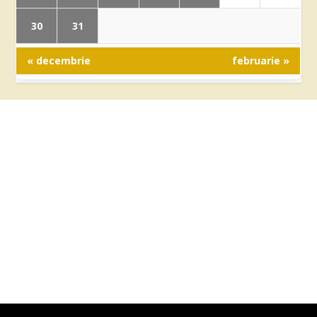
30
31
« decembrie
februarie »