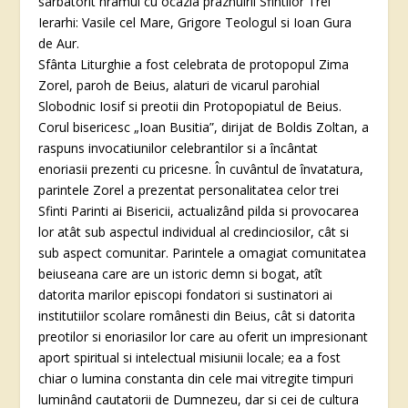
sarbatorit hramul cu ocazia praznuirii Sfintilor Trei
Ierarhi: Vasile cel Mare, Grigore Teologul si Ioan Gura
de Aur.
Sfânta Liturghie a fost celebrata de protopopul Zima
Zorel, paroh de Beius, alaturi de vicarul parohial
Slobodnic Iosif si preotii din Protopopiatul de Beius.
Corul bisericesc „Ioan Busitia”, dirijat de Boldis Zoltan, a
raspuns invocatiunilor celebrantilor si a încântat
enoriasii prezenti cu pricesne. În cuvântul de învatatura,
parintele Zorel a prezentat personalitatea celor trei
Sfinti Parinti ai Bisericii, actualizând pilda si provocarea
lor atât sub aspectul individual al credinciosilor, cât si
sub aspect comunitar. Parintele a omagiat comunitatea
beiuseana care are un istoric demn si bogat, atît
datorita marilor episcopi fondatori si sustinatori ai
institutiilor scolare românesti din Beius, cât si datorita
preotilor si enoriasilor lor care au oferit un impresionant
aport spiritual si intelectual misiunii locale; ea a fost
chiar o lumina constanta din cele mai vitregite timpuri
luminând cautatorii de Dumnezeu, dar si cei de cultura