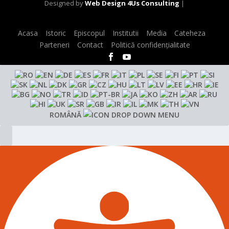
Designed by
Web Design 4Us Consulting
|
Acasa
Istoric
Episcopul
Institutii
Media
Cateheza
Parteneri
Contact
Politică confidențialitate
ROMÂNĂ