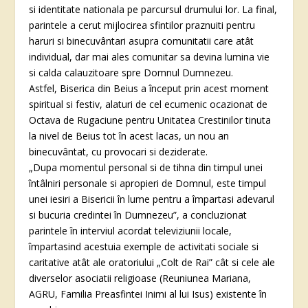
si identitate nationala pe parcursul drumului lor. La final,
parintele a cerut mijlocirea sfintilor praznuiti pentru
haruri si binecuvântari asupra comunitatii care atât
individual, dar mai ales comunitar sa devina lumina vie
si calda calauzitoare spre Domnul Dumnezeu.
Astfel, Biserica din Beius a început prin acest moment
spiritual si festiv, alaturi de cel ecumenic ocazionat de
Octava de Rugaciune pentru Unitatea Crestinilor tinuta
la nivel de Beius tot în acest lacas, un nou an
binecuvântat, cu provocari si deziderate.
„Dupa momentul personal si de tihna din timpul unei
întâlniri personale si apropieri de Domnul, este timpul
unei iesiri a Bisericii în lume pentru a împartasi adevarul
si bucuria credintei în Dumnezeu”, a concluzionat
parintele în interviul acordat televiziunii locale,
împartasind acestuia exemple de activitati sociale si
caritative atât ale oratoriului „Colt de Rai” cât si cele ale
diverselor asociatii religioase (Reuniunea Mariana,
AGRU, Familia Preasfintei Inimi al lui Isus) existente în