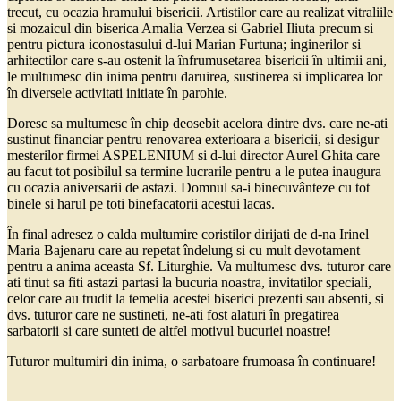
trecut, cu ocazia hramului bisericii. Artistilor care au realizat vitraliile
si mozaicul din biserica Amalia Verzea si Gabriel Iliuta precum si
pentru pictura iconostasului d-lui Marian Furtuna; inginerilor si
arhitectilor care s-au ostenit la înfrumusetarea bisericii în ultimii ani,
le multumesc din inima pentru daruirea, sustinerea si implicarea lor
în diversele activitati initiate în parohie.
Doresc sa multumesc în chip deosebit acelora dintre dvs. care ne-ati
sustinut financiar pentru renovarea exterioara a bisericii, si desigur
mesterilor firmei ASPELENIUM si d-lui director Aurel Ghita care
au facut tot posibilul sa termine lucrarile pentru a le putea inaugura
cu ocazia aniversarii de astazi. Domnul sa-i binecuvânteze cu tot
binele si harul pe toti binefacatorii acestui lacas.
În final adresez o calda multumire coristilor dirijati de d-na Irinel
Maria Bajenaru care au repetat îndelung si cu mult devotament
pentru a anima aceasta Sf. Liturghie. Va multumesc dvs. tuturor care
ati tinut sa fiti astazi partasi la bucuria noastra, invitatilor speciali,
celor care au trudit la temelia acestei biserici prezenti sau absenti, si
dvs. tuturor care ne sustineti, ne-ati fost alaturi în pregatirea
sarbatorii si care sunteti de altfel motivul bucuriei noastre!
Tuturor multumiri din inima, o sarbatoare frumoasa în continuare!