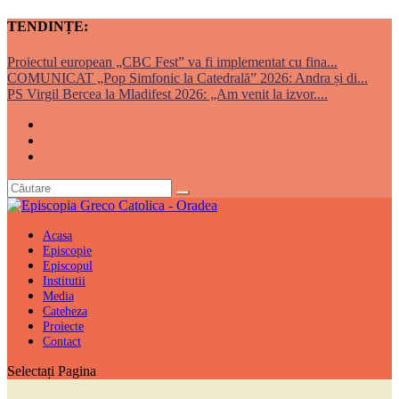
TENDINȚE:
Proiectul european „CBC Fest” va fi implementat cu fina...
COMUNICAT „Pop Simfonic la Catedrală” 2026: Andra și di...
PS Virgil Bercea la Mladifest 2026: „Am venit la izvor....
Acasa
Episcopie
Episcopul
Institutii
Media
Cateheza
Proiecte
Contact
Selectați Pagina