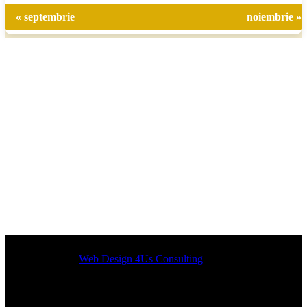
« septembrie
noiembrie »
Designed by
Web Design 4Us Consulting
|