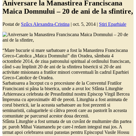
Aniversare la Manastirea Franciscana
Maica Domnului – 20 de ani de la sfintire,
Postat de
Szűcs Alexandra-Cristina
|
oct. 5, 2014
|
Stiri Eparhiale
“Mare bucurie si mare sarbatoare a fost la Manastirea Franciscana
Greco-Catolica „Maica Domnului” din Oradea, sâmbata 4
octombrie 2014, de ziua patronului spiritual al ordinului franciscan,
când s-au împlinit 20 de ani de la sfintirea bisericii si 20 de ani
activitate misionara a fratilor minori conventuali în cadrul Eparhiei
Greco-Catolice de Oradea.
Sarbatoarea a început cu o procesiune de la Conventul Fratilor
Franciscani si pâna la biserica, unde a avut loc Sfânta Liturghie
Arhiereasca celebrata de Preasfintitul nostru Episcop Virgil Bercea
împreuna cu aproximativ 40 de preoti. Liturghia a fost animata de
corul bisericii, iar la aceasta sarbatoare au fost prezenti si
seminaristii, calugaritele si câtiva preoti care au pastorit în aceasta
comunitate pe parcursul acestor doua decenii.
Sfânta Liturghie a fost urmata de un cuvânt de multumire din partea
pr. paroh Mihai Vatamanelu pe care-l redam integral mai jos. A
urmat apoi celebrarea unui parastas pentru Episcopul Vasile Hossu