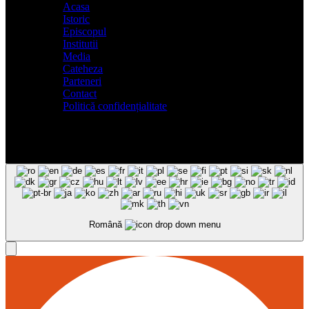
Acasa
Istoric
Episcopul
Institutii
Media
Cateheza
Parteneri
Contact
Politică confidențialitate
Română