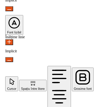
Implicit
Font lizibil
Înălțime linie
Implicit
Cursor
Spațiu între litere
Grosime font