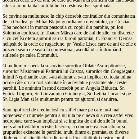
adus o importanta contributie la cresterea dvs. spirituala.
Se cuvine sa multumesc în chip deosebit confratilor din comunitatea
de la Oradea, pr. Mihai Blajut guardianul conventului, pr. Cristian
Tiba neobosit în munca pastorala cu copiii din parohie, pr. Ion
Solomon confesor, fr. Toader Mârza care de ani de zile, cu discretie
si cu zel îsi ofera ajutorul sau la biroul parohial, fr. Francisc Demsa
nelipsit de la orele de rugaciune, pr. Vasile Lisca care de ani de zile e
prezent seara de seara în confesional, ascultând si îndrumând
sufletele pe calea Domnului.
O multumire speciala se cuvine surorilor Oblate Asumptioniste,
surorilor Misionare al Patimirii lui Cristos, surorilor din Congregatia
Inimii Neprihanite care s-au alaturat si s-au implicat cu toata inima
ori de câte ori au fost solicitate în activitatile pastorale ale acestei
parohii. Le amintim în mod deosebit pe sr. Angela Bitiusca, Sr.
Felicia Unguru, Sr. Giovannina Giubergia, Sr. Letitia Lucaci si pe
Sr. Ligia Man si le multumim pentru tot ajutorul si daruirea.
Sunt apoi zeci de credinciosi cu suflet mare pe care nu-i mai
pomenesc cu numele pentru a nu uita pe cineva si a crea astfel vreo
nedreptate care s-au implicat si se implica de ani de zile în bunul
mers al activitatilor acestei biserici, la conducerea asociatiilor si
grupurilor existente în parohie, multi dintre ei premiati cu diverse
diplome si distinctii chiar din partea Preasfintitului nostru, anul