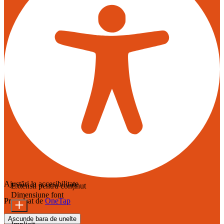
Ajustări la accesibilitate
Extensii pentru conținut
Dimensiune font
Propulsat de
OneTap
Ascunde bara de unelte