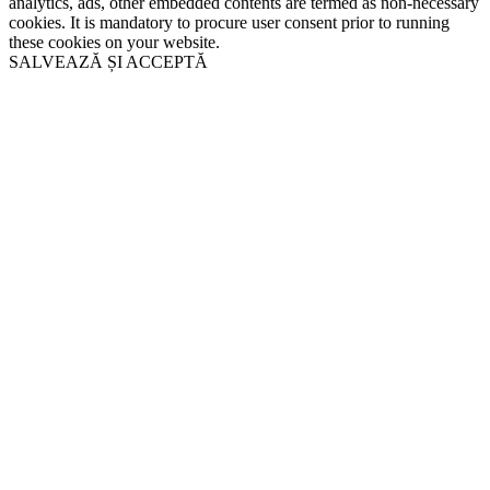
analytics, ads, other embedded contents are termed as non-necessary
cookies. It is mandatory to procure user consent prior to running
these cookies on your website.
SALVEAZĂ ȘI ACCEPTĂ