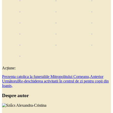
Acțiune:
Prezenta catolica la funeraliile Mitropolitului Corneanu,
Anterior
Următorul
Re-deschiderea activitatii în centrul de zi pentru copii din
Ioanis,
Despre autor