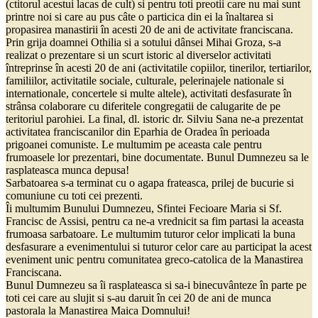
(ctitorul acestui lacas de cult) si pentru toti preotii care nu mai sunt
printre noi si care au pus câte o particica din ei la înaltarea si
propasirea manastirii în acesti 20 de ani de activitate franciscana.
Prin grija doamnei Othilia si a sotului dânsei Mihai Groza, s-a
realizat o prezentare si un scurt istoric al diverselor activitati
întreprinse în acesti 20 de ani (activitatile copiilor, tinerilor, tertiarilor,
familiilor, activitatile sociale, culturale, pelerinajele nationale si
internationale, concertele si multe altele), activitati desfasurate în
strânsa colaborare cu diferitele congregatii de calugarite de pe
teritoriul parohiei. La final, dl. istoric dr. Silviu Sana ne-a prezentat
activitatea franciscanilor din Eparhia de Oradea în perioada
prigoanei comuniste. Le multumim pe aceasta cale pentru
frumoasele lor prezentari, bine documentate. Bunul Dumnezeu sa le
rasplateasca munca depusa!
Sarbatoarea s-a terminat cu o agapa frateasca, prilej de bucurie si
comuniune cu toti cei prezenti.
Îi multumim Bunului Dumnezeu, Sfintei Fecioare Maria si Sf.
Francisc de Assisi, pentru ca ne-a vrednicit sa fim partasi la aceasta
frumoasa sarbatoare. Le multumim tuturor celor implicati la buna
desfasurare a evenimentului si tuturor celor care au participat la acest
eveniment unic pentru comunitatea greco-catolica de la Manastirea
Franciscana.
Bunul Dumnezeu sa îi rasplateasca si sa-i binecuvânteze în parte pe
toti cei care au slujit si s-au daruit în cei 20 de ani de munca
pastorala la Manastirea Maica Domnului!