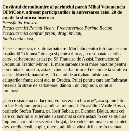
Cuvântul de multumire al parintelui paroh Mihai Vatamanelu
OFMConv. adresat
participantilor la aniversarea celor 20 de
ani de la sfintirea bisericii:
Preasfintia Voastra,
Preacucernici Parinti Vicari, Preacucernice Parinte Rector,
Preacucernici confrati preoti, dragi invitati,
Iubiti credinciosi,
E ceas aniversar, e zi de sarbatoare! Mai întâi pentru toti franciscanii
raspânditi în lumea întreaga si pentru întreaga crestinatate catolica
care-l sarbatoreste astazi pe Sf. Francisc de Assisi, întemeietorul
Ordinului Fratilor Minori. E mare sarbatoare si mare bucurie pentru
comunitatea noastra, astazi, când sarbatorim 20 de ani de la sfintirea
acestei biserici-manastire, 20 de ani de activitate misionara a
calugarilor franciscani aici în Oradea. Prilej pentru care am îmbracat
biserica în straie de sarbatoare, dându-i un chip nou, curat si
luminos!
„Cei ce seamana cu lacrimi, vor secera cu bucurie”, asa spune într-
un loc Scriptura prin psalmii sai minunati. Preasfititul Vasile Hossu,
parintele Stefan Tataru, pr. Iosif Sabau, pr. Damian Blajut, sunt cei
care cu lacrimi si suferinte au semanat si care astazi în cer se bucura
împreuna cu noi de secerisul bogat, de roadele minunate care sunteti
dvs. credinciosii, copiii, tinerii, adultii si vârstnicii care frecventati