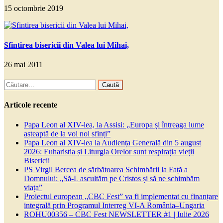
15 octombrie 2019
Sfintirea bisericii din Valea lui Mihai,
26 mai 2011
Caută
după:
Articole recente
Papa Leon al XIV-lea, la Assisi: „Europa și întreaga lume
așteaptă de la voi noi sfinți”
Papa Leon al XIV-lea la Audiența Generală din 5 august
2026: Euharistia și Liturgia Orelor sunt respirația vieții
Bisericii
PS Virgil Bercea de sărbătoarea Schimbării la Față a
Domnului: „Să-L ascultăm pe Cristos și să ne schimbăm
viața”
Proiectul european „CBC Fest” va fi implementat cu finanțare
integrală prin Programul Interreg VI-A România–Ungaria
ROHU00356 – CBC Fest NEWSLETTER #1 | Iulie 2026