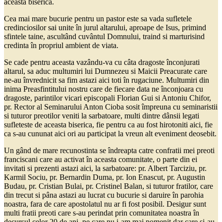
aceasta biserica.
Cea mai mare bucurie pentru un pastor este sa vada sufletele
credinciosilor sai unite în jurul altarului, aproape de Isus, primind
sfintele taine, ascultând cuvântul Domnului, traind si marturisind
credinta în propriul ambient de viata.
Se cade pentru aceasta vazându-va cu câta dragoste înconjurati
altarul, sa aduc multumiri lui Dumnezeu si Maicii Preacurate care
ne-au învrednicit sa fim astazi aici toti în rugaciune. Multumiri din
inima Preasfintitului nostru care de fiecare data ne înconjoara cu
dragoste, parintilor vicari episcopali Florian Gui si Antoniu Chifor,
pr. Rector al Seminarului Anton Cioba sosit împreuna cu seminaristii
si tuturor preotilor veniti la sarbatoare, multi dintre dânsii legati
sufleteste de aceasta biserica, fie pentru ca au fost hirotoniti aici, fie
ca s-au cununat aici ori au participat la vreun alt eveniment deosebit.
Un gând de mare recunostinta se îndreapta catre confratii mei preoti
franciscani care au activat în aceasta comunitate, o parte din ei
invitati si prezenti astazi aici, la sarbatoare: pr. Albert Tarciziu, pr.
Karmil Sociu, pr. Bernardin Duma, pr. Ion Enascut, pr. Augustin
Budau, pr. Cristian Bulai, pr. Cristinel Balan, si tuturor fratilor, care
din trecut si pâna astazi au lucrat cu bucurie si daruire în parohia
noastra, fara de care apostolatul nu ar fi fost posibil. Desigur sunt
multi fratii preoti care s-au perindat prin comunitatea noastra în
decursul celor 20 de ani, pe care nu i-am mai pomenit dar care si-au