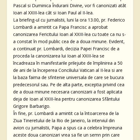
Pascal si Duminica Îndurarii Divine, vor fi canonizati atât
Ioan al XXIII-lea cât si Ioan Paul al II-lea.
La briefing-ul cu jurnalistii, luni la ora 13.00, pr. Federico
Lombardi a amintit ca Papa Francisc a aprobat
canonizarea Fericitului Ioan al XXIII-lea cu toate ca nu s-
a constat în mod public cea de a doua minune. Evident,
a continuat pr. Lombardi, decizia Papei Francisc de a
proceda la canonizarea lui Ioan al XXIII-lea se
încadreaza în manifestarile prilejuite de împlinirea a 50
de ani de la începerea Conciliului Vatican al II-lea si are
la baza faima de sfintenie universala de care se bucura
predecesorul sau. Pe de alta parte, exceptia privind cea
de a doua minune necesara canonizarii a fost aplicata
deja de Ioan al XXIII-lea pentru canonizarea Sfântului
Grigore Barbarigo.
În fine, pr. Lombardi a amintit ca la întoarcerea de la
Ziua Tineretului de la Rio de Janeiro, la interviul din
avion cu jurnalistii, Papa a spus ca a celebra împreuna
aceste doua canonizari vrea sa fie un semn prin care