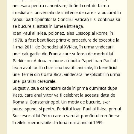
necesara pentru canonizare, tinând cont de faima
imediata si universala de sfintenie de care s-a bucurat în
rândul participantilor la Conciliul Vatican II si continua sa
se bucure si astazi în lumea întreaga.
Ioan Paul al II-lea, polonez, ales Episcop al Romei în
1978, a fost beatificat printr-o procedura de exceptie la
1 mai 2011 de Benedict al XVI-lea, în urma vindecarii
unei calugarite din Franta care suferea de morbul lui
Parkinson. A doua minune atribuita Papei Ioan Paul al II-
lea a avut loc în chiar ziua beatificarii sale, în beneficiul
unei femei din Costa Rica, vindecata inexplicabil în urma
unei paralizii cerebrale.
Sugestiv, ziua canonizarii cade în prima duminica dupa
Pasti, care anul viitor va fi celebrat la aceeasi data de
Roma si Constantinopol. Un motiv de bucurie, s-ar
putea spune, si pentru Fericitul Ioan Paul al II-lea, primul
Succesor al lui Petru care a sarutat pamântul românesc
în zilele memorabile din luna mai a anului 1999.