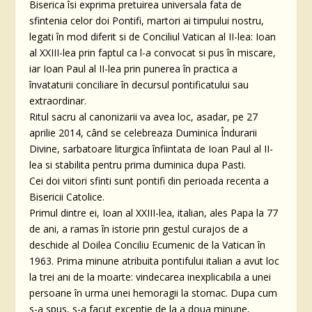
Biserica îsi exprima pretuirea universala fata de
sfintenia celor doi Pontifi, martori ai timpului nostru,
legati în mod diferit si de Conciliul Vatican al II-lea: Ioan
al XXIII-lea prin faptul ca l-a convocat si pus în miscare,
iar Ioan Paul al II-lea prin punerea în practica a
învataturii conciliare în decursul pontificatului sau
extraordinar.
Ritul sacru al canonizarii va avea loc, asadar, pe 27
aprilie 2014, când se celebreaza Duminica Îndurarii
Divine, sarbatoare liturgica înfiintata de Ioan Paul al II-
lea si stabilita pentru prima duminica dupa Pasti.
Cei doi viitori sfinti sunt pontifi din perioada recenta a
Bisericii Catolice.
Primul dintre ei, Ioan al XXIII-lea, italian, ales Papa la 77
de ani, a ramas în istorie prin gestul curajos de a
deschide al Doilea Conciliu Ecumenic de la Vatican în
1963. Prima minune atribuita pontifului italian a avut loc
la trei ani de la moarte: vindecarea inexplicabila a unei
persoane în urma unei hemoragii la stomac. Dupa cum
s-a spus, s-a facut exceptie de la a doua minune,