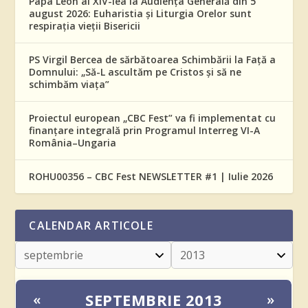
Papa Leon al XIV-lea la Audiența Generală din 5
august 2026: Euharistia și Liturgia Orelor sunt
respirația vieții Bisericii
PS Virgil Bercea de sărbătoarea Schimbării la Față a
Domnului: „Să-L ascultăm pe Cristos și să ne
schimbăm viața”
Proiectul european „CBC Fest” va fi implementat cu
finanțare integrală prin Programul Interreg VI-A
România–Ungaria
ROHU00356 – CBC Fest NEWSLETTER #1 | Iulie 2026
CALENDAR ARTICOLE
SEPTEMBRIE 2013
«
»