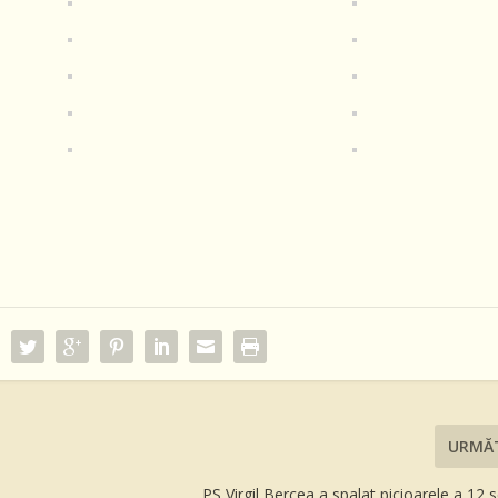
URMĂ
PS Virgil Bercea a spalat picioarele a 12 s