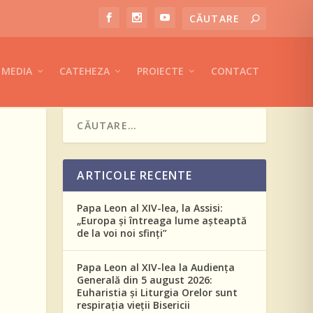
MEDIA
CATEHEZA
PROIECTE
CONTACT
ARTICOLE RECENTE
Papa Leon al XIV-lea, la Assisi:
„Europa și întreaga lume așteaptă
de la voi noi sfinți”
Papa Leon al XIV-lea la Audiența
Generală din 5 august 2026:
Euharistia și Liturgia Orelor sunt
respirația vieții Bisericii