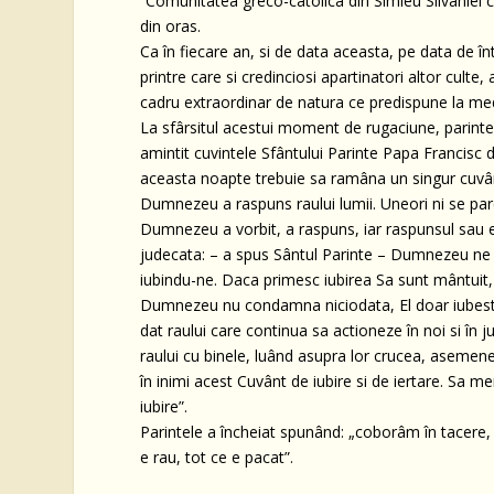
“Comunitatea greco-catolica din Simleu Silvaniei c
din oras.
Ca în fiecare an, si de data aceasta, pe data de în
printre care si credinciosi apartinatori altor culte
cadru extraordinar de natura ce predispune la medi
La sfârsitul acestui moment de rugaciune, parinte
amintit cuvintele Sfântului Parinte Papa Francisc 
aceasta noapte trebuie sa ramâna un singur cuvânt
Dumnezeu a raspuns raului lumii. Uneori ni se par
Dumnezeu a vorbit, a raspuns, iar raspunsul sau est
judecata: – a spus Sântul Parinte – Dumnezeu ne
iubindu-ne. Daca primesc iubirea Sa sunt mântuit,
Dumnezeu nu condamna niciodata, El doar iubeste si
dat raului care continua sa actioneze în noi si în 
raului cu binele, luând asupra lor crucea, aseme
în inimi acest Cuvânt de iubire si de iertare. Sa m
iubire”.
Parintele a încheiat spunând: „coborâm în tacere, l
e rau, tot ce e pacat”.