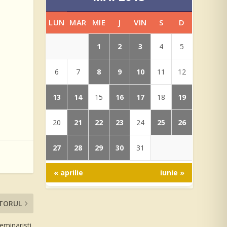
LUN
MAR
MIE
J
VIN
S
D
1
2
3
4
5
8
9
10
6
7
11
12
13
14
16
17
19
15
18
21
22
23
25
26
20
24
27
28
29
30
31
« aprilie
iunie »
TORUL
eminaristi,