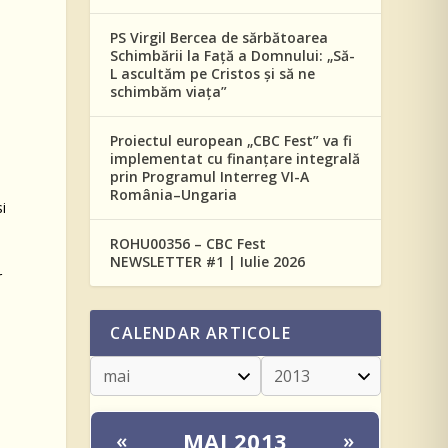
PS Virgil Bercea de sărbătoarea
Schimbării la Față a Domnului: „Să-
L ascultăm pe Cristos și să ne
schimbăm viața”
Proiectul european „CBC Fest” va fi
implementat cu finanțare integrală
prin Programul Interreg VI-A
România–Ungaria
i
ROHU00356 – CBC Fest
NEWSLETTER #1 | Iulie 2026
r
CALENDAR ARTICOLE
MAI 2013
«
»