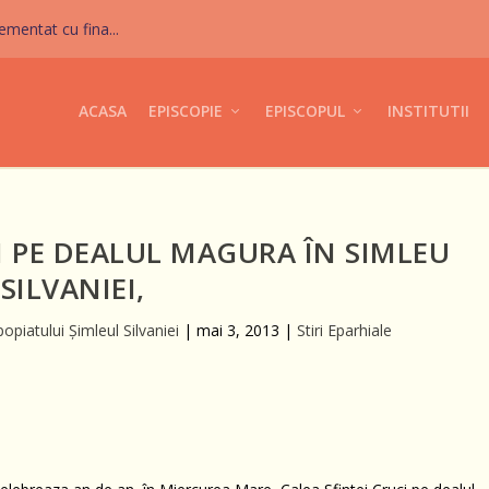
mentat cu fina...
ACASA
EPISCOPIE
EPISCOPUL
INSTITUTII
II PE DEALUL MAGURA ÎN SIMLEU
SILVANIEI,
opiatului Şimleul Silvaniei
|
mai 3, 2013
|
Stiri Eparhiale