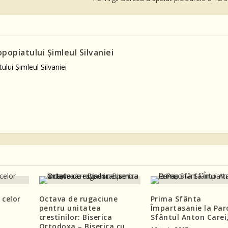
opopiatului Şimleul Silvaniei
ului Şimleul Silvaniei
 celor
Octava de rugaciune
Prima Sfânta
pentru unitatea
Împartasanie la Par
crestinilor: Biserica
Sfântul Anton Carei
Ortodoxa – Biserica cu