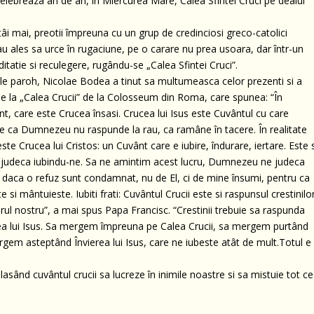
elebreaza an de an, în Miercurea Mare, Calea Sfintei Cruci pe dealul
tâi mai, preotii împreuna cu un grup de credinciosi greco-catolici
, au ales sa urce în rugaciune, pe o carare nu prea usoara, dar într-un
tatie si reculegere, rugându-se „Calea Sfintei Cruci”.
le paroh, Nicolae Bodea a tinut sa multumeasca celor prezenti si a
de la „Calea Crucii” de la Colosseum din Roma, care spunea: “În
, care este Crucea însasi. Crucea lui Isus este Cuvântul cu care
e ca Dumnezeu nu raspunde la rau, ca ramâne în tacere. În realitate
e Crucea lui Cristos: un Cuvânt care e iubire, îndurare, iertare. Este s
 judeca iubindu-ne. Sa ne amintim acest lucru, Dumnezeu ne judeca
 daca o refuz sunt condamnat, nu de El, ci de mine însumi, pentru ca
 mântuieste. Iubiti frati: Cuvântul Crucii este si raspunsul crestinilo
jurul nostru”, a mai spus Papa Francisc. “Crestinii trebuie sa raspunda
nea lui Isus. Sa mergem împreuna pe Calea Crucii, sa mergem purtând
ergem asteptând Învierea lui Isus, care ne iubeste atât de mult.Totul e
asând cuvântul crucii sa lucreze în inimile noastre si sa mistuie tot ce