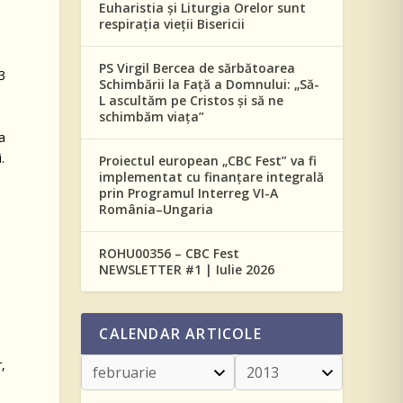
Euharistia și Liturgia Orelor sunt
respirația vieții Bisericii
PS Virgil Bercea de sărbătoarea
3
Schimbării la Față a Domnului: „Să-
L ascultăm pe Cristos și să ne
schimbăm viața”
a
.
Proiectul european „CBC Fest” va fi
implementat cu finanțare integrală
prin Programul Interreg VI-A
România–Ungaria
ROHU00356 – CBC Fest
NEWSLETTER #1 | Iulie 2026
CALENDAR ARTICOLE
r,