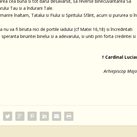
darea cea buna si tot darul desavârsit, sa reverse binecuvântarea Sa
lui Tau si a îndurarii Tale.
ire înaltam, Tatalui si Fiului si Spiritului Sfânt, acum si pururea si î
u va fi biruita nici de portile iadului (cf Matei 16,18) si încredintati
eranta biruintei binelui si a adevarului, si uniti prin forta credintei si
† Cardinal Lucia
Arhiepiscop Majo