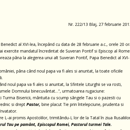
Nr. 222/13 Blaj, 27 februarie 201
Benedict al XVI-lea, începând cu data de 28 februarie a.c., orele 20 or
ai exercite mandatul încredintat de Suveran Pontif si Episcop al Romei
lebreaza pâna la alegerea unui alt Suveran Pontif, Papa Benedict al XVI-
mâniei, pâna când noul papa va fi ales si anuntat, la toate oficiile
i.
d noul papa va fi ales si anuntat, la Sfintele Liturghii se va rosti,
 numele Domnului binecuvântat…”, urmatoarea rugaciune:
 Turma Bisericii, mântuita cu scump sângele Tau si o pazesti cu
vrednic si drept
Pastor,
bine placut Tie prin întelepciune, prudenta si
învatator.
 L-ai promis Apostolilor, trimitându-L lor de la Tatal în ziua Rusaliilo
arul Tau pe pamânt, Episcopul Romei, Pastorul turmei Tale.