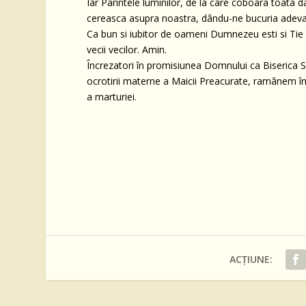
Iar Parintele luminilor, de la care coboara toata 
cereasca asupra noastra, dându-ne bucuria adevaru
Ca bun si iubitor de oameni Dumnezeu esti si Tie mar
vecii vecilor. Amin.
Încrezatori în promisiunea Domnului ca Biserica Sa n
ocrotirii materne a Maicii Preacurate, ramânem în sp
a marturiei.
ACȚIUNE: