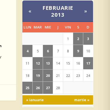
FEBRUARIE
«
»
n
2013
LUN
MAR
MIE
J
VIN
S
D
2
3
1
n
4
6
9
5
7
8
10
r
12
13
17
11
14
15
16
19
20
18
21
22
23
24
25
26
27
28
« ianuarie
martie »