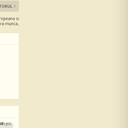
TORUL
ropeana si
ara munca,