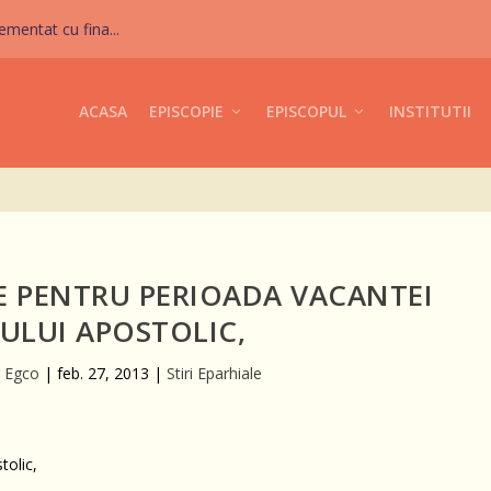
mentat cu fina...
ACASA
EPISCOPIE
EPISCOPUL
INSTITUTII
CE PENTRU PERIOADA VACANTEI
ULUI APOSTOLIC,
r Egco
|
feb. 27, 2013
|
Stiri Eparhiale