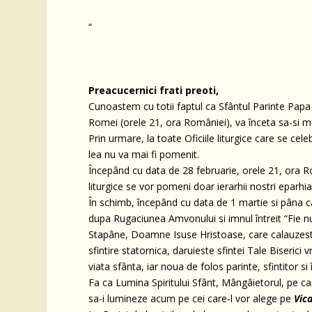
“
Preacucernici frati preoti,
Cunoastem cu totii faptul ca Sfântul Parinte Papa 
Romei (orele 21, ora României), va înceta sa-si m
Prin urmare, la toate Oficiile liturgice care se ce
lea nu va mai fi pomenit.
Începând cu data de 28 februarie, orele 21, ora Ro
liturgice se vor pomeni doar ierarhii nostri eparhial
În schimb, începând cu data de 1 martie si pâna cân
dupa Rugaciunea Amvonului si imnul întreit “Fie
Stapâne, Doamne Isuse Hristoase, care calauzesti
sfintire statornica, daruieste sfintei Tale Biserici 
viata sfânta, iar noua de folos parinte, sfintitor si 
Fa ca Lumina Spiritului Sfânt, Mângâietorul, pe care
sa-i lumineze acum pe cei care-l vor alege pe
Vic