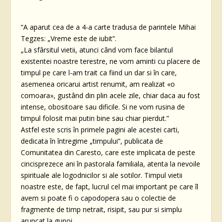
“A aparut cea de a 4-a carte tradusa de parintele Mihai
Tegzes: „Vreme este de iubit”.
„La sfârsitul vietii, atunci când vom face bilantul
existentei noastre terestre, ne vom aminti cu placere de
timpul pe care l-am trait ca fiind un dar si în care,
asemenea oricarui artist renumit, am realizat «o
comoara», gustând din plin acele zile, chiar daca au fost
intense, obositoare sau dificile. Si ne vom rusina de
timpul folosit mai putin bine sau chiar pierdut.”
Astfel este scris în primele pagini ale acestei carti,
dedicata în întregime „timpului”, publicata de
Comunitatea din Caresto, care este implicata de peste
cincisprezece ani în pastorala familiala, atenta la nevoile
spirituale ale logodnicilor si ale sotilor. Timpul vietii
noastre este, de fapt, lucrul cel mai important pe care îl
avem si poate fi o capodopera sau o colectie de
fragmente de timp netrait, risipit, sau pur si simplu
aruncat la gunoi.