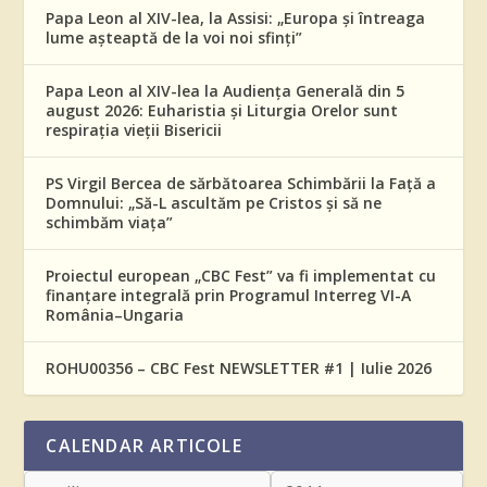
Papa Leon al XIV-lea, la Assisi: „Europa și întreaga
lume așteaptă de la voi noi sfinți”
Papa Leon al XIV-lea la Audiența Generală din 5
august 2026: Euharistia și Liturgia Orelor sunt
respirația vieții Bisericii
PS Virgil Bercea de sărbătoarea Schimbării la Față a
Domnului: „Să-L ascultăm pe Cristos și să ne
schimbăm viața”
Proiectul european „CBC Fest” va fi implementat cu
finanțare integrală prin Programul Interreg VI-A
România–Ungaria
ROHU00356 – CBC Fest NEWSLETTER #1 | Iulie 2026
CALENDAR ARTICOLE