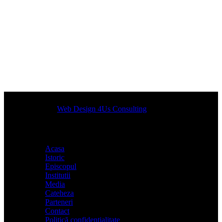
Designed by
Web Design 4Us Consulting
|
Acasa
Istoric
Episcopul
Institutii
Media
Cateheza
Parteneri
Contact
Politică confidențialitate