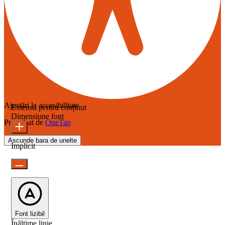
Ajustări la accesibilitate
Extensii pentru conținut
Dimensiune font
Propulsat de
OneTap
Ascunde bara de unelte
Implicit
Font lizibil
Înălțime linie