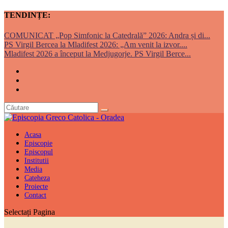
TENDINȚE:
COMUNICAT „Pop Simfonic la Catedrală” 2026: Andra și di...
PS Virgil Bercea la Mladifest 2026: „Am venit la izvor....
Mladifest 2026 a început la Medjugorje. PS Virgil Berce...
Acasa
Episcopie
Episcopul
Institutii
Media
Cateheza
Proiecte
Contact
Selectați Pagina