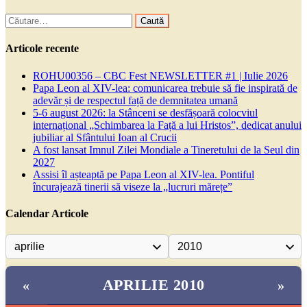
Caută
după:
Articole recente
ROHU00356 – CBC Fest NEWSLETTER #1 | Iulie 2026
Papa Leon al XIV-lea: comunicarea trebuie să fie inspirată de
adevăr și de respectul față de demnitatea umană
5-6 august 2026: la Stânceni se desfășoară colocviul
internațional „Schimbarea la Față a lui Hristos”, dedicat anului
jubiliar al Sfântului Ioan al Crucii
A fost lansat Imnul Zilei Mondiale a Tineretului de la Seul din
2027
Assisi îl așteaptă pe Papa Leon al XIV-lea. Pontiful
încurajează tinerii să viseze la „lucruri mărețe”
Calendar Articole
APRILIE 2010
«
»