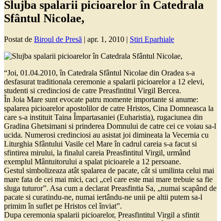
Slujba spalarii picioarelor în Catedrala
Sfântul Nicolae,
Postat de
Biroul de Presă
|
apr. 1, 2010
|
Stiri Eparhiale
“Joi, 01.04.2010, în Catedrala Sfântul Nicolae din Oradea s-a
desfasurat traditionala ceremonie a spalarii picioarelor a 12 elevi,
studenti si credinciosi de catre Preasfintitul Virgil Bercea.
În Joia Mare sunt evocate patru momente importante si anume:
spalarea picioarelor apostolilor de catre Hristos, Cina Domneasca la
care s-a instituit Taina Împartasaniei (Euharistia), rugaciunea din
Gradina Ghetsimani si prinderea Domnului de catre cei ce voiau sa-l
ucida. Numerosi credinciosi au asistat joi dimineata la Vecernia cu
Liturghia Sfântului Vasile cel Mare în cadrul careia s-a facut si
sfintirea mirului, la finalul careia Preasfintitul Virgil, urmând
exemplul Mântuitorului a spalat picioarele a 12 persoane.
Gestul simbolizeaza atât spalarea de pacate, cât si umilinta celui mai
mare fata de cei mai mici, caci „cel care este mai mare trebuie sa fie
sluga tuturor”. Asa cum a declarat Preasfintia Sa, „numai scapând de
pacate si curatindu-ne, numai iertându-ne unii pe altii putem sa-l
primim în suflet pe Hristos cel înviat”.
Dupa ceremonia spalarii picioarelor, Preasfintitul Virgil a sfintit