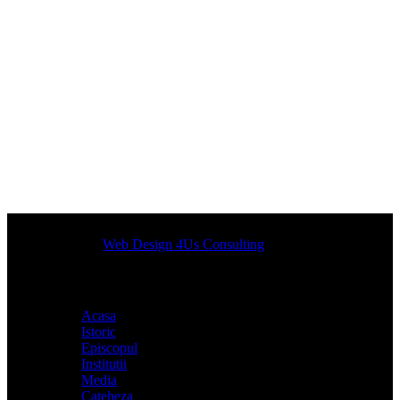
Designed by
Web Design 4Us Consulting
|
Acasa
Istoric
Episcopul
Institutii
Media
Cateheza