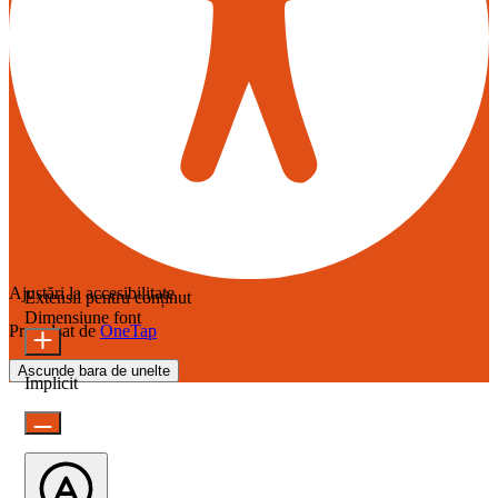
Ajustări la accesibilitate
Extensii pentru conținut
Dimensiune font
Propulsat de
OneTap
Ascunde bara de unelte
Implicit