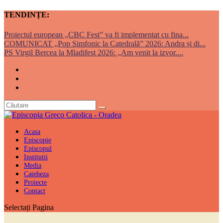
TENDINȚE:
Proiectul european „CBC Fest” va fi implementat cu fina...
COMUNICAT „Pop Simfonic la Catedrală” 2026: Andra și di...
PS Virgil Bercea la Mladifest 2026: „Am venit la izvor....
Acasa
Episcopie
Episcopul
Institutii
Media
Cateheza
Proiecte
Contact
Selectați Pagina