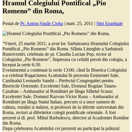
Hramul Colegiului Pontifical „Pio
Romeno” din Roma,
Postat de
Pr. Anton-Vasile Cioba
|
mart. 25, 2011
|
Stiri Eparhiale
“Vineri, 25 martie 2011, a avut loc Sarbatoarea Hramului Colegiului
Pontifical „Pio Romeno” din Roma. Sfânta Liturghie a Sarbatorii
Buneivestiri, celebrata de pr. Claudiu Lucian Pop, rector al
Colegiului „Pio Romeno”, împreuna cu ceilalti preoti din colegiu, a
început la orele 6:30.
Evenimentul a continuat la orele 13:00, când în Biserica Colegiului
s-a celebrat Rugaciunea Acatistului în prezenta Eminentei Sale,
Cardinalul Leonardo Sandri – Prefectul Congregatiei pentru
Bisericile Orientale; Excelentei Sale, Domnul Bogdan Tataru-
Cazaban – Ambasador al României pe lânga Sfântul Scaun;
Excelentei Sale, Domnul Razvan-Victor Rusu – Ambasador al
României pe lânga Statul Italian, precum si a unor oameni de
cultura, români si italieni, si profesori de la diferite universitati din
Roma, rectori ai diferitelor colegii pontificale orientale. A fost
prezent si dl. prof. Mihai Barbulescu, director al Academiei Române
din Roma.
Dupa celebrarea Acatistului cei prezenti au participat la prânzul