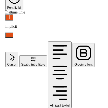
Font lizibil
Înălțime linie
Implicit
Cursor
Spațiu între litere
Grosime font
Aliniază textul