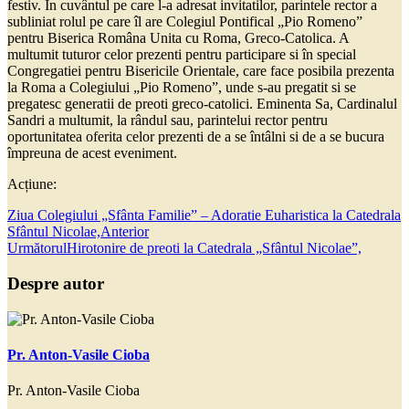
festiv. În cuvântul pe care l-a adresat invitatilor, parintele rector a
subliniat rolul pe care îl are Colegiul Pontifical „Pio Romeno”
pentru Biserica Româna Unita cu Roma, Greco-Catolica. A
multumit tuturor celor prezenti pentru participare si în special
Congregatiei pentru Bisericile Orientale, care face posibila prezenta
la Roma a Colegiului „Pio Romeno”, unde s-au pregatit si se
pregatesc generatii de preoti greco-catolici. Eminenta Sa, Cardinalul
Sandri a multumit, la rândul sau, parintelui rector pentru
oportunitatea oferita celor prezenti de a se întâlni si de a se bucura
împreuna de acest eveniment.
Acțiune:
Ziua Colegiului „Sfânta Familie” – Adoratie Euharistica la Catedrala
Sfântul Nicolae,
Anterior
Următorul
Hirotonire de preoti la Catedrala „Sfântul Nicolae”,
Despre autor
Pr. Anton-Vasile Cioba
Pr. Anton-Vasile Cioba