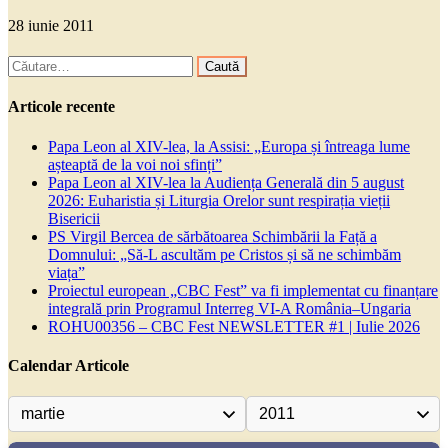
28 iunie 2011
Caută
după:
Articole recente
Papa Leon al XIV-lea, la Assisi: „Europa și întreaga lume
așteaptă de la voi noi sfinți”
Papa Leon al XIV-lea la Audiența Generală din 5 august
2026: Euharistia și Liturgia Orelor sunt respirația vieții
Bisericii
PS Virgil Bercea de sărbătoarea Schimbării la Față a
Domnului: „Să-L ascultăm pe Cristos și să ne schimbăm
viața”
Proiectul european „CBC Fest” va fi implementat cu finanțare
integrală prin Programul Interreg VI-A România–Ungaria
ROHU00356 – CBC Fest NEWSLETTER #1 | Iulie 2026
Calendar Articole