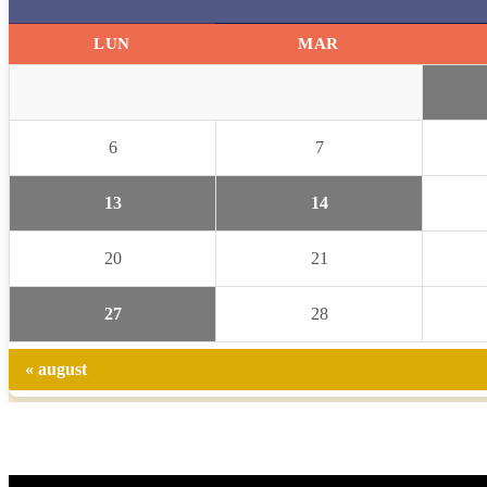
LUN
MAR
6
7
13
14
20
21
27
28
« august