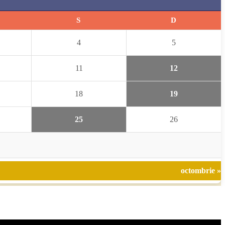
S
D
4
5
11
12
18
19
25
26
octombrie »