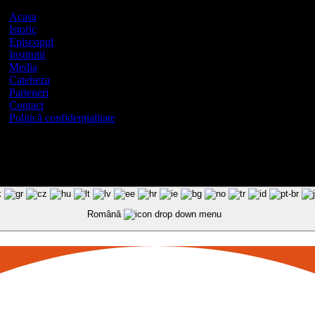
Acasa
Istoric
Episcopul
Institutii
Media
Cateheza
Parteneri
Contact
Politică confidențialitate
Română