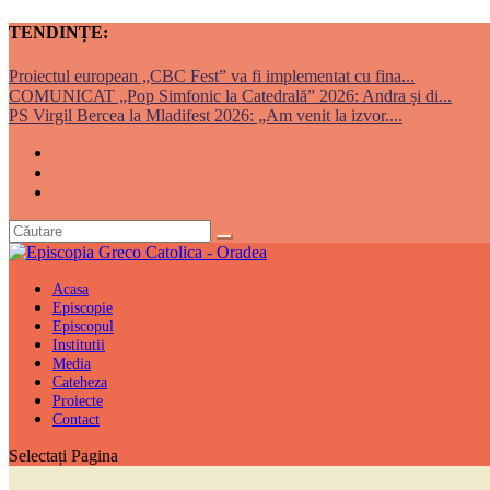
TENDINȚE:
Proiectul european „CBC Fest” va fi implementat cu fina...
COMUNICAT „Pop Simfonic la Catedrală” 2026: Andra și di...
PS Virgil Bercea la Mladifest 2026: „Am venit la izvor....
Acasa
Episcopie
Episcopul
Institutii
Media
Cateheza
Proiecte
Contact
Selectați Pagina