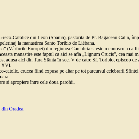
ei Greco-Catolice din Leon (Spania), pastorita de Pr. Bagacean Calin, îm
n pelerinaj la manastirea Santo Toribio de Liébana.
a” (Vârfurile Europei) din regiunea Cantabria si este recunoscuta ca fiin
ceasta manastire este faptul ca aici se afla „Lignum Crucis”, cea mai m
st adusa aici din Tara Sfânta în sec. V de catre Sf. Toribio, episcop de
c. XVI.
eco-catolic, crucea fiind expusa pe altar pe tot parcursul celebrarii Sfint
ioara.
e si apropiere între cele doua parohii.
c din Oradea,