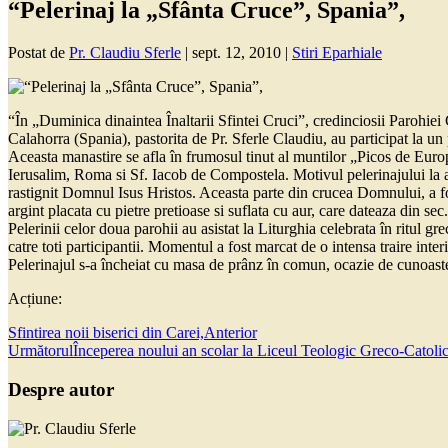
“Pelerinaj la „Sfânta Cruce”, Spania”,
Postat de
Pr. Claudiu Sferle
|
sept. 12, 2010
|
Stiri Eparhiale
“În „Duminica dinaintea Înaltarii Sfintei Cruci”, credinciosii Parohi
Calahorra (Spania), pastorita de Pr. Sferle Claudiu, au participat la u
Aceasta manastire se afla în frumosul tinut al muntilor „Picos de Europ
Ierusalim, Roma si Sf. Iacob de Compostela. Motivul pelerinajului la a
rastignit Domnul Isus Hristos. Aceasta parte din crucea Domnului, a fo
argint placata cu pietre pretioase si suflata cu aur, care dateaza din se
Pelerinii celor doua parohii au asistat la Liturghia celebrata în ritul gr
catre toti participantii. Momentul a fost marcat de o intensa traire inter
Pelerinajul s-a încheiat cu masa de prânz în comun, ocazie de cunoaster
Acțiune:
Sfintirea noii biserici din Carei,
Anterior
Următorul
Începerea noului an scolar la Liceul Teologic Greco-Catoli
Despre autor