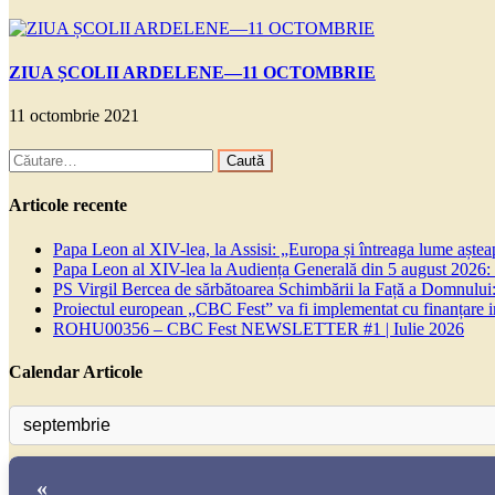
ZIUA ȘCOLII ARDELENE—11 OCTOMBRIE
11 octombrie 2021
Caută
după:
Articole recente
Papa Leon al XIV-lea, la Assisi: „Europa și întreaga lume așteapt
Papa Leon al XIV-lea la Audiența Generală din 5 august 2026: Euh
PS Virgil Bercea de sărbătoarea Schimbării la Față a Domnului:
Proiectul european „CBC Fest” va fi implementat cu finanțare
ROHU00356 – CBC Fest NEWSLETTER #1 | Iulie 2026
Calendar Articole
«