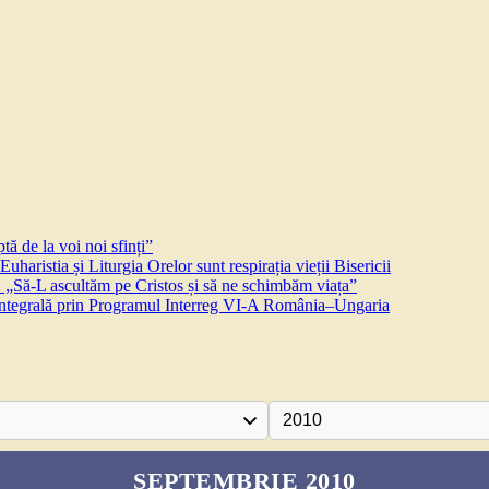
ă de la voi noi sfinți”
aristia și Liturgia Orelor sunt respirația vieții Bisericii
 „Să-L ascultăm pe Cristos și să ne schimbăm viața”
 integrală prin Programul Interreg VI-A România–Ungaria
SEPTEMBRIE 2010