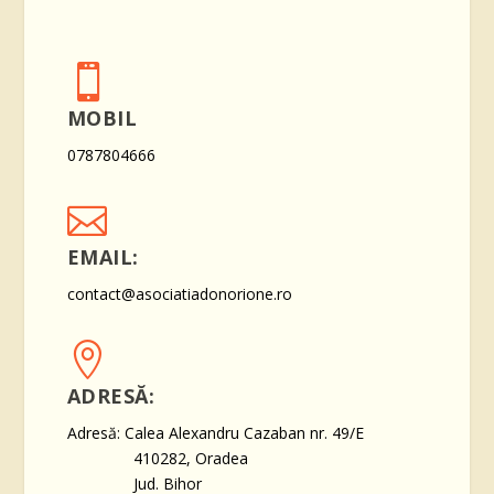

MOBIL
0787804666

EMAIL:
contact@asociatiadonorione.ro

ADRESĂ:
Adresă: Calea Alexandru Cazaban nr. 49/E
410282, Oradea
Jud. Bihor