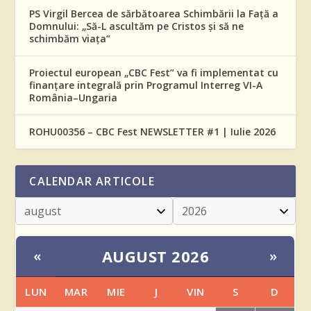
PS Virgil Bercea de sărbătoarea Schimbării la Față a
Domnului: „Să-L ascultăm pe Cristos și să ne
schimbăm viața”
Proiectul european „CBC Fest” va fi implementat cu
finanțare integrală prin Programul Interreg VI-A
România–Ungaria
ROHU00356 – CBC Fest NEWSLETTER #1 | Iulie 2026
CALENDAR ARTICOLE
AUGUST 2026
«
»
LUN
MAR
MIE
J
VIN
S
D