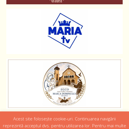
Acest site folosește cookie-uri. Continuarea navigării
Designed by
Web Design 4Us Consulting
|
reprezintă acceptul dvs. pentru utilizarea lor. Pentru mai multe