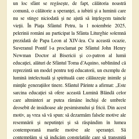
un loc sfânt se regăsește, de fapt, călătoria noastră
comună, o călătorie a speranței, a iubirii și a luminii care
nu se stinge niciodată și ne ajută să înțelegem tainele
vieții. În Piața Sfântul Petru, la 1 noiembrie 2025,
pelerinii români au participat la Sfânta Liturghie solemnă
prezidată de Papa Leon al XIV-lea. Cu această ocazie,
Suveranul Pontif l-a proclamat pe Sfântul John Henry
Newman Doctor al Bisericii și co-patron al lumii
educației, alături de Sfântul Toma d’Aquino, subliniind că
reprezintă un model pentru toți educatorii, un exemplu de
lumină intelectuală și spirituală care călăuzește inimile și
mințile generațiilor tinere. Sfântul Părinte a afirmat: „Este
sarcina educaţiei să ofere această Lumină Blândă celor
care altminteri ar putea rămâne închişi de umbrele
deosebit de insidioase ale pesimismului şi fricii. Din acest
motiv, aş vrea să vă spun: să dezarmăm falsele motive ale
resemnării şi neputinţei şi să răspândim în lumea
contemporană marile motive ale speranţei. Să
contemplăm şi să indicăm constelaţiile care să transmită