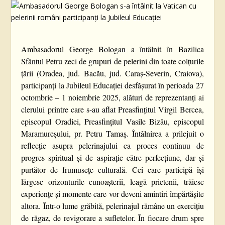
Ambasadorul George Bologan a întâlnit în Bazilica
Sfântul Petru zeci de grupuri de pelerini din toate colțurile
țării (Oradea, jud. Bacău, jud. Caraș-Severin, Craiova),
participanți la Jubileul Educației desfășurat în perioada 27
octombrie – 1 noiembrie 2025, alături de reprezentanți ai
clerului printre care s-au aflat Preasfințitul Virgil Bercea,
episcopul Oradiei, Preasfințitul Vasile Bizău, episcopul
Maramureșului, pr. Petru Tamaș. Întâlnirea a prilejuit o
reflecție asupra pelerinajului ca proces continuu de
progres spiritual și de aspirație către perfecțiune, dar și
purtător de frumusețe culturală. Cei care participă își
lărgesc orizonturile cunoașterii, leagă prietenii, trăiesc
experiențe și momente care vor deveni amintiri împărtășite
altora. Într-o lume grăbită, pelerinajul rămâne un exercițiu
de răgaz, de revigorare a sufletelor. În fiecare drum spre