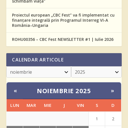
schimbăm viața”
Proiectul european „CBC Fest” va fi implementat cu
finanțare integrală prin Programul Interreg VI-A
România–Ungaria
ROHU00356 – CBC Fest NEWSLETTER #1 | Iulie 2026
CALENDAR ARTICOLE
NOIEMBRIE 2025
«
»
LUN
MAR
MIE
J
VIN
S
D
1
2