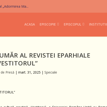
al „Adormirea Ma...
ACASA
EPISCOPIE
EPISCOPUL
INSTITUTII
MĂR AL REVISTEI EPARHIALE
VESTITORUL”
l de Presă
|
mart. 31, 2025
|
Speciale