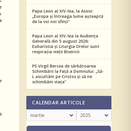
,
e
Papa Leon al XIV-lea, la Assisi:
.
„Europa și întreaga lume așteaptă
i
de la voi noi sfinți”
Papa Leon al XIV-lea la Audiența
Generală din 5 august 2026:
Euharistia și Liturgia Orelor sunt
respirația vieții Bisericii
PS Virgil Bercea de sărbătoarea
Schimbării la Față a Domnului: „Să-
L ascultăm pe Cristos și să ne
e
schimbăm viața”
CALENDAR ARTICOLE
ii