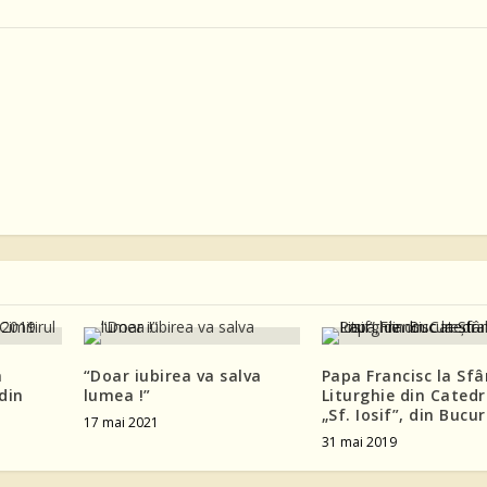
a
“Doar iubirea va salva
Papa Francisc la Sf
 din
lumea !”
Liturghie din Catedr
„Sf. Iosif”, din Bucur
17 mai 2021
31 mai 2019