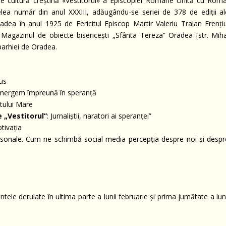
 de cultură creștină «Vestitorul» a Episcopiei Române Unită cu Roma
lea număr din anul XXXIII, adăugându-se seriei de 378 de ediții al
adea în anul 1925 de Fericitul Episcop Martir Valeriu Traian Frențiu
a Magazinul de obiecte bisericești „Sfânta Tereza” Oradea [str. Miha
Eparhiei de Oradea.
us
ă mergem împreună în speranță
stului Mare
e „Vestitorul”
: Jurnaliștii, naratori ai speranței”
tivația
 personale. Cum ne schimbă social media percepția despre noi și despr
ele derulate în ultima parte a lunii februarie și prima jumătate a lun