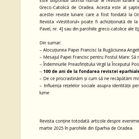
Este disponibil ultimul număr al revistei lunare
Greco-Catolică de Oradea. Acesta este al șapte
acestei reviste lunare care a fost fondată la Or
Revista «Vestitorul» poate fi achiziționată de l
Pavel, nr. 4] sau din parohiile greco-catolice ale 
Din sumar:
– Alocuțiunea Papei Francisc la Rugăciunea Angel
– Mesajul Papei Francisc pentru Postul Mare: S
– Îndemnurile Preasfințitului Virgil la Începutul Po
–
100 de ani de la fondarea revistei eparhial
– De ce procrastinăm și cum să ne recăpătăm mo
– Influența rețelelor sociale asupra identității
lume
Revista conține totodată articole despre eveniment
martie 2025 în parohiile din Eparhia de Oradea.