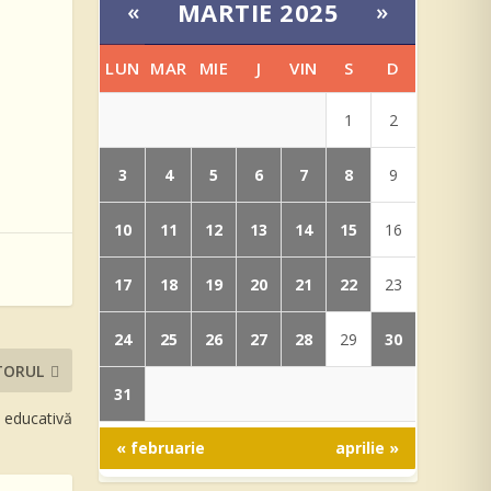
MARTIE 2025
«
»
LUN
MAR
MIE
J
VIN
S
D
1
2
3
4
5
6
7
8
9
10
11
12
13
14
15
16
17
18
19
20
21
22
23
24
25
26
27
28
30
29
TORUL
31
i educativă
« februarie
aprilie »