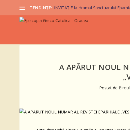
TENDINȚE:
INVITAȚIE la Hramul Sanctuarului Eparhi
A APĂRUT NOUL NU
„
Postat de
Birou