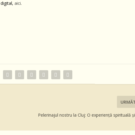
digital,
aici
.
URMĂ
Pelerinajul nostru la Cluj: O experiență spirituală ș