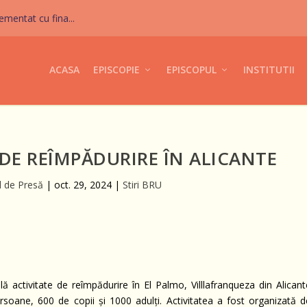
mentat cu fina...
ACASA
EPISCOPIE
EPISCOPUL
INSTITUTII
 DE REÎMPĂDURIRE ÎN ALICANTE
l de Presă
|
oct. 29, 2024
|
Stiri BRU
activitate de reîmpădurire în El Palmo, Villlafranqueza din Alicant
rsoane, 600 de copii și 1000 adulți. Activitatea a fost organizată d