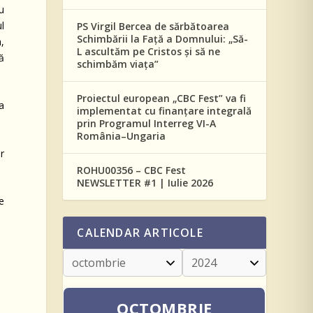
u
ul
PS Virgil Bercea de sărbătoarea
Schimbării la Față a Domnului: „Să-
,
L ascultăm pe Cristos și să ne
ă
schimbăm viața”
Proiectul european „CBC Fest” va fi
a
implementat cu finanțare integrală
prin Programul Interreg VI-A
România–Ungaria
r
ROHU00356 – CBC Fest
NEWSLETTER #1 | Iulie 2026
de
CALENDAR ARTICOLE
OCTOMBRIE