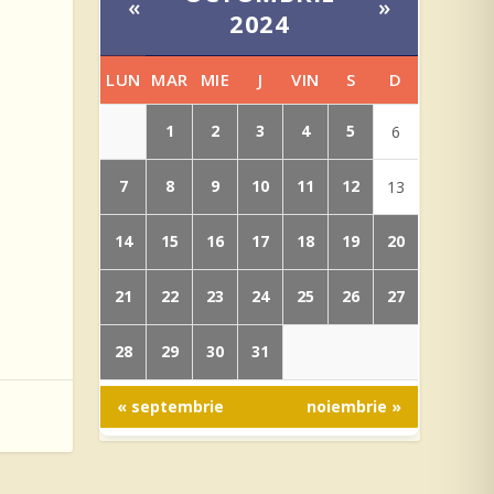
«
»
2024
LUN
MAR
MIE
J
VIN
S
D
1
2
3
4
5
6
7
8
9
10
11
12
13
14
15
16
17
18
19
20
21
22
23
24
25
26
27
28
29
30
31
« septembrie
noiembrie »