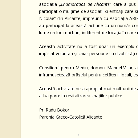
asociația „
Enamorados de Alicante
” care a pus 
participat o mulțime de asociații și entități care
Nicolae” din Alicante, împreună cu Asociația AR
au participat la această acțiune cu un număr con
lume un loc mai bun, indiferent de locația în care
Această activitate nu a fost doar un exemplu 
implicat voluntari și chiar persoane cu dizabilităț
Consilierul pentru Mediu, domnul Manuel Villar, a
înfrumusețează orășelul pentru cetățenii locali, est
Această activitate ne-a apropiat mai mult unii de a
a lua parte la revitalizarea spațiilor publice.
Pr. Radu Bokor
Parohia Greco-Catolică Alicante