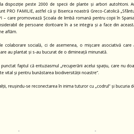
la dispoziție peste 2000 de specii de plante și arbori autohtoni. A
 sunt PRO FAMILIE, astfel că și Biserica noastră Greco-Catolică „Sfânt
IPI – care promovează Școala de limbă romană pentru copii în Spania
siderabil de persoane doritoare în a se integra și a face din aceast
 ne aflăm.
de colaborare socială, ci de asemenea, o mișcare asociativă care 
i care au plantat și s-au bucurat de o dimineață minunată.
 punctat faptul că entuziasmul „recuperării acelui spațiu, care nu doa
e vital și pentru bunăstarea biodiversității noastre”.
lții, reușindu-se reconectarea în inima tuturor cu „codrul” și bucuria 