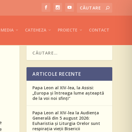
MEDIA
CATEHEZA
PROIECTE
CONTACT
ARTICOLE RECENTE
Papa Leon al XIV-lea, la Assisi:
„Europa și întreaga lume așteaptă
de la voi noi sfinți”
Papa Leon al XIV-lea la Audiența
Generală din 5 august 2026:
e
Euharistia și Liturgia Orelor sunt
respirația vieții Bisericii
e