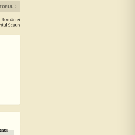
TORUL
l României
ntul Scaun