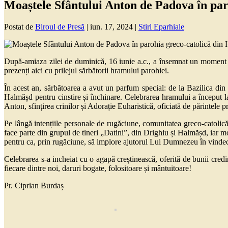
Moaștele Sfântului Anton de Padova în pa
Postat de
Biroul de Presă
|
iun. 17, 2024
|
Stiri Eparhiale
După-amiaza zilei de duminică, 16 iunie a.c., a însemnat un moment d
prezenți aici cu prilejul sărbătorii hramului parohiei.
În acest an, sărbătoarea a avut un parfum special: de la Bazilica din 
Halmășd pentru cinstire și închinare. Celebrarea hramului a început l
Anton, sfințirea crinilor și Adorație Euharistică, oficiată de părintele
Pe lângă intențiile personale de rugăciune, comunitatea greco-catolică 
face parte din grupul de tineri „Datini”, din Drighiu și Halmășd, iar m
pentru ca, prin rugăciune, să implore ajutorul Lui Dumnezeu în vindeca
Celebrarea s-a incheiat cu o agapă creștinească, oferită de bunii cred
fiecare dintre noi, daruri bogate, folositoare și mântuitoare!
Pr. Ciprian Burdaș