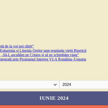
ă de la voi noi sfinți”
aristia și Liturgia Orelor sunt respirația vieții Bisericii
 „Să-L ascultăm pe Cristos și să ne schimbăm viața”
 integrală prin Programul Interreg VI-A România–Ungaria
IUNIE 2024