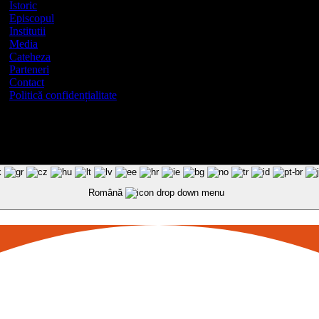
Istoric
Episcopul
Institutii
Media
Cateheza
Parteneri
Contact
Politică confidențialitate
Română