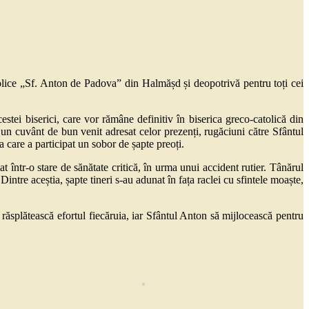
olice „Sf. Anton de Padova” din Halmășd și deopotrivă pentru toți cei
stei biserici, care vor rămâne definitiv în biserica greco-catolică din
un cuvânt de bun venit adresat celor prezenți, rugăciuni către Sfântul
 care a participat un sobor de șapte preoți.
 într-o stare de sănătate critică, în urma unui accident rutier. Tânărul
tre aceștia, șapte tineri s-au adunat în fața raclei cu sfintele moaște,
răsplătească efortul fiecăruia, iar Sfântul Anton să mijlocească pentru