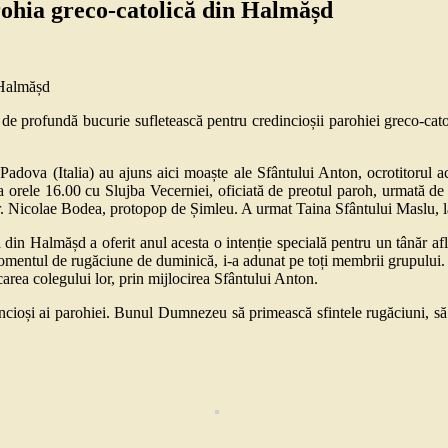
rohia greco-catolică din Halmășd
e profundă bucurie sufletească pentru credincioșii parohiei greco-cat
Padova (Italia) au ajuns aici moaște ale Sfântului Anton, ocrotitorul ace
a orele 16.00 cu Slujba Vecerniei, oficiată de preotul paroh, urmată de 
 pr. Nicolae Bodea, protopop de Șimleu. A urmat Taina Sfântului Maslu, la
din Halmășd a oferit anul acesta o intenție specială pentru un tânăr aflat
omentul de rugăciune de duminică, i-a adunat pe toți membrii grupului. Din
rea colegului lor, prin mijlocirea Sfântului Anton.
incioși ai parohiei. Bunul Dumnezeu să primească sfintele rugăciuni, să 