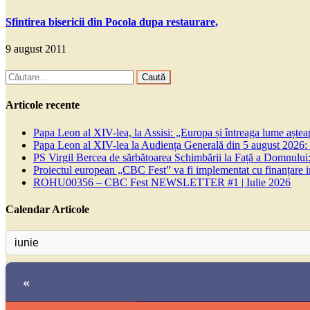
Sfintirea bisericii din Pocola dupa restaurare,
9 august 2011
Caută
după:
Articole recente
Papa Leon al XIV-lea, la Assisi: „Europa și întreaga lume așteapt
Papa Leon al XIV-lea la Audiența Generală din 5 august 2026: Euh
PS Virgil Bercea de sărbătoarea Schimbării la Față a Domnului:
Proiectul european „CBC Fest” va fi implementat cu finanțare
ROHU00356 – CBC Fest NEWSLETTER #1 | Iulie 2026
Calendar Articole
«