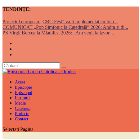
TENDINȚE:
Proiectul european „CBC Fest” va fi implementat cu fina...
COMUNICAT „Pop Simfonic la Catedrală” 2026: Andra și di...
PS Virgil Bercea la Mladifest 2026: „Am venit la izvor....
Acasa
Episcopie
Episcopul
Institutii
Media
Cateheza
Proiecte
Contact
Selectați Pagina