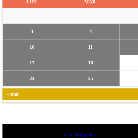
LUN
MAR
3
4
10
11
17
18
24
25
« mai
Designed by
Web Design 4Us