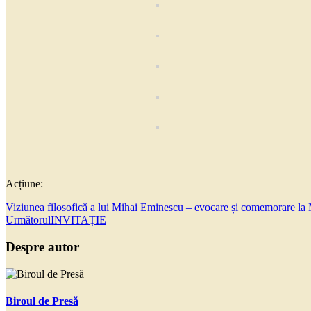
Acțiune:
Viziunea filosofică a lui Mihai Eminescu – evocare și comemorare la
Următorul
INVITAȚIE
Despre autor
Biroul de Presă