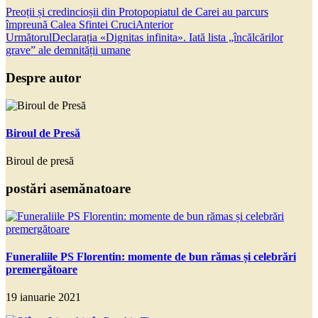
Preoții și credincioșii din Protopopiatul de Carei au parcurs
împreună Calea Sfintei Cruci
Anterior
Următorul
Declarația «Dignitas infinita». Iată lista „încălcărilor
grave” ale demnității umane
Despre autor
Biroul de Presă
Biroul de presă
postări asemănatoare
Funeraliile PS Florentin: momente de bun rămas și celebrări
premergătoare
19 ianuarie 2021