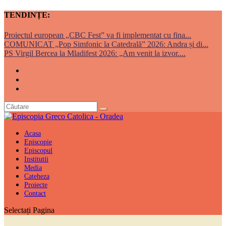
TENDINȚE:
Proiectul european „CBC Fest” va fi implementat cu fina...
COMUNICAT „Pop Simfonic la Catedrală” 2026: Andra și di...
PS Virgil Bercea la Mladifest 2026: „Am venit la izvor....
Acasa
Episcopie
Episcopul
Institutii
Media
Cateheza
Proiecte
Contact
Selectați Pagina