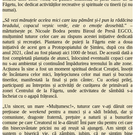
Făgetu, loc dedicat activităților recreative și spirituale cu tinerii (și nu
numai).
„
Să vezi mănuțele acelea mici care iau pământ și-l pun la rădăcina
bradului, copacul veșnic verde, este o emoție deosebită
.” –
mărturisește pr. Nicoale Bodea pentru Biroul de Presă EGCO,
mulțumind tuturor celor care au răspuns acestei inițiative dedicată
naturii și recreației. Plantarea de puieți la Făgetu este a doua
inițiativă de acest gen a Protopopiatului de Șimleu, după cea din
anul 2021, când au fost planați aici 1000 de brazi. De această dată a
fost completată plantația de atunci, înlocuind eventualii copaci care
nu s-au ambientat și continuând împădurirea terenului în alte zone.
Acțiunea în sine a fost un moment spiritual dedicat Creației, însoțit
de încântarea celor mici, înțelepciunea celor mai mari și bucuria
tinerilor, manifestată la final și prin cântec. Cu același prilej,
participanți au întreprins și activități de curățarea de primăvară a
zonei Centrului de la Făgetu, unde activitatea de sâmbătă s-a
încheiat cu o agapă frățească.
„Un sincer, un mare «Mulțumesc!», tuturor care v-ați dăruit ore
prețioase de
weekend
pentru a munci și a sădi brăduți, dar și
comuniune, dragoste fraternă, prețuire a naturii și a bunurilor
comune pe care Creatorul ni le-a dăruit! Îmi pare rău pentru cei care
din binecuvântate pricini nu ați reușit să ajungeți. Am simțit că
suntem o biserică vie, că zâmbim, iubim, că ne simțim bine