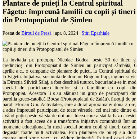
Plantare de puieți la Centrul spiritual
Făgetu: împreună familii cu copii și tineri
din Protopopiatul de Șimleu
Postat de
Biroul de Presă
|
apr. 8, 2024
|
Stiri Eparhiale
La invitația pr. protopop Nicolae Bodea, peste 50 de tineri și
credincioși din Protopopiatul de Șimleu au participat sâmbătă, 6
aprilie a.c., o campanie de plantare de puieți, la Centrul spiritual de
la Făgetu. Inițiativa, susținută de domnul Bogdan Pop, inginer silvic
la Direcția Silvică Sălaj, a fost deschisă tuturor, bucurându-se în mod
special de participarea tinerilor și a familiilor cu copii din
Protopopiat. Acestora li s-au alăturat un grup de participanți din
parohia greco-catolică Bocșa (Protopopiatul de Zalău), însoțiți de pr.
paroh Florian Gui. Activitatea, care a durat aproximativ două 2 ore,
a adus împreună participanți de toate vârstele, cel mai mic dintre ei
având puțin peste vârsta de doi ani. Ideea care a stat la baza acestei
activități a fost aceea de a transforma inițiativa comunitară într-un
momente educațional, în mod special pentru copii și tineri, care au
degustat foarte mult activitatea. Prin plantarea de puieți s-a dorit
crearea unei zone verzi, cu pădure întinerită, în jurul casei de la