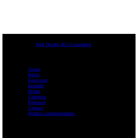
Designed by
Web Design 4Us Consulting
|
Acasa
Istoric
Episcopul
Institutii
Media
Cateheza
Parteneri
Contact
Politică confidențialitate