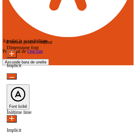
Ajustări la accesibilitate
Extensii pentru conținut
Dimensiune font
Propulsat de
OneTap
Ascunde bara de unelte
Implicit
Font lizibil
Înălțime linie
Implicit