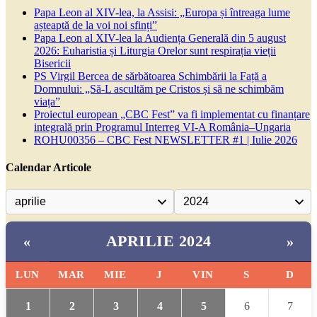
Papa Leon al XIV-lea, la Assisi: „Europa și întreaga lume
așteaptă de la voi noi sfinți”
Papa Leon al XIV-lea la Audiența Generală din 5 august
2026: Euharistia și Liturgia Orelor sunt respirația vieții
Bisericii
PS Virgil Bercea de sărbătoarea Schimbării la Față a
Domnului: „Să-L ascultăm pe Cristos și să ne schimbăm
viața”
Proiectul european „CBC Fest” va fi implementat cu finanțare
integrală prin Programul Interreg VI-A România–Ungaria
ROHU00356 – CBC Fest NEWSLETTER #1 | Iulie 2026
Calendar Articole
APRILIE 2024
«
»
LUN
MAR
MIE
J
VIN
S
D
1
2
3
4
5
6
7