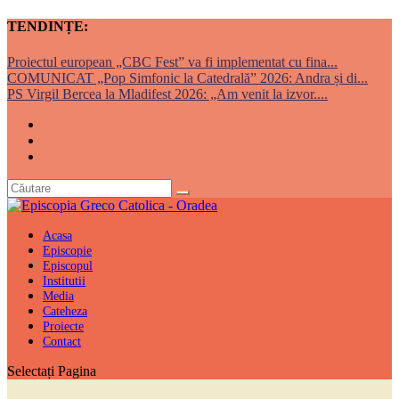
TENDINȚE:
Proiectul european „CBC Fest” va fi implementat cu fina...
COMUNICAT „Pop Simfonic la Catedrală” 2026: Andra și di...
PS Virgil Bercea la Mladifest 2026: „Am venit la izvor....
Acasa
Episcopie
Episcopul
Institutii
Media
Cateheza
Proiecte
Contact
Selectați Pagina