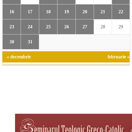
16
17
18
19
20
21
22
23
24
25
26
27
28
29
30
31
« decembrie
februarie »