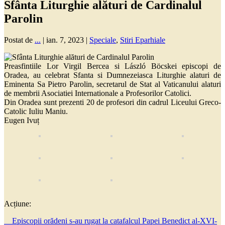
Sfânta Liturghie alături de Cardinalul
Parolin
Postat de
...
|
ian. 7, 2023
|
Speciale
,
Stiri Eparhiale
Preasfintiile Lor Virgil Bercea si László Böcskei episcopi de
Oradea, au celebrat Sfanta si Dumnezeiasca Liturghie alaturi de
Eminenta Sa Pietro Parolin, secretarul de Stat al Vaticanului alaturi
de membrii Asociatiei Internationale a Profesorilor Catolici.
Din Oradea sunt prezenti 20 de profesori din cadrul Liceului Greco-
Catolic Iuliu Maniu.
Eugen Ivuț
Acțiune:
Episcopii orădeni s-au rugat la catafalcul Papei Benedict al-XVI-