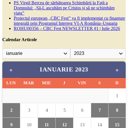
PS Virgil Bercea de sărbătoarea Schimbării la Față a
Domnului: „Să-L ascultăm pe Cristos și să ne schimbăm
viața”
Proiectul european „CBC Fest” va fi implementat cu finanțare
integrală prin Programul Interreg VI-A România–Ungaria
ROHU00356 – CBC Fest NEWSLETTER #1 | Iulie 2026
Calendar Articole
IANUARIE 2023
«
»
LUN
MAR
MIE
J
VIN
S
D
1
2
3
4
5
6
7
8
9
10
11
12
13
14
15