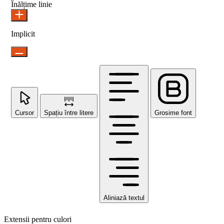
Înălțime linie
Implicit
Cursor
Spațiu între litere
Grosime font
Aliniază textul
Extensii pentru culori