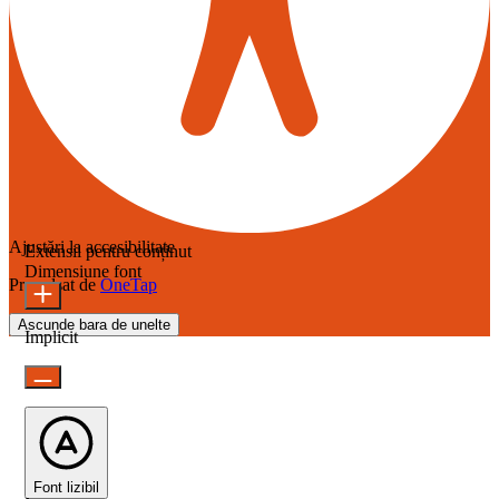
Ajustări la accesibilitate
Extensii pentru conținut
Dimensiune font
Propulsat de
OneTap
Ascunde bara de unelte
Implicit
Font lizibil