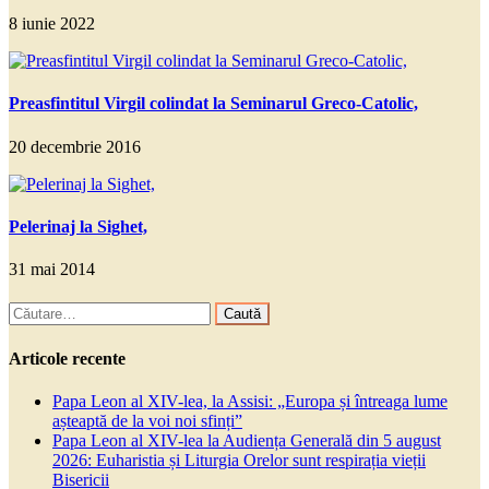
8 iunie 2022
Preasfintitul Virgil colindat la Seminarul Greco-Catolic,
20 decembrie 2016
Pelerinaj la Sighet,
31 mai 2014
Caută
după:
Articole recente
Papa Leon al XIV-lea, la Assisi: „Europa și întreaga lume
așteaptă de la voi noi sfinți”
Papa Leon al XIV-lea la Audiența Generală din 5 august
2026: Euharistia și Liturgia Orelor sunt respirația vieții
Bisericii