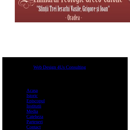
Designed by
Web Design 4Us Consulting
|
Acasa
Istoric
Episcopul
Institutii
Media
Cateheza
Parteneri
Contact