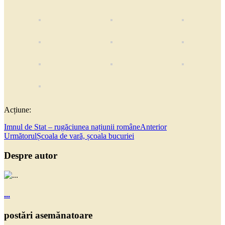
Acțiune:
Imnul de Stat – rugăciunea națiunii române
Anterior
Următorul
Școala de vară, școala bucuriei
Despre autor
...
postări asemănatoare