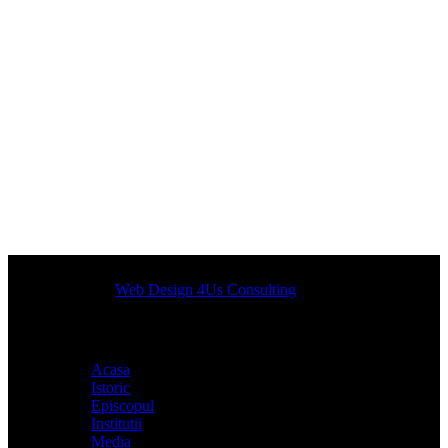
Designed by
Web Design 4Us Consulting
|
Acasa
Istoric
Episcopul
Institutii
Media