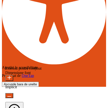
Ajustări la accesibilitate
Extensii pentru conținut
Dimensiune font
Propulsat de
OneTap
Ascunde bara de unelte
Implicit