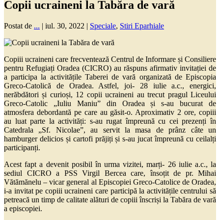
Copii ucraineni la Tabăra de vară
Postat de
...
|
iul. 30, 2022
|
Speciale
,
Stiri Eparhiale
Copiii ucraineni care frecventează Centrul de Informare și Consiliere
pentru Refugiați Oradea (CICRO) au răspuns afirmativ invitației de
a participa la activitățile Taberei de vară organizată de Episcopia
Greco-Catolică de Oradea. Astfel, joi- 28 iulie a.c., energici,
nerăbdători și curioși, 12 copii ucraineni au trecut pragul Liceului
Greco-Catolic „Iuliu Maniu” din Oradea și s-au bucurat de
atmosfera debordantă pe care au găsit-o. Aproximativ 2 ore, copiii
au luat parte la activități: s-au rugat împreună cu cei prezenți în
Catedrala „Sf. Nicolae”, au servit la masa de prânz câte un
hamburger delicios și cartofi prăjiți și s-au jucat împreună cu ceilalți
participanți.
Acest fapt a devenit posibil în urma vizitei, marți- 26 iulie a.c., la
sediul CICRO a PSS Virgil Bercea care, însoțit de pr. Mihai
Vătămănelu – vicar general al Episcopiei Greco-Catolice de Oradea,
i-a invitat pe copiii ucraineni care participă la activitățile centrului să
petreacă un timp de calitate alături de copiii înscriși la Tabăra de vară
a episcopiei.