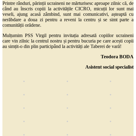
Printre rânduri, părinții ucraineni ne mărturisesc aproape zilnic că, de
când au înscris copiii la activitățile CICRO, micuții lor sunt mai
veseli, ajung acasă zâmbind, sunt mai comunicativi, așteaptă cu
nerăbdare a doua zi pentru a reveni la centru și se simt parte a
comunității orădene.
Mulțumim PSS Virgil pentru invitația adresată copiilor ucraineni
care vin zilnic la centrul nostru și pentru bucuria pe care acești copii
au simțit-o din plin participând la activități ale Taberei de vară!
Teodora BODA
Asistent social specialist