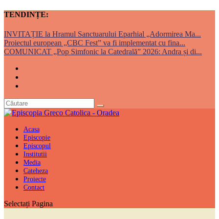
TENDINȚE:
INVITAȚIE la Hramul Sanctuarului Eparhial „Adormirea Ma...
Proiectul european „CBC Fest” va fi implementat cu fina...
COMUNICAT „Pop Simfonic la Catedrală” 2026: Andra și di...
Acasa
Episcopie
Episcopul
Institutii
Media
Cateheza
Proiecte
Contact
Selectați Pagina