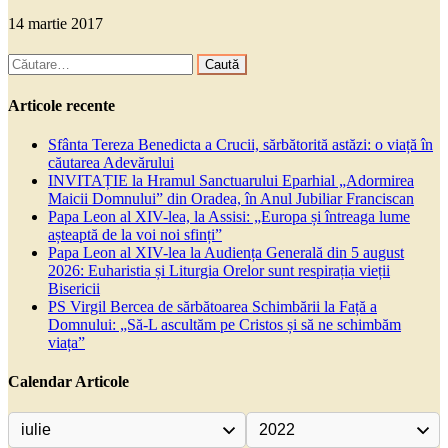
14 martie 2017
Caută
după:
Articole recente
Sfânta Tereza Benedicta a Crucii, sărbătorită astăzi: o viață în
căutarea Adevărului
INVITAȚIE la Hramul Sanctuarului Eparhial „Adormirea
Maicii Domnului” din Oradea, în Anul Jubiliar Franciscan
Papa Leon al XIV-lea, la Assisi: „Europa și întreaga lume
așteaptă de la voi noi sfinți”
Papa Leon al XIV-lea la Audiența Generală din 5 august
2026: Euharistia și Liturgia Orelor sunt respirația vieții
Bisericii
PS Virgil Bercea de sărbătoarea Schimbării la Față a
Domnului: „Să-L ascultăm pe Cristos și să ne schimbăm
viața”
Calendar Articole