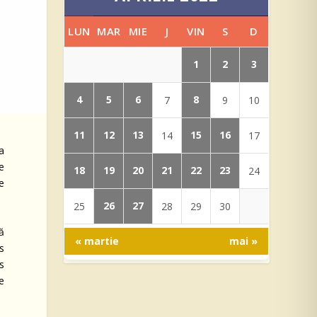
LUN
MAR
MIE
J
VIN
S
D
1
2
3
4
5
6
8
7
9
10
11
12
13
15
16
14
17
a
e
18
19
20
21
22
23
24
le
26
27
25
28
29
30
ă
« martie
mai »
is
os
le