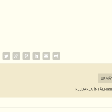
URMĂ
RELUAREA ÎNTÂLNIR