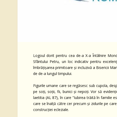
Logoul dorit pentru cea de-a X-a Întâlnire Mondia
Sfântului Petru, un loc indicativ pentru excelenț
îmbrățișarea primitoare și incluzivă a Bisericii Ma
de de-a lungul timpului.
Figurile umane care se regăsesc sub cupola, desp
pe soți, soții, fii, bunici și nepoți. Vor să evide
laetitia (AL 87), în care ”Iubirea trăită în familie
care se înalță către cer precum și zidurile pe care 
construcției ecleziale.