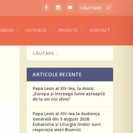
MEDIA
CATEHEZA
PROIECTE
CONTACT
ARTICOLE RECENTE
Papa Leon al XIV-lea, la Assisi:
„Europa și întreaga lume așteaptă
de la voi noi sfinți”
Papa Leon al XIV-lea la Audiența
Generală din 5 august 2026:
Euharistia și Liturgia Orelor sunt
respirația vieții Bisericii