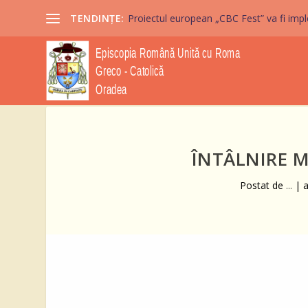
TENDINȚE:
Proiectul european „CBC Fest” va fi imple
ÎNTÂLNIRE M
Postat de
...
|
a