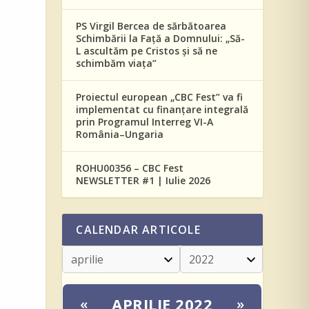
PS Virgil Bercea de sărbătoarea
Schimbării la Față a Domnului: „Să-
L ascultăm pe Cristos și să ne
schimbăm viața”
Proiectul european „CBC Fest” va fi
implementat cu finanțare integrală
prin Programul Interreg VI-A
România–Ungaria
ROHU00356 – CBC Fest
NEWSLETTER #1 | Iulie 2026
CALENDAR ARTICOLE
APRILIE 2022
«
»