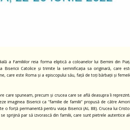
lă a Familiilor reia forma eliptică a coloanelor lui Bernini din Piaț
a Bisericii Catolice și trimite la semnificația sa originară, care est
me, care este Roma și a episcopului său, față de toți bărbații și femei
re care spuneam, precum și crucea care se află deasupra îi reprezint
nțieze imaginea Bisericii ca ”familie de familii” propusă de către Amor
 este o forță permanentă pentru viața Bisericii (AL 88). Crucea lui Crist
se sprijină par să izvorască din familii, care sunt pietrele autentice a