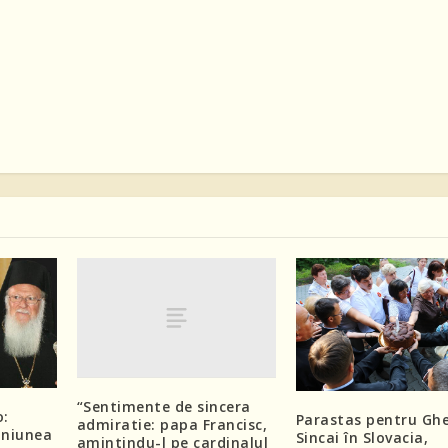
“Sentimente de sincera
o:
Parastas pentru Gh
admiratie: papa Francisc,
Uniunea
Sincai în Slovacia,
amintindu-l pe cardinalul