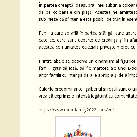
În partea dreaptă, deasupra liniei subțiri a coloan
de pe coloanele din piață. Acestea ne amintesc c
sublinieze că sfințenia este posibil de trăit în esenț
Familia care se află în partea stângă, care apare 
catolice, care sunt departe de credință și în afar
acestea comunitatea eclezială privește mereu cu 
Printre altele se observă un dinamism al figurilor
familii gata să iasă, să fie martore ale unei Bis
altor familii cu intenția de a le apropia și de a împ
Culorile predominante, galbenul și roșul sunt o tr
vrea să exprime o intensă legătură cu comunitate
https://www.romefamily2022.com/en/