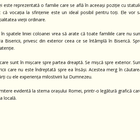
ei este reprezentată o familie care se află în aceeași poziție cu statui
ă vocația la sfințenie este un ideal posibil pentru toți. Ele vor s
ialitatea vieții ordinare.
în spatele liniei coloanei vrea să arate că toate familiile care nu su
a Bisericii, privesc din exterior ceea ce se întâmplă în Biserică. Spr
atenție.
 care sunt în mișcare spre partea dreaptă. Se mișcă spre exterior. Sun
ericii care nu este îndreptată spre ea însăși. Acestea merg în căutare
ărți cu ele experiența milostivirii lui Dumnezeu.
imitere evidentă la stema orașului Romei, printr-o legătură grafică ca
a locală.