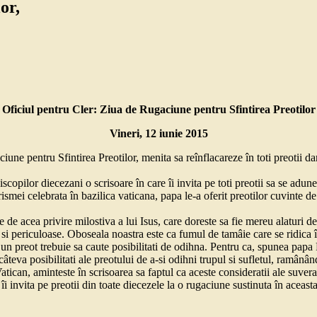
or,
Oficiul pentru Cler: Ziua de Rugaciune pentru Sfintirea Preotilor
Vineri, 12 iunie 2015
iune pentru Sfintirea Preotilor, menita sa reînflacareze în toti preotii da
scopilor diecezani o scrisoare în care îi invita pe toti preotii sa se adun
ismei celebrata în bazilica vaticana, papa le-a oferit preotilor cuvinte de
 de acea privire milostiva a lui Isus, care doreste sa fie mereu alaturi de
e si periculoase. Oboseala noastra este ca fumul de tamâie care se ridica 
 un preot trebuie sa caute posibilitati de odihna. Pentru ca, spunea papa 
câteva posibilitati ale preotului de a-si odihni trupul si sufletul, ra
ican, aminteste în scrisoarea sa faptul ca aceste consideratii ale suveran
i invita pe preotii din toate diecezele la o rugaciune sustinuta în aceasta 