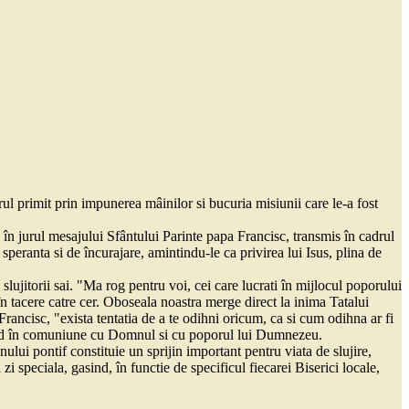
rul primit prin impunerea mâinilor si bucuria misiunii care le-a fost
e în jurul mesajului Sfântului Parinte papa Francisc, transmis în cadrul
 speranta si de încurajare, amintindu-le ca privirea lui Isus, plina de
 slujitorii sai. "Ma rog pentru voi, cei care lucrati în mijlocul poporului
în tacere catre cer. Oboseala noastra merge direct la inima Tatalui
Francisc, "exista tentatia de a te odihni oricum, ca si cum odihna ar fi
mânând în comuniune cu Domnul si cu poporul lui Dumnezeu.
ului pontif constituie un sprijin important pentru viata de slujire,
zi speciala, gasind, în functie de specificul fiecarei Biserici locale,