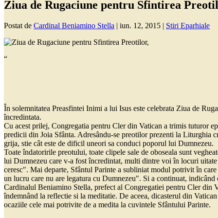
Ziua de Rugaciune pentru Sfintirea Preotil
Postat de
Cardinal Beniamino Stella
|
iun. 12, 2015
|
Stiri Eparhiale
“
În solemnitatea Preasfintei Inimi a lui Isus este celebrata Ziua de Rugac
încredintata.
Cu acest prilej, Congregatia pentru Cler din Vatican a trimis tuturor epi
predicii din Joia Sfânta. Adresându-se preotilor prezenti la Liturghia cr
grija, stie cât este de dificil uneori sa conduci poporul lui Dumnezeu.
Toate îndatoririle preotului, toate clipele sale de oboseala sunt vegheate
lui Dumnezeu care v-a fost încredintat, multi dintre voi în locuri uitat
ceresc". Mai departe, Sfântul Parinte a subliniat modul potrivit în care
un lucru care nu are legatura cu Dumnezeu". Si a continuat, indicând 
Cardinalul Beniamino Stella, prefect al Congregatiei pentru Cler din Vat
îndemnând la reflectie si la meditatie. De aceea, dicasterul din Vatican î
ocaziile cele mai potrivite de a medita la cuvintele Sfântului Parinte.