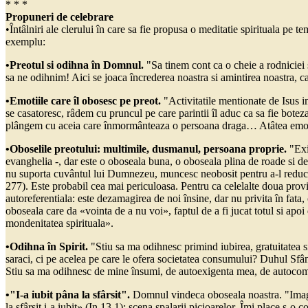
* * *
Propuneri de celebrare
•Întâlniri ale clerului în care sa fie propusa o meditatie spirituala pe 
exemplu:
•Preotul si odihna în Domnul.
"Sa tinem cont ca o cheie a rodniciei
sa ne odihnim! Aici se joaca încrederea noastra si amintirea noastra, ca
•Emotiile care îl obosesc pe preot.
"Activitatile mentionate de Isus 
se casatoresc, râdem cu pruncul pe care parintii îl aduc ca sa fie boteza
plângem cu aceia care înmormânteaza o persoana draga… Atâtea emotii
•Oboselile preotului: multimile, dusmanul, persoana proprie.
"Exi
evanghelia -, dar este o oboseala buna, o oboseala plina de roade si de
nu suporta cuvântul lui Dumnezeu, muncesc neobosit pentru a-l reduce la
277). Este probabil cea mai periculoasa. Pentru ca celelalte doua provin
autoreferentiala: este dezamagirea de noi însine, dar nu privita în fata,
oboseala care da «vointa de a nu voi», faptul de a fi jucat totul si apoi
mondenitatea spirituala».
•Odihna în Spirit.
"Stiu sa ma odihnesc primind iubirea, gratuitatea s
saraci, ci pe acelea pe care le ofera societatea consumului? Duhul Sfâ
Stiu sa ma odihnesc de mine însumi, de autoexigenta mea, de autocom
•"I-a iubit pâna la sfârsit".
Domnul vindeca oboseala noastra. "Imagin
la sfârsit i-a iubit» (In 13,1): scena spalarii picioarelor. Îmi place s