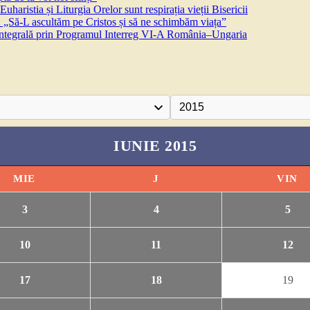
aristia și Liturgia Orelor sunt respirația vieții Bisericii
 „Să-L ascultăm pe Cristos și să ne schimbăm viața”
 integrală prin Programul Interreg VI-A România–Ungaria
IUNIE 2015
MIE
J
VIN
3
4
5
10
11
12
17
18
19