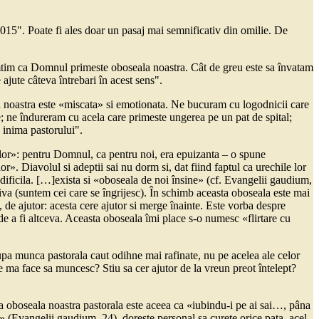
e 2015". Poate fi ales doar un pasaj mai semnificativ din omilie. De
imtim ca Domnul primeste oboseala noastra. Cât de greu este sa învatam
ajute câteva întrebari în acest sens".
ma noastra este «miscata» si emotionata. Ne bucuram cu logodnicii care
lie; ne îndureram cu acela care primeste ungerea pe un pat de spital;
inima pastorului".
or»: pentru Domnul, ca pentru noi, era epuizanta – o spune
. Diavolul si adeptii sai nu dorm si, dat fiind faptul ca urechile lor
dificila. […]exista si «oboseala de noi însine» (cf. Evangelii gaudium,
tiva (suntem cei care se îngrijesc). În schimb aceasta oboseala este mai
, de ajutor: acesta cere ajutor si merge înainte. Este vorba despre
 de a fi altceva. Aceasta oboseala îmi place s-o numesc «flirtare cu
upa munca pastorala caut odihne mai rafinate, nu pe acelea ale celor
 ma face sa muncesc? Stiu sa cer ajutor de la vreun preot întelept?
oboseala noastra pastorala este aceea ca «iubindu-i pe ai sai…, pâna
ca» (Evangelii gaudium, 24), doreste personal sa curete orice pata, acel