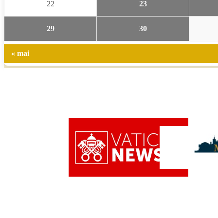
22
23
29
30
« mai