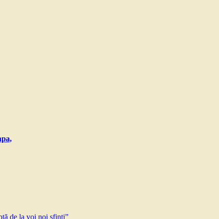
apa,
ă de la voi noi sfinți”