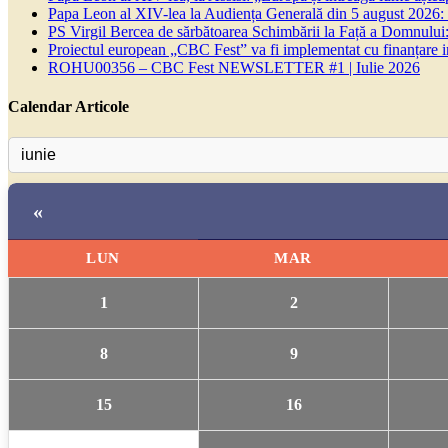
Papa Leon al XIV-lea la Audiența Generală din 5 august 2026: Euh
PS Virgil Bercea de sărbătoarea Schimbării la Față a Domnului:
Proiectul european „CBC Fest” va fi implementat cu finanțare
ROHU00356 – CBC Fest NEWSLETTER #1 | Iulie 2026
Calendar Articole
«
LUN
MAR
1
2
8
9
15
16