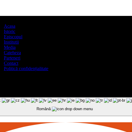
Acasa
Istoric
Episcopul
Institutii
Media
Cateheza
Parteneri
Contact
Politică confidențialitate
Română