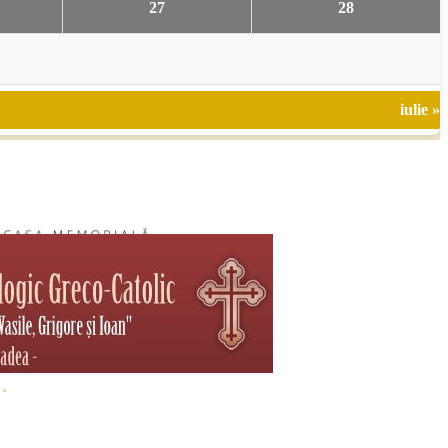
27
28
iulie »