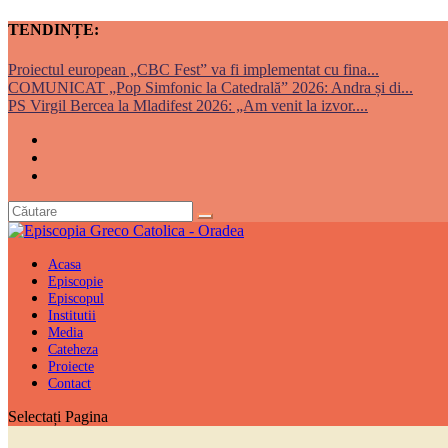
TENDINȚE:
Proiectul european „CBC Fest” va fi implementat cu fina...
COMUNICAT „Pop Simfonic la Catedrală” 2026: Andra și di...
PS Virgil Bercea la Mladifest 2026: „Am venit la izvor....
Acasa
Episcopie
Episcopul
Institutii
Media
Cateheza
Proiecte
Contact
Selectați Pagina