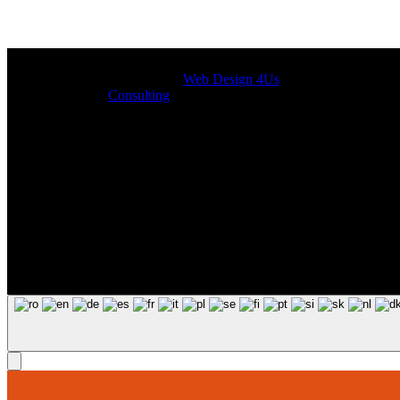
Designed by
Web Design 4Us
Consulting
|