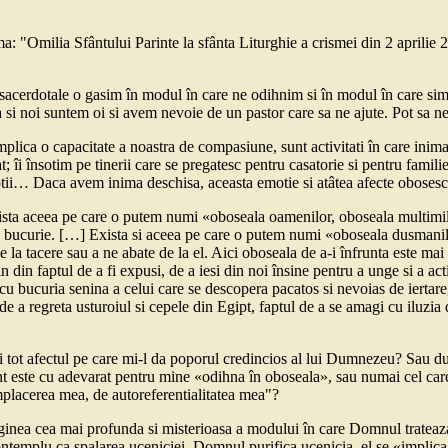
tema: "Omilia Sfântului Parinte la sfânta Liturghie a crismei din 2 aprili
 sacerdotale o gasim în modul în care ne odihnim si în modul în care s
 si noi suntem oi si avem nevoie de un pastor care sa ne ajute. Pot sa ne 
implica o capacitate a noastra de compasiune, sunt activitati în care ini
t; îi însotim pe tinerii care se pregatesc pentru casatorie si pentru fami
… Daca avem inima deschisa, aceasta emotie si atâtea afecte obosesc 
sta aceea pe care o putem numi «oboseala oamenilor, oboseala multimil
 bucurie. […] Exista si aceea pe care o putem numi «oboseala dusmanilor»
 tacere sau a ne abate de la el. Aici oboseala de a-i înfrunta este mai 
 din faptul de a fi expusi, de a iesi din noi însine pentru a unge si a ac
 cu bucuria senina a celui care se descopera pacatos si nevoias de iertare
 de a regreta usturoiul si cepele din Egipt, faptul de a se amagi cu iluzia
i tot afectul pe care mi-l da poporul credincios al lui Dumnezeu? Sau d
nt este cu adevarat pentru mine «odihna în oboseala», sau numai cel care
placerea mea, de autoreferentialitatea mea"?
ea cea mai profunda si misterioasa a modului în care Domnul trateaza 
-o contemplu ca spalarea uceniciei. Domnul purifica ucenicia, el se «impli