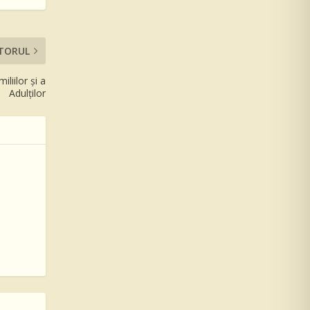
TORUL
iliilor şi a
Adulţilor