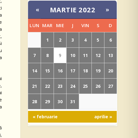
,
i
MARTIE 2022
«
»
a
e
LUN
MAR
MIE
J
VIN
S
D
a
,
1
2
3
4
5
6
Şi
cu
7
8
10
11
12
13
9
-a
14
15
16
17
18
19
20
ui
,
21
22
23
24
25
26
27
i
se
28
29
30
31
 a
« februarie
aprilie »
ză
,