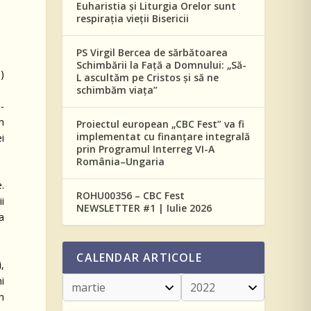
Euharistia și Liturgia Orelor sunt
respirația vieții Bisericii
PS Virgil Bercea de sărbătoarea
Schimbării la Față a Domnului: „Să-
)
L ascultăm pe Cristos și să ne
schimbăm viața”
-
in
Proiectul european „CBC Fest” va fi
implementat cu finanțare integrală
ei
prin Programul Interreg VI-A
România–Ungaria
.
ROHU00356 – CBC Fest
i
NEWSLETTER #1 | Iulie 2026
a
CALENDAR ARTICOLE
i,
ni
în