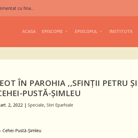
mentat cu fina...
ACASA
EPISCOPIE
EPISCOPUL
INSTITUTII
OT ÎN PAROHIA ,,SFINŢII PETRU ŞI
 CEHEI-PUSTĂ-ŞIMLEU
art. 2, 2022
|
Speciale
,
Stiri Eparhiale