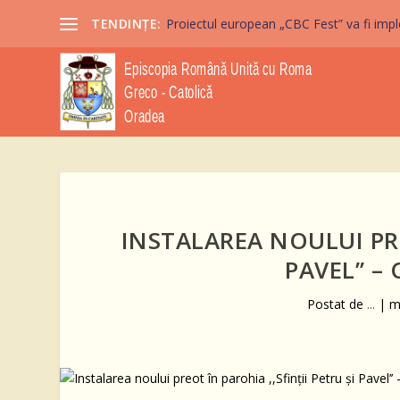
TENDINȚE:
Proiectul european „CBC Fest” va fi imple
INSTALAREA NOULUI PRE
PAVEL’’ –
Postat de
...
|
m