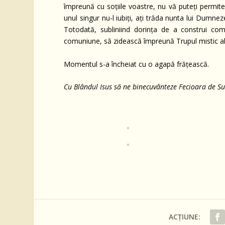
împreună cu soţiile voastre, nu vă puteţi permite 
unul singur nu-l iubiţi, aţi trăda nunta lui Dumne
Totodată, subliniind dorinţa de a construi com
comuniune, să zidească împreună Trupul mistic al 
Momentul s-a încheiat cu o agapă frăţească.
Cu Blândul Isus să ne binecuvânteze Fecioara de Su
ACȚIUNE: