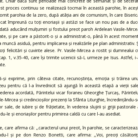
at. Chiar dacă sunt perioade mai concrete de semănat şi de secerat
st proces continuu se realizează tocmai în această parohie, în aceşt
ornit parohia de la zero, după atâţia ani de comunism, în care Biseric
licat împreună cu toţi enoriaşii şi astăzi se face un nou pas de a duc
tă aducând mulţumiri şi fostului preot paroh Ardelean Vasile-Mirce
te, şi pe care a păstorit-o şi a administrat-o, până în acest moment
ga muncă asiduă, pentru implicarea şi realizările pe plan administrativ. 
ţi felicitări şi cuvinte alese. Pr. Vasile-Mircea a rostit şi dumnealui 
. 1, v.35-40, care îşi trimite ucenicii să-L urmeze pe Isus. Astfel, i
nte.
 să-şi exprime, prin câteva citate, recunoştinţa, emoţia şi trăirea un
entru că l-a învrednicit să ajungă în această etapă a vieţii sale
crederea acordată, Părintelui vicar foraneu Gheorghe Ţurcaş, Părintelu
-Mircea şi credincioşilor prezenţi la Sfânta Liturghie, încredinţându-
 sale, de iubire şi de frăţietate, în vederea slujirii şi grijii pastorale
-le şi enoriaşilor pentru primirea caldă cu care l-au asediat.
re, care afirma că: ,,caracterul unui preot, în parohie, se caracterizea
tându-l şi pe don Renzo Bonetti, care afirma: ,,Voi, preoţi căsătoriţi