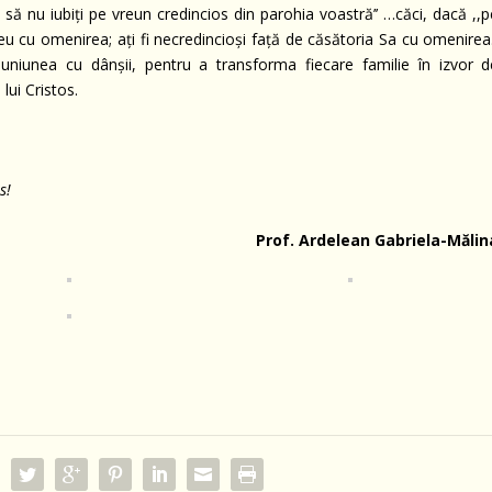
să nu iubiţi pe vreun credincios din parohia voastră’’ …căci, dacă ,,p
zeu cu omenirea; aţi fi necredincioşi faţă de căsătoria Sa cu omenirea.
uniunea cu dânşii, pentru a transforma fiecare familie în izvor d
lui Cristos.
s!
Prof. Ardelean Gabriela-Mălin