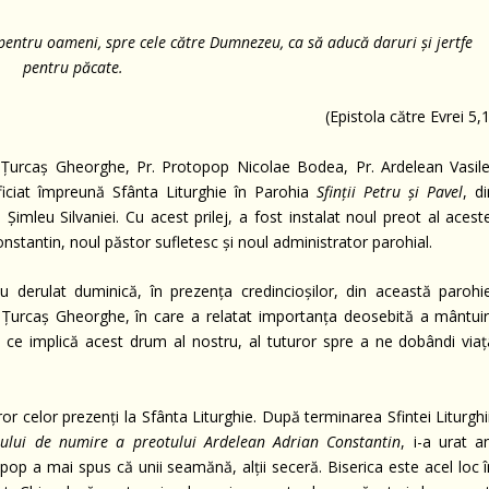
 pentru oameni, spre cele către Dumnezeu, ca să aducă daruri şi jertfe
pentru păcate.
stola către Evrei 5,1
 Ţurcaş Gheorghe, Pr. Protopop Nicolae Bodea, Pr. Ardelean Vasile
ficiat împreună Sfânta Liturghie în Parohia
Sfinţii Petru şi Pavel
, d
Şimleu Silvaniei. Cu acest prilej, a fost instalat noul preot al acest
stantin, noul păstor sufletesc şi noul administrator parohial.
derulat duminică, în prezenţa credincioşilor, din această parohie
 Ţurcaş Gheorghe, în care a relatat importanţa deosebită a mântuiri
ea ce implică acest drum al nostru, al tuturor spre a ne dobândi viaţ
or celor prezenţi la Sfânta Liturghie. După terminarea Sfintei Liturghi
tului de numire a preotului Ardelean Adrian Constantin
, i-a urat a
opop a mai spus că unii seamănă, alţii seceră. Biserica este acel loc 