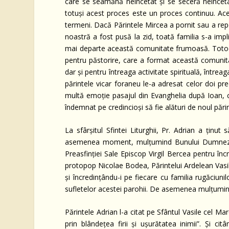
care se seamănă neîncetat şi se seceră neîncet
totuşi acest proces este un proces continuu. Ace
termeni. Dacă Părintele Mircea a pornit sau a rep
noastră a fost pusă la zid, toată familia s-a imp
mai departe această comunitate frumoasă. Totoda
pentru păstorire, care a format această comunita
dar şi pentru întreaga activitate spirituală, întrea
părintele vicar foraneu le-a adresat celor doi preo
multă emoţie pasajul din Evanghelia după Ioan, cap
îndemnat pe credincioşi să fie alături de noul pări
La sfârşitul Sfintei Liturghii, Pr. Adrian a ţinut
asemenea moment, mulţumind Bunului Dumnezeu p
Preasfinţiei Sale Episcop Virgil Bercea pentru în
protopop Nicolae Bodea, Părintelui Ardelean Vasile
şi încredinţându-i pe fiecare cu familia rugăciunilor
sufletelor acestei parohii. De asemenea mulţumindu
Părintele Adrian l-a citat pe Sfântul Vasile cel Ma
prin blândeţea firii şi uşurătatea inimii”. Şi ci