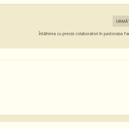
URMĂ
Întâlnirea cu preoţii colaboratori în pastoraţia Fam