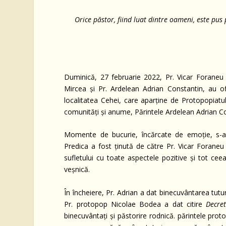
Orice păstor, fiind luat dintre oameni, este pus
(Epi
Duminică, 27 februarie 2022, Pr. Vicar Foraneu
Mircea și Pr. Ardelean Adrian Constantin, au o
localitatea Cehei, care aparţine de Protopopiatul 
comunităţi şi anume, Părintele Ardelean Adrian Con
Momente de bucurie, încărcate de emoţie, s-au 
Predica a fost ținută de către Pr. Vicar Foraneu
sufletului cu toate aspectele pozitive şi tot ce
veşnică.
În încheiere, Pr. Adrian a dat binecuvântarea tutur
Pr. protopop Nicolae Bodea a dat citire
Decre
binecuvântaţi şi păstorire rodnică. părintele prot